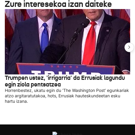
Zure interesekoa izan daiteke
Trumpen ustez, 'irrigarria' da Errusiak lagundu
egin ziola pentsatzea
Horrenbestez, ukatu egin du 'The Washington Post' egunkariak
atzo argitaratutakoa, hots, Errusiak hauteskundeetan esku
hartu izana.