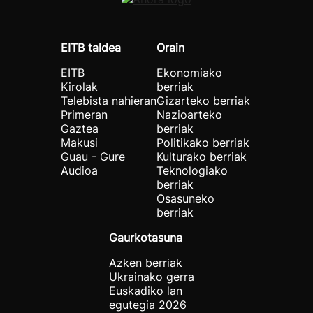
EITB taldea
Orain
EITB
Ekonomiako
Kirolak
berriak
Telebista nahieran
Gizarteko berriak
Primeran
Nazioarteko
Gaztea
berriak
Makusi
Politikako berriak
Guau - Gure
Kulturako berriak
Audioa
Teknologiako
berriak
Osasuneko
berriak
Gaurkotasuna
Azken berriak
Ukrainako gerra
Euskadiko lan
egutegia 2026