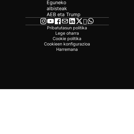
Eguneko
albisteak
AEB eta Trump
Pribatutasun politika
Lege oharra
Cookie politika
Cookieen konfigurazioa
Harremana