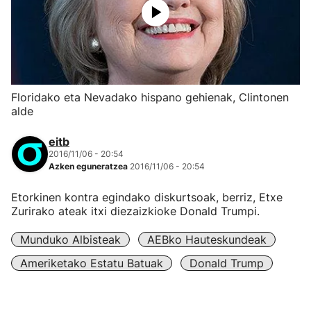
Floridako eta Nevadako hispano gehienak, Clintonen
alde
eitb
2016/11/06 - 20:54
Azken eguneratzea
2016/11/06 - 20:54
Etorkinen kontra egindako diskurtsoak, berriz, Etxe
Zurirako ateak itxi diezaizkioke Donald Trumpi.
Munduko Albisteak
AEBko Hauteskundeak
Ameriketako Estatu Batuak
Donald Trump