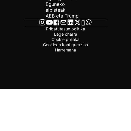
Eguneko
albisteak
AEB eta Trump
Pribatutasun politika
Lege oharra
Cookie politika
Cookieen konfigurazioa
Harremana