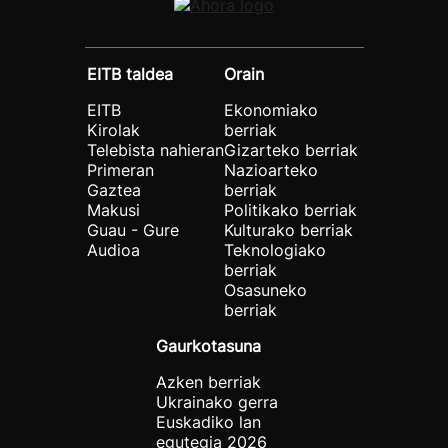
EITB taldea
Orain
EITB
Ekonomiako
Kirolak
berriak
Telebista nahieran
Gizarteko berriak
Primeran
Nazioarteko
Gaztea
berriak
Makusi
Politikako berriak
Guau - Gure
Kulturako berriak
Audioa
Teknologiako
berriak
Osasuneko
berriak
Gaurkotasuna
Azken berriak
Ukrainako gerra
Euskadiko lan
egutegia 2026