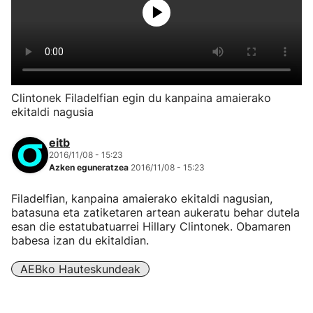
Clintonek Filadelfian egin du kanpaina amaierako
ekitaldi nagusia
eitb
2016/11/08 - 15:23
Azken eguneratzea
2016/11/08 - 15:23
Filadelfian, kanpaina amaierako ekitaldi nagusian,
batasuna eta zatiketaren artean aukeratu behar dutela
esan die estatubatuarrei Hillary Clintonek. Obamaren
babesa izan du ekitaldian.
AEBko Hauteskundeak