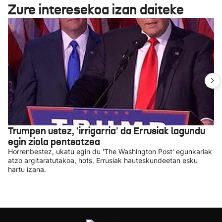
Zure interesekoa izan daiteke
Trumpen ustez, 'irrigarria' da Errusiak lagundu
egin ziola pentsatzea
Horrenbestez, ukatu egin du 'The Washington Post' egunkariak
atzo argitaratutakoa, hots, Errusiak hauteskundeetan esku
hartu izana.