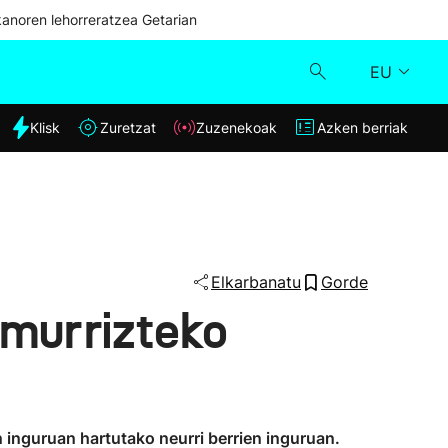
kanoren lehorreratzea Getarian
EU
dia
Klisk
Zuretzat
Zuzenekoak
Azken berriak
Klisk
Zuzenekoak
Zuretzat
Elkarbanatu
Gorde
 murrizteko
Azken berriak
inguruan hartutako neurri berrien inguruan.