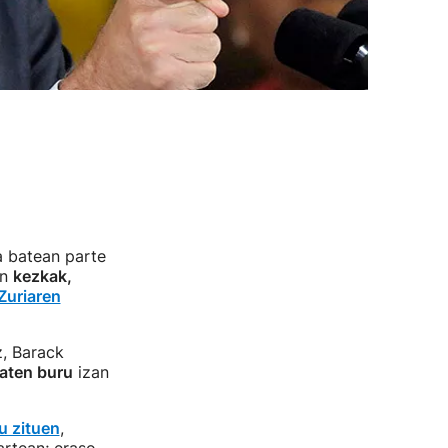
a batean parte
en
kezkak,
Zuriaren
, Barack
baten buru
izan
u zituen
,