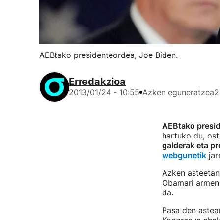
AEBtako presidenteordea, Joe Biden.
Erredakzioa
2013/01/24 - 10:55
Azken eguneratzea
2
AEBtako presid
hartuko du, os
galderak eta 
webgunetik
jar
Azken asteetan
Obamari armen 
da.
Pasa den aste