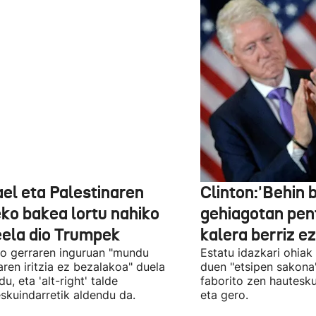
ael eta Palestinaren
Clinton:'Behin 
eko bakea lortu nahiko
gehiagotan pen
eela dio Trumpek
kalera berriz ez
ko gerraren inguruan "mundu
Estatu idazkari ohiak
aren iritzia ez bezalakoa" duela
duen "etsipen sakona
u, eta 'alt-right' talde
faborito zen hautesk
eskuindarretik aldendu da.
eta gero.