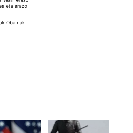
artean; eraso
ea eta arazo
enak Obamak