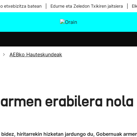
|
|
ko etxebizitza batean
Edurne eta Zeledon Txikiren jaitsiera
El
tura
Ikusmiran
Egural
Osasuna
Teknologia
AEBko Hauteskundeak
i armen erabilera nola
idez, hiritarrekin hizketan jardungo du, Gobernuak armen 