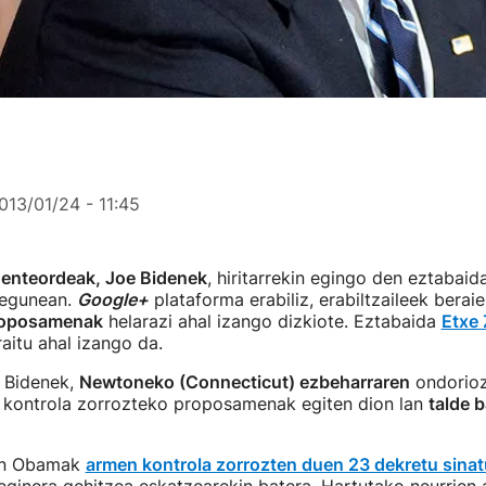
013/01/24 - 11:45
enteordeak, Joe Bidenek
, hiritarrekin egingo den eztabaid
tegunean.
Google+
plataforma erabiliz, erabiltzaileek berai
proposamenak
helarazi ahal izango dizkiote. Eztabaida
Etxe 
raitu ahal izango da.
 Bidenek,
Newtoneko (Connecticut) ezbeharraren
ondorioz
kontrola zorrozteko proposamenak egiten dion lan
talde 
an Obamak
armen kontrola zorrozten duen 23 dekretu sinat