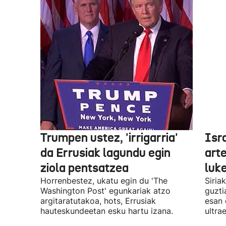
Trumpen ustez, 'irrigarria'
Isr
da Errusiak lagundu egin
art
ziola pentsatzea
luk
Horrenbestez, ukatu egin du 'The
Siria
Washington Post' egunkariak atzo
guzti
argitaratutakoa, hots, Errusiak
esan d
hauteskundeetan esku hartu izana.
ultra