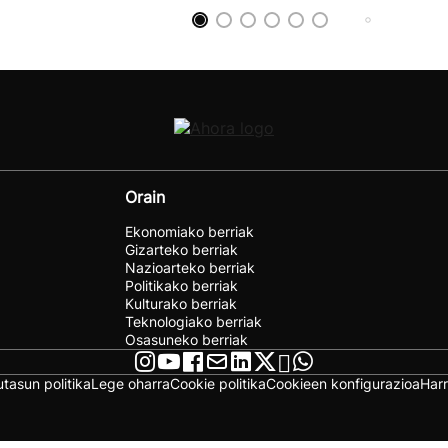
Orain
Ekonomiako berriak
Gizarteko berriak
Nazioarteko berriak
Politikako berriak
Kulturako berriak
Teknologiako berriak
Osasuneko berriak
utasun politika
Lege oharra
Cookie politika
Cookieen konfigurazioa
Har