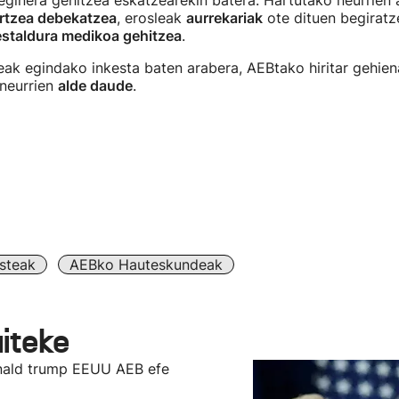
ginera gehitzea eskatzearekin batera. Hartutako neurrien 
rtzea debekatzea
, erosleak
aurrekariak
ote dituen begiratz
estaldura medikoa gehitzea
.
ak egindako inkesta baten arabera, AEBtako hiritar gehi
neurrien
alde daude
.
steak
AEBko Hauteskundeak
aiteke