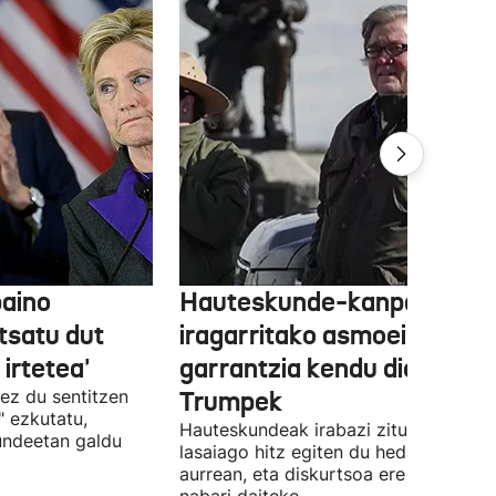
baino
Hauteskunde-kanpainan
tsatu dut
iragarritako asmoei
 irtetea'
garrantzia kendu die
 ez du sentitzen
Trumpek
" ezkutatu,
Hauteskundeak irabazi zituenetik
undeetan galdu
lasaiago hitz egiten du hedabideen
aurrean, eta diskurtsoa ere aldatu du