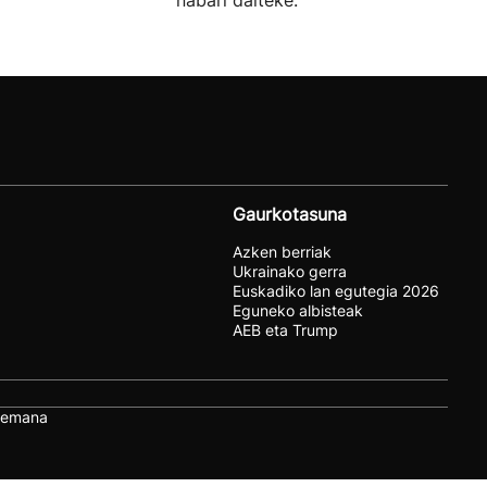
nabari daiteke.
Gaurkotasuna
Azken berriak
Ukrainako gerra
Euskadiko lan egutegia 2026
Eguneko albisteak
AEB eta Trump
remana