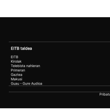
EITB taldea
EITB
Kirolak
Telebista nahieran
Primeran
Gaztea
Makusi
Guau - Gure Audioa
Pribat