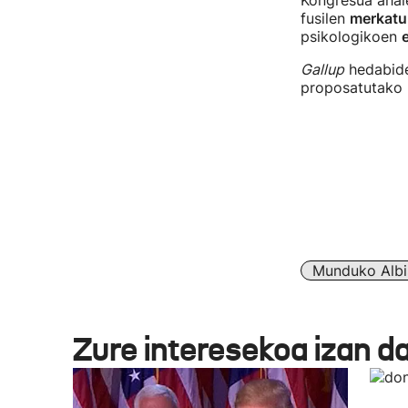
Kongresua ahale
fusilen
merkatu
psikologikoen
Gallup
hedabide
proposatutako 
Munduko Albi
Zure interesekoa izan d