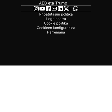
AEB eta Trump
Pribatutasun politika
Lege oharra
Cookie politika
Cookieen konfigurazioa
Harremana