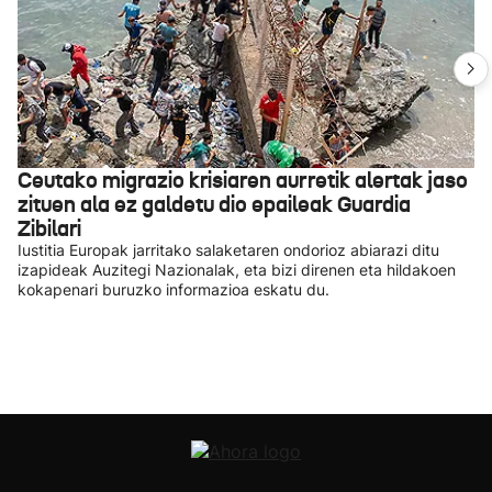
Ceutako migrazio krisiaren aurretik alertak jaso
zituen ala ez galdetu dio epaileak Guardia
Zibilari
Iustitia Europak jarritako salaketaren ondorioz abiarazi ditu
izapideak Auzitegi Nazionalak, eta bizi direnen eta hildakoen
kokapenari buruzko informazioa eskatu du.