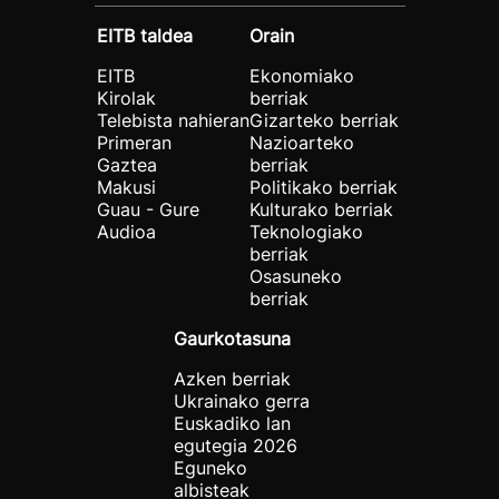
EITB taldea
Orain
EITB
Ekonomiako
Kirolak
berriak
Telebista nahieran
Gizarteko berriak
Primeran
Nazioarteko
Gaztea
berriak
Makusi
Politikako berriak
Guau - Gure
Kulturako berriak
Audioa
Teknologiako
berriak
Osasuneko
berriak
Gaurkotasuna
Azken berriak
Ukrainako gerra
Euskadiko lan
egutegia 2026
Eguneko
albisteak