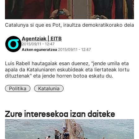
Catalunya si que es Pot, iraultza demokratikorako deia
Agentziak | EITB
2015/09/11 - 12:47
Azken eguneratzea
2015/09/11 - 12:47
Luis Rabell hautagaiak esan duenez, "jende umila eta
apala da Kataluniaren eskubideak eta liertateak lortu
dituztenak" eta jende horren botoa eskatu du.
Politika
Katalunia
Zure interesekoa izan daiteke