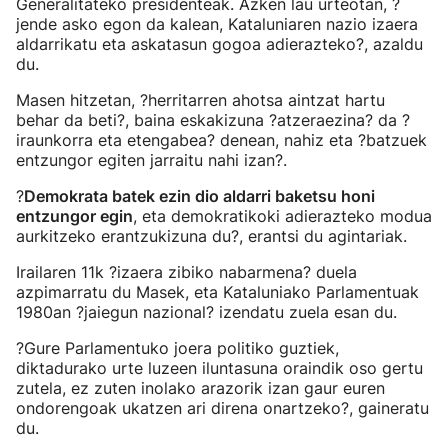
Generalitateko presidenteak. Azken lau urteotan,
?
jende asko egon da kalean, Kataluniaren nazio izaera
aldarrikatu eta askatasun gogoa adierazteko?, azaldu
du.
Masen hitzetan, ?herritarren ahotsa aintzat hartu
behar da beti?, baina eskakizuna ?atzeraezina? da ?
iraunkorra eta etengabea? denean, nahiz eta ?batzuek
entzungor egiten jarraitu nahi izan?.
?
Demokrata batek ezin dio aldarri baketsu honi
entzungor egin
, eta demokratikoki adierazteko modua
aurkitzeko erantzukizuna du?, erantsi du agintariak.
Irailaren 11k ?izaera zibiko nabarmena? duela
azpimarratu du Masek, eta Kataluniako Parlamentuak
1980an ?jaiegun nazional? izendatu zuela esan du.
?Gure Parlamentuko joera politiko guztiek,
diktadurako urte luzeen iluntasuna oraindik oso gertu
zutela, ez zuten inolako arazorik izan gaur euren
ondorengoak ukatzen ari direna onartzeko?, gaineratu
du.