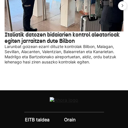
Italiatik datozen bidaiarien kontrol aleatorioak
egiten jarraitzen dute Bilbon
Larunbat goizean ezarri dituzte kontrolak Bilbon, Malagan,
Sevillan, Alacanten, Valentzian, Balearretan eta Kanarietan.
Madrilgo eta Bartzelonako aireportuetan, aldiz, ordu batzuk
lehenago hasi ziren ausazko kontrolak egiten.
EITB taldea
Orain