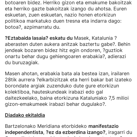
botoaren bidez. Herriko gizon eta emakume bakoitzak
eta herriko gazte bakoitzak izango du ahotsa. Euren
eskuetan, zuen eskuetan, nazio honen etorkizun
politikoa markatuko duen tresna eta indarra dago:
botoa?, azpimarratu du.
?Eztabaida lasaia? eskatu du
Masek, Katalunia ?
aberasten duten aukera anitzak baztertu gabe?. Behin
jendeak bozaren bidez hitz egin ondoren, ?guztiok
onartu behar dugu gehiengoaren erabakia?, adierazi
du buruzagiak.
Masen ahotan, erabakia bata ala bestea izan, irailaren
28tik aurrera ?elkarbizitzak eta herri bakar bat izateko
borondate argiak zuzenduko dute gure etorkizun
kolektiboa, hauteskundeak irabazi edo gal
daitezkeelako, baina etorkizuna Kataluniako 7,5 milioi
gizon-emakumeek irabazi behar dugulako?.
Diadako ekitaldia
Bartzelonako Meridiana etorbideko
manifestazio
independentista
,
?ez da ezberdina izango?
, iragarri du