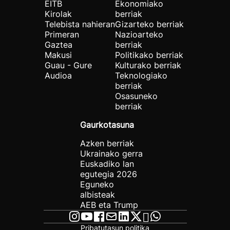
EITB
Ekonomiako
Kirolak
berriak
Telebista nahieran
Gizarteko berriak
Primeran
Nazioarteko
Gaztea
berriak
Makusi
Politikako berriak
Guau - Gure
Kulturako berriak
Audioa
Teknologiako
berriak
Osasuneko
berriak
Gaurkotasuna
Azken berriak
Ukrainako gerra
Euskadiko lan
egutegia 2026
Eguneko
albisteak
AEB eta Trump
Pribatutasun politika