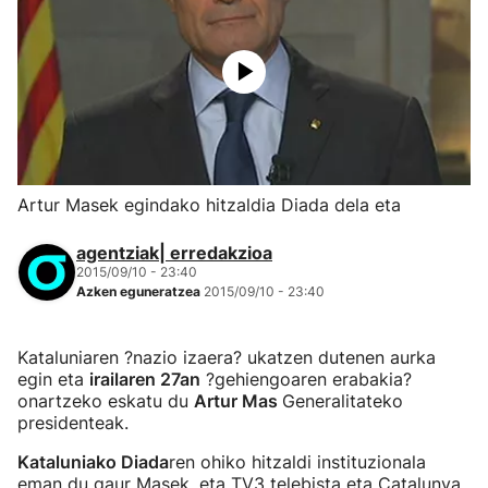
Artur Masek egindako hitzaldia Diada dela eta
agentziak| erredakzioa
2015/09/10 - 23:40
Azken eguneratzea
2015/09/10 - 23:40
Kataluniaren ?nazio izaera? ukatzen dutenen aurka
egin eta
irailaren 27an
?gehiengoaren erabakia?
onartzeko eskatu du
Artur Mas
Generalitateko
presidenteak.
Kataluniako Diada
ren ohiko hitzaldi instituzionala
eman du gaur Masek, eta TV3 telebista eta Catalunya