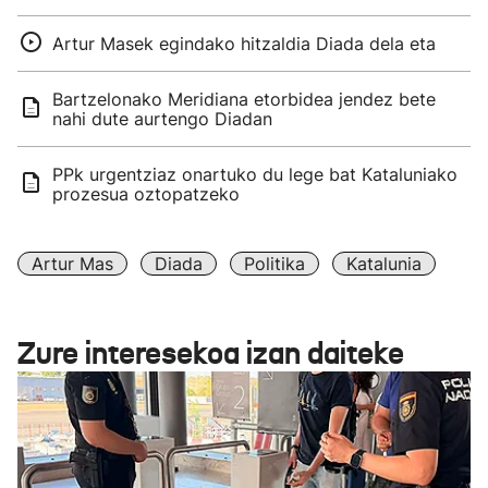
Artur Masek egindako hitzaldia Diada dela eta
Bartzelonako Meridiana etorbidea jendez bete
nahi dute aurtengo Diadan
PPk urgentziaz onartuko du lege bat Kataluniako
prozesua oztopatzeko
Artur Mas
Diada
Politika
Katalunia
Zure interesekoa izan daiteke