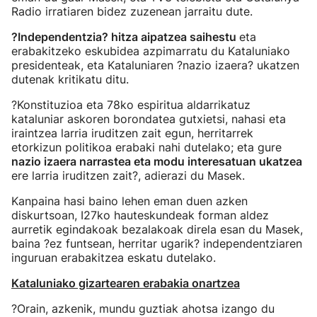
Radio irratiaren bidez zuzenean jarraitu dute.
?Independentzia? hitza aipatzea saihestu
eta
erabakitzeko eskubidea azpimarratu du Kataluniako
presidenteak, eta Kataluniaren ?nazio izaera? ukatzen
dutenak kritikatu ditu.
?Konstituzioa eta 78ko espiritua aldarrikatuz
kataluniar askoren borondatea gutxietsi, nahasi eta
iraintzea larria iruditzen zait egun, herritarrek
etorkizun politikoa erabaki nahi dutelako; eta gure
nazio izaera narrastea eta modu interesatuan ukatzea
ere larria iruditzen zait?, adierazi du Masek.
Kanpaina hasi baino lehen eman duen azken
diskurtsoan, I27ko hauteskundeak forman aldez
aurretik egindakoak bezalakoak direla esan du Masek,
baina ?ez funtsean, herritar ugarik? independentziaren
inguruan erabakitzea eskatu dutelako.
Kataluniako gizartearen erabakia onartzea
?Orain, azkenik, mundu guztiak ahotsa izango du