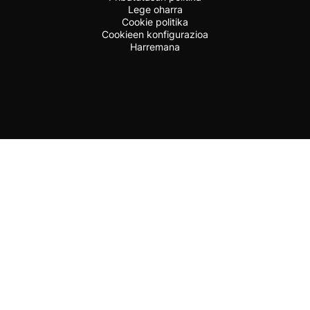
Lege oharra
Cookie politika
Cookieen konfigurazioa
Harremana