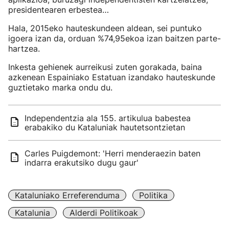
presidentearen erbestea…
Hala, 2015eko hauteskundeen aldean, sei puntuko
igoera izan da, orduan %74,95ekoa izan baitzen parte-
hartzea.
Inkesta gehienek aurreikusi zuten gorakada, baina
azkenean Espainiako Estatuan izandako hauteskunde
guztietako marka ondu du.
Independentzia ala 155. artikulua babestea
erabakiko du Kataluniak hautetsontzietan
Carles Puigdemont: 'Herri menderaezin baten
indarra erakutsiko dugu gaur'
Kataluniako Erreferenduma
Politika
Katalunia
Alderdi Politikoak