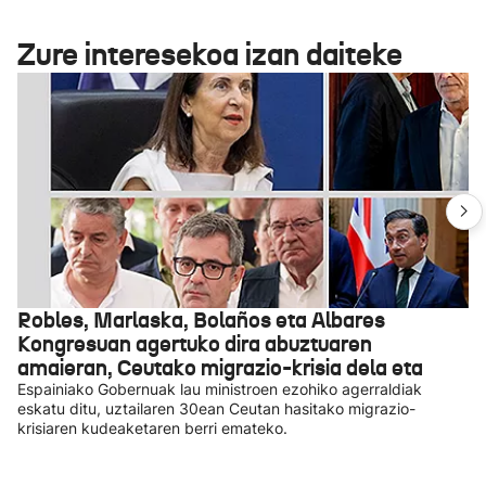
Zure interesekoa izan daiteke
Robles, Marlaska, Bolaños eta Albares
Kongresuan agertuko dira abuztuaren
amaieran, Ceutako migrazio-krisia dela eta
Espainiako Gobernuak lau ministroen ezohiko agerraldiak
eskatu ditu, uztailaren 30ean Ceutan hasitako migrazio-
krisiaren kudeaketaren berri emateko.