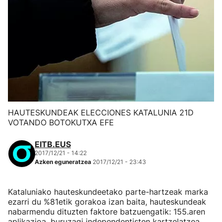
HAUTESKUNDEAK ELECCIONES KATALUNIA 21D
VOTANDO BOTOKUTXA EFE
EITB.EUS
2017/12/21 - 14:22
Azken eguneratzea
2017/12/21 - 23:43
Kataluniako hauteskundeetako parte-hartzeak marka
ezarri du %81etik gorakoa izan baita, hauteskundeak
nabarmendu dituzten faktore batzuengatik: 155.aren
aplikazioa, buruzagi independentisten kartzelatzea,