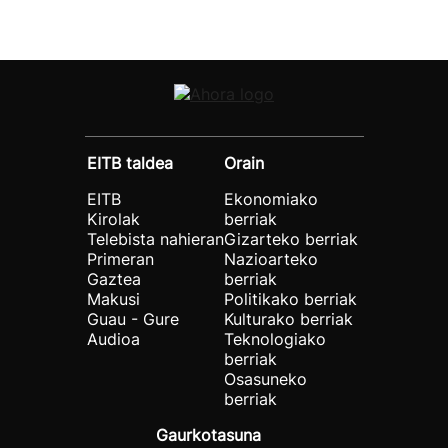
EITB taldea
Orain
EITB
Ekonomiako
Kirolak
berriak
Telebista nahieran
Gizarteko berriak
Primeran
Nazioarteko
Gaztea
berriak
Makusi
Politikako berriak
Guau - Gure
Kulturako berriak
Audioa
Teknologiako
berriak
Osasuneko
berriak
Gaurkotasuna