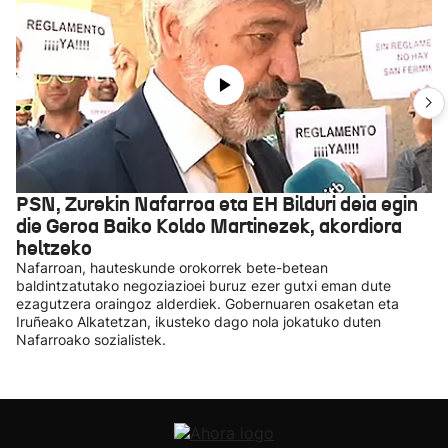
PSN, Zurekin Nafarroa eta EH Bilduri deia egin
die Geroa Baiko Koldo Martinezek, akordiora
heltzeko
Nafarroan, hauteskunde orokorrek bete-betean
baldintzatutako negoziazioei buruz ezer gutxi eman dute
ezagutzera oraingoz alderdiek. Gobernuaren osaketan eta
Iruñeako Alkatetzan, ikusteko dago nola jokatuko duten
Nafarroako sozialistek.