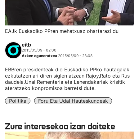
EAJk Euskadiko PPren mehatxuaz ohartarazi du
eitb
2015/05/09 - 02:00
Azken eguneratzea
2015/05/09 - 23:08
EBBren presidenteak dio Euskadiko PPko hautagaiak
ezkutatzen ari diren siglen atzean Rajoy,Rato eta Rus
daudela.Unai Rementeria eta Lehendakariak krisitik
ateratzeko konpromisoa berretsi dute.
Politika
Foru Eta Udal Hauteskundeak
Zure interesekoa izan daiteke