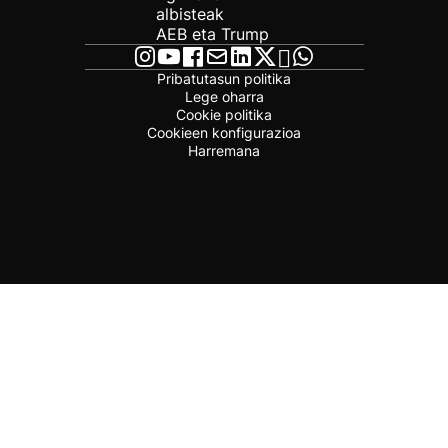
albisteak
AEB eta Trump
Pribatutasun politika
Lege oharra
Cookie politika
Cookieen konfigurazioa
Harremana