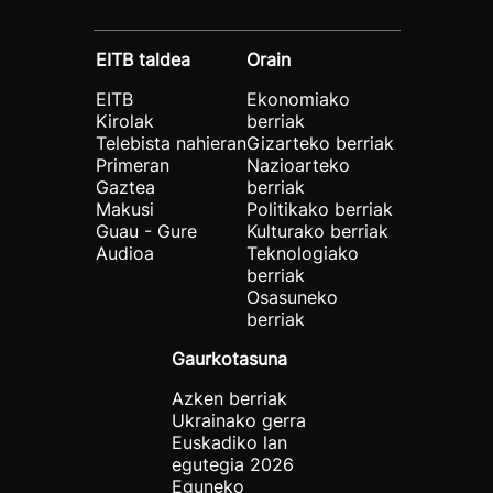
EITB taldea
Orain
EITB
Ekonomiako
Kirolak
berriak
Telebista nahieran
Gizarteko berriak
Primeran
Nazioarteko
Gaztea
berriak
Makusi
Politikako berriak
Guau - Gure
Kulturako berriak
Audioa
Teknologiako
berriak
Osasuneko
berriak
Gaurkotasuna
Azken berriak
Ukrainako gerra
Euskadiko lan
egutegia 2026
Eguneko