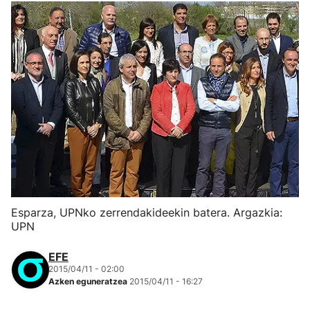
Esparza, UPNko zerrendakideekin batera. Argazkia:
UPN
EFE
2015/04/11 - 02:00
Azken eguneratzea
2015/04/11 - 16:27