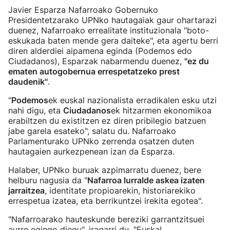
Javier Esparza Nafarroako Gobernuko
Presidentetzarako UPNko hautagaiak gaur ohartarazi
duenez, Nafarroako errealitate instituzionala "boto-
eskukada baten mende gera daiteke", eta agertu berri
diren alderdiei aipamena eginda (Podemos edo
Ciudadanos), Esparzak nabarmendu duenez,
"ez du
ematen autogobernua errespetatzeko prest
daudenik"
.
"
Podemos
ek euskal nazionalista erradikalen esku utzi
nahi digu, eta
Ciudadanos
ek hitzarmen ekonomikoa
erabiltzen du existitzen ez diren pribilegio batzuen
jabe garela esateko", salatu du. Nafarroako
Parlamenturako UPNko zerrenda osatzen duten
hautagaien aurkezpenean izan da Esparza.
Halaber, UPNko buruak azpimarratu duenez, bere
helburu nagusia da "
Nafarroa lurralde askea izaten
jarraitzea
, identitate propioarekin, historiarekiko
errespetua izatea, eta berrikuntzei irekita egotea".
"Nafarroarako hauteskunde bereziki garrantzitsuei
aurre egingo diegu", iragarri du. "Euskal