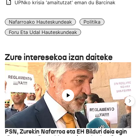
UPNko krisia 'amaitutzat' eman du Barcinak
Nafarroako Hauteskundeak
Politika
Foru Eta Udal Hauteskundeak
Zure interesekoa izan daiteke
PSN, Zurekin Nafarroa eta EH Bilduri deia egin