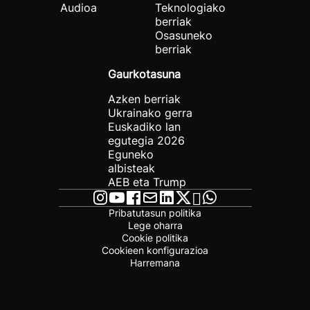
Audioa
Teknologiako
berriak
Osasuneko
berriak
Gaurkotasuna
Azken berriak
Ukrainako gerra
Euskadiko lan
egutegia 2026
Eguneko
albisteak
AEB eta Trump
Pribatutasun politika
Lege oharra
Cookie politika
Cookieen konfigurazioa
Harremana