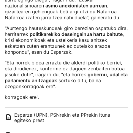
nazionalismoaren
asmo anexionisten aurrean
,
gizartearen gehiengoak beti argi utzi du Nafarroa
Nafarroa izaten jarraitzea nahi duela", gaineratu du.
"Aurtengo hauteskundeak giro berezian ospatuko dira,
herritarrek
politikarekiko deseingainua hartu baitute
,
krisi ekonomikoak eta ustelkeria kasu anitzek
eskatzen zuten erantzunek ez dutelako arazoa
konpondu", esan du Esparzak.
"Eta horrek bidea erraztu die alderdi politiko berriei,
eta dirudienez, konforme ez dagoen zenbaiten botoa
jasoko dute", iragarri du, "eta horrek
gobernu, udal eta
parlamentu anitzagoak
sortuko ditu, baina
ezegonkorragoak ere".
korragoak ere".
Esparza (UPN), PSNrekin eta PPrekin ituna
egiteko prest