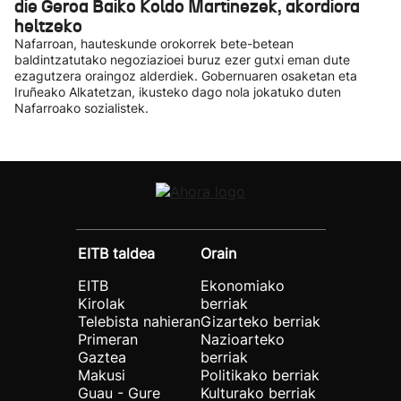
die Geroa Baiko Koldo Martinezek, akordiora
heltzeko
Nafarroan, hauteskunde orokorrek bete-betean
baldintzatutako negoziazioei buruz ezer gutxi eman dute
ezagutzera oraingoz alderdiek. Gobernuaren osaketan eta
Iruñeako Alkatetzan, ikusteko dago nola jokatuko duten
Nafarroako sozialistek.
EITB taldea
Orain
EITB
Ekonomiako
Kirolak
berriak
Telebista nahieran
Gizarteko berriak
Primeran
Nazioarteko
Gaztea
berriak
Makusi
Politikako berriak
Guau - Gure
Kulturako berriak