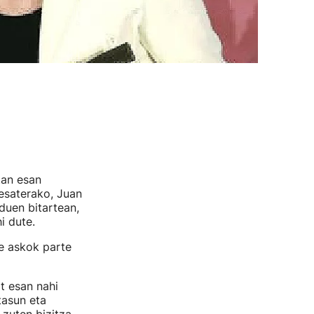
tan esan
 esaterako, Juan
duen bitartean,
i dute.
de askok parte
at esan nahi
tasun eta