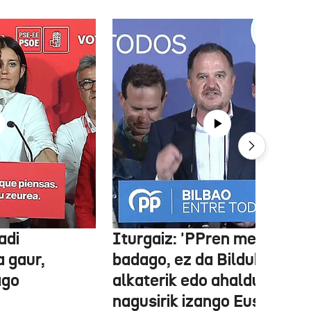
adi
Iturgaiz: 'PPren menpe
a gaur,
badago, ez da Bilduko
ago
alkaterik edo ahaldun
nagusirik izango Euskadin'