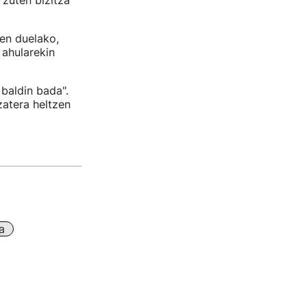
zuten bizitza
zen duelako,
 ahularekin
baldin bada".
zatera heltzen
a