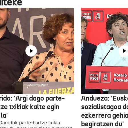
aiteke
ido: 'Argi dago parte-
Andueza: 'Eusk
ze txikiak kalte egin
sozialistagoa d
la'
ezkerrera gehi
 Garridok parte-hartze txikia
begiratzen du'