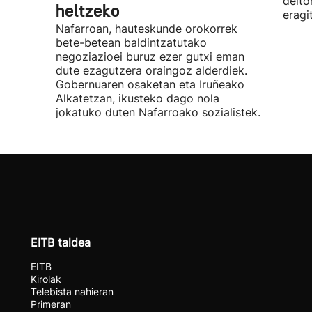
deito
heltzeko
eragi
Nafarroan, hauteskunde orokorrek
bete-betean baldintzatutako
negoziazioei buruz ezer gutxi eman
dute ezagutzera oraingoz alderdiek.
Gobernuaren osaketan eta Iruñeako
Alkatetzan, ikusteko dago nola
jokatuko duten Nafarroako sozialistek.
EITB taldea
EITB
Kirolak
Telebista nahieran
Primeran