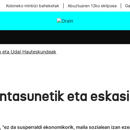
|
|
Koloneko minbizi baheketak
Abuztuaren 12ko eklipsea
Ga
tura
Ikusmiran
Egural
Osasuna
Teknologia
u eta Udal Hauteskundeak
ntasunetik eta eskasi
 "ez da susperraldi ekonomikorik, maila sozialean izan eze