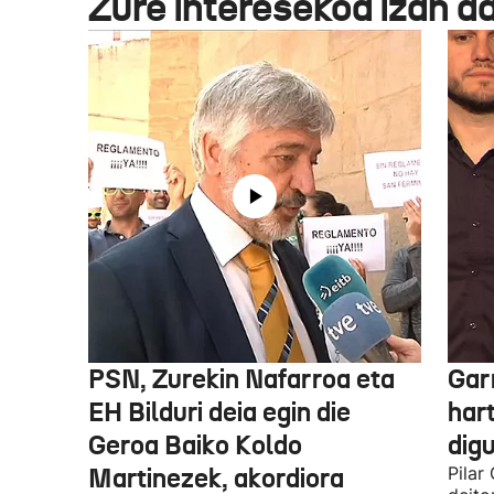
Zure interesekoa izan d
PSN, Zurekin Nafarroa eta
Garr
EH Bilduri deia egin die
hart
Geroa Baiko Koldo
digu
Martinezek, akordiora
Pilar