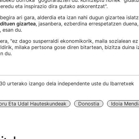
ldeko borroka" gogorarazten du. Kontzeptu horiek "gidatu 
eredu eta inspirazio dira gutako askorentzat".
begira ari gara, alderdia eta izan nahi dugun gizartea islat
dituen gizartea
, jasanbera, ezberdina errespetatzen duena,
, esan du.
ra, "ez dago susperraldi ekonomikorik, maila sozialean ez 
ldirik, milaka pertsona gose diren bitartean, bizitza duina i
an du.
30 urterako izango dela independente uste du Ibarretxek
oru Eta Udal Hauteskundeak
Donostia
Idoia Mendi