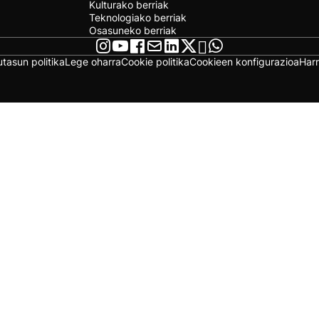
Kulturako berriak
Teknologiako berriak
Osasuneko berriak
utasun politika
Lege oharra
Cookie politika
Cookieen konfigurazioa
Har