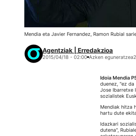
Mendia eta Javier Fernandez, Ramon Rubial sarie
Agentziak | Erredakzioa
2015/04/18 - 02:00
Azken eguneratzea
2
Idoia Mendia P
duenez, "ez da 
Jose Ibarretxe 
sozialistek Eus
Mendiak hitza 
hartu dute ekita
Idazkari sozial
dutena", Rubial