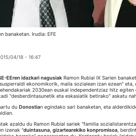
n banaketan. Irudia: EFE
015/04/18 - 16:47
SE-EEren idazkari nagusiak
Ramon Rubial IX Sarien banake
susperraldi ekonomikorik, maila sozialean izan ezean" eta,
lehendakariak 2030ean euskal independentziaz hitz egiten 
kadi "desberdintasunetik eta eskasiatik betirako" askatu nah
hartu du
Donostia
n egindako sari banaketan, eta alderdiki
ldian.
istak azaldu du Ramon Rubial sariek "familia sozialistarentz
en izenak "
duintasuna, gizartearekiko konpromisoa
, berdin