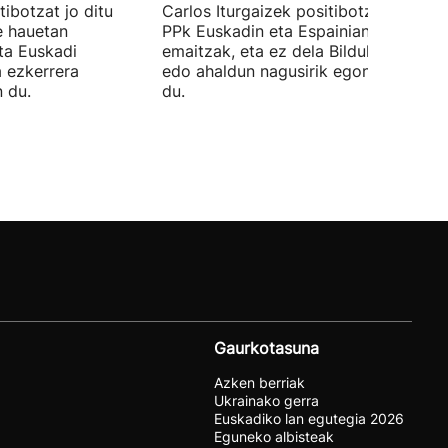
ibotzat jo ditu
Carlos Iturgaizek positibotzat jo ditu
 hauetan
PPk Euskadin eta Espainian lortutako
ta Euskadi
emaitzak, eta ez dela Bilduko alkateri
a ezkerrera
edo ahaldun nagusirik egongo ziurtat
 du.
du.
Gaurkotasuna
Azken berriak
Ukrainako gerra
Euskadiko lan egutegia 2026
Eguneko albisteak