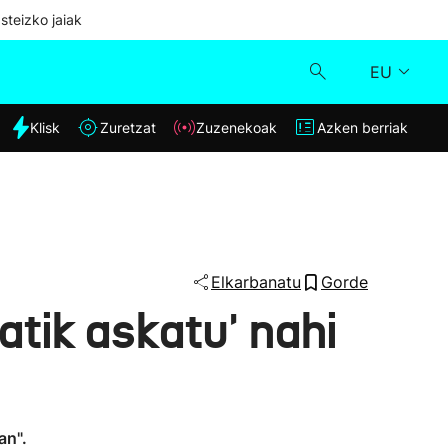
steizko jaiak
EU
dia
Klisk
Zuretzat
Zuzenekoak
Azken berriak
Klisk
Zuzenekoak
Zuretzat
Elkarbanatu
Gorde
atik askatu' nahi
Azken berriak
an".