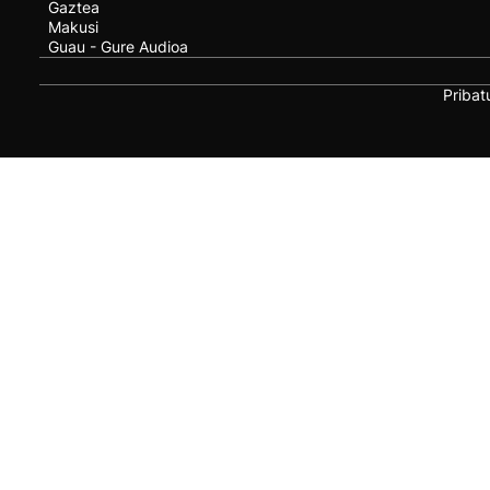
Gaztea
Makusi
Guau - Gure Audioa
Pribat