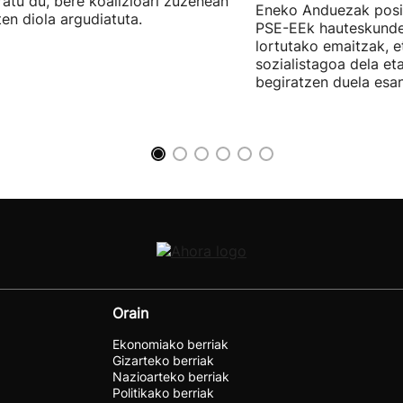
ratu du, bere koalizioari zuzenean
Eneko Anduezak posit
ten diola argudiatuta.
PSE-EEk hauteskunde
lortutako emaitzak, e
sozialistagoa dela et
begiratzen duela esan
Orain
Ekonomiako berriak
Gizarteko berriak
Nazioarteko berriak
Politikako berriak