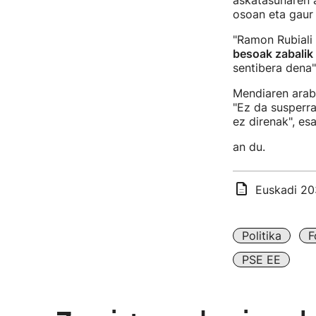
askatasunaren a
osoan eta gaur 
"Ramon Rubiali 
besoak zabalik 
sentibera dena"
Mendiaren arabe
"Ez da susperra
ez direnak", es
an du.
Euskadi 20
Politika
F
PSE EE