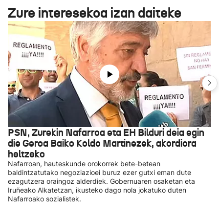
Zure interesekoa izan daiteke
PSN, Zurekin Nafarroa eta EH Bilduri deia egin
die Geroa Baiko Koldo Martinezek, akordiora
heltzeko
Nafarroan, hauteskunde orokorrek bete-betean
baldintzatutako negoziazioei buruz ezer gutxi eman dute
ezagutzera oraingoz alderdiek. Gobernuaren osaketan eta
Iruñeako Alkatetzan, ikusteko dago nola jokatuko duten
Nafarroako sozialistek.