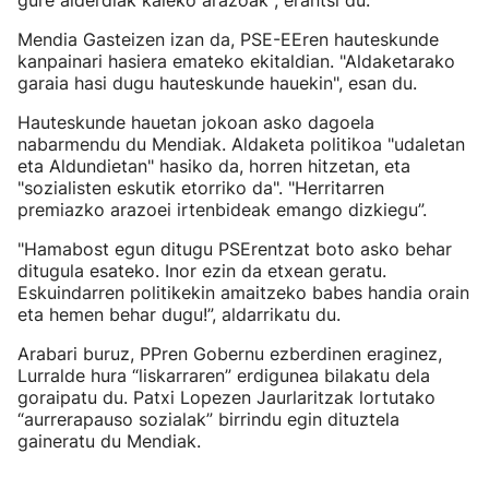
gure alderdiak kaleko arazoak", erantsi du.
Mendia Gasteizen izan da, PSE-EEren hauteskunde
kanpainari hasiera emateko ekitaldian. "Aldaketarako
garaia hasi dugu hauteskunde hauekin", esan du.
Hauteskunde hauetan jokoan asko dagoela
nabarmendu du Mendiak. Aldaketa politikoa "udaletan
eta Aldundietan" hasiko da, horren hitzetan, eta
"sozialisten eskutik etorriko da". "Herritarren
premiazko arazoei irtenbideak emango dizkiegu”.
"Hamabost egun ditugu PSErentzat boto asko behar
ditugula esateko. Inor ezin da etxean geratu.
Eskuindarren politikekin amaitzeko babes handia orain
eta hemen behar dugu!”, aldarrikatu du.
Arabari buruz, PPren Gobernu ezberdinen eraginez,
Lurralde hura “liskarraren” erdigunea bilakatu dela
goraipatu du. Patxi Lopezen Jaurlaritzak lortutako
“aurrerapauso sozialak” birrindu egin dituztela
gaineratu du Mendiak.