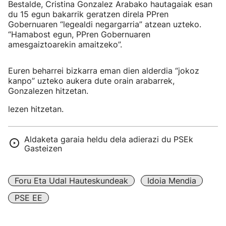
Bestalde, Cristina Gonzalez Arabako hautagaiak esan
du 15 egun bakarrik geratzen direla PPren
Gobernuaren “legealdi negargarria” atzean uzteko.
“Hamabost egun, PPren Gobernuaren
amesgaiztoarekin amaitzeko”.
Euren beharrei bizkarra eman dien alderdia “jokoz
kanpo” uzteko aukera dute orain arabarrek,
Gonzalezen hitzetan.
lezen hitzetan.
Aldaketa garaia heldu dela adierazi du PSEk
Gasteizen
Foru Eta Udal Hauteskundeak
Idoia Mendia
PSE EE