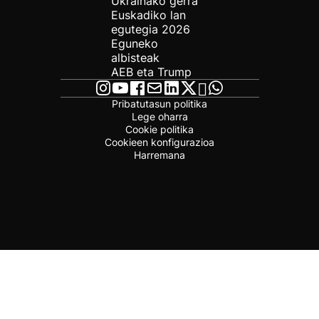
Ukrainako gerra
Euskadiko lan
egutegia 2026
Eguneko
albisteak
AEB eta Trump
Pribatutasun politika
Lege oharra
Cookie politika
Cookieen konfigurazioa
Harremana