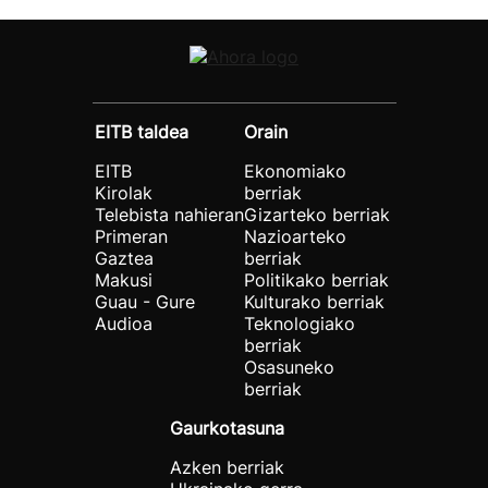
EITB taldea
Orain
EITB
Ekonomiako
Kirolak
berriak
Telebista nahieran
Gizarteko berriak
Primeran
Nazioarteko
Gaztea
berriak
Makusi
Politikako berriak
Guau - Gure
Kulturako berriak
Audioa
Teknologiako
berriak
Osasuneko
berriak
Gaurkotasuna
Azken berriak