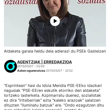
Aldaketa garaia heldu dela adierazi du PSEk Gasteizen
AGENTZIAK | ERREDAKZIOA
2015/05/07 - 02:00
Azken eguneratzea
2015/05/07 - 22:52
"Esprintean" hasi du Idoia Mendia PSE-EEko idazkari
nagusiak "PSE-EEren eskutik etorriko den aldaketa"
lortzeko lasterketa. Azpimarratu duenez, sozialistak
ez dira "iritsiberriak" ezta "kaleko arazoak" salatzen
dituzten "iluminatu batzuk" ere. "Ondo ezagutzen ditu