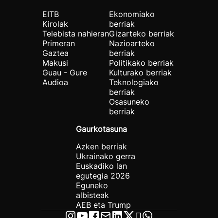
EITB
Ekonomiako
Kirolak
berriak
Telebista nahieran
Gizarteko berriak
Primeran
Nazioarteko
Gaztea
berriak
Makusi
Politikako berriak
Guau - Gure
Kulturako berriak
Audioa
Teknologiako
berriak
Osasuneko
berriak
Gaurkotasuna
Azken berriak
Ukrainako gerra
Euskadiko lan
egutegia 2026
Eguneko
albisteak
AEB eta Trump