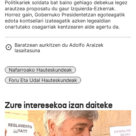
Politikariek soldata bat baino gehiago debekua legez
arautzea proposatu du gaur Izquierda-Ezkerrak.
Horrez gain, Gobernuko Presidentetzan egoteagatik
edota kontseilari izateagatik azken legealdian
onartutako osagarriak kentzearen alde agertu da.
Baratzean aurkitzen du Adolfo Araizek
lasaitasuna
Nafarroako Hauteskundeak
Foru Eta Udal Hauteskundeak
Zure interesekoa izan daiteke