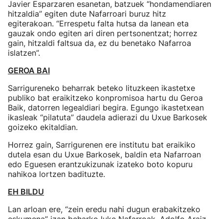
Javier Esparzaren esanetan, batzuek “hondamendiaren
hitzaldia” egiten dute Nafarroari buruz hitz
egiterakoan. “Errespetu falta hutsa da lanean eta
gauzak ondo egiten ari diren pertsonentzat; horrez
gain, hitzaldi faltsua da, ez du benetako Nafarroa
islatzen”.
GEROA BAI
Sarrigureneko beharrak beteko lituzkeen ikastetxe
publiko bat eraikitzeko konpromisoa hartu du Geroa
Baik, datorren legealdiari begira. Egungo ikastetxean
ikasleak “pilatuta” daudela adierazi du Uxue Barkosek
goizeko ekitaldian.
Horrez gain, Sarrigurenen ere institutu bat eraikiko
dutela esan du Uxue Barkosek, baldin eta Nafarroan
edo Eguesen erantzukizunak izateko boto kopuru
nahikoa lortzen badituzte.
EH BILDU
Lan arloan ere, “zein eredu nahi dugun erabakitzeko