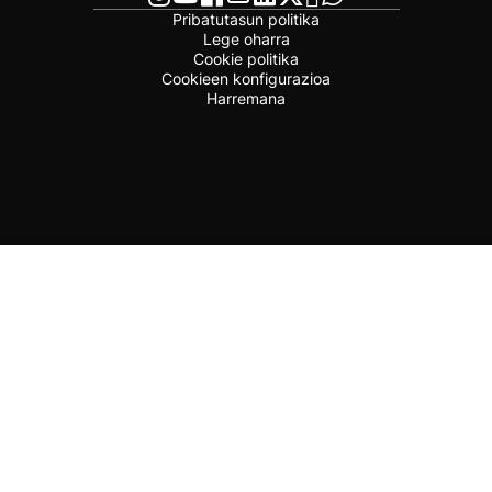
Pribatutasun politika
Lege oharra
Cookie politika
Cookieen konfigurazioa
Harremana