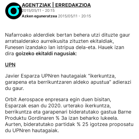
AGENTZIAK | ERREDAKZIOA
2015/05/11 - 20:15
Azken eguneratzea
2015/05/11 - 20:15
Nafarroako alderdiek bertan behera utzi dituzte gaur
arratsalderako aurreikusita zituzten ekitaldiak,
Funesen izandako lan istripua dela-eta. Hauek izan
dira
goizeko ekitaldi nagusiak
:
UPN
Javier Esparza UPNren hautagaiak “ikerkuntza,
garapena eta berrikuntzaren aldeko apustua” adierazi
du gaur.
Orbit Aerospace enpresara egin duen bisitan,
Esparzak esan du 2020. urterako ikerkuntza,
berrikuntza eta garapenari bideratutako gastua Barne
Produktu Gordinaren % 3a izan beharko lukeela.
Aurten, bideratutako partidak % 25 igotzea proposatu
du UPNren hautagaiak.