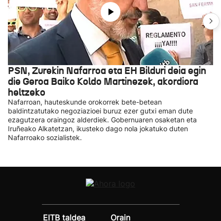
PSN, Zurekin Nafarroa eta EH Bilduri deia egin
die Geroa Baiko Koldo Martinezek, akordiora
heltzeko
Nafarroan, hauteskunde orokorrek bete-betean
baldintzatutako negoziazioei buruz ezer gutxi eman dute
ezagutzera oraingoz alderdiek. Gobernuaren osaketan eta
Iruñeako Alkatetzan, ikusteko dago nola jokatuko duten
Nafarroako sozialistek.
EITB taldea
Orain