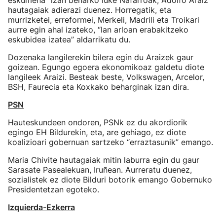
eskumena” izan beharko luke Nafarroak, Adolfo Araiz
hautagaiak adierazi duenez. Horregatik, eta
murrizketei, erreformei, Merkeli, Madrili eta Troikari
aurre egin ahal izateko, “lan arloan erabakitzeko
eskubidea izatea” aldarrikatu du.
Dozenaka langilerekin bilera egin du Araizek gaur
goizean. Egungo egoera ekonomikoaz galdetu diote
langileek Araizi. Besteak beste, Volkswagen, Arcelor,
BSH, Faurecia eta Koxkako beharginak izan dira.
PSN
Hauteskundeen ondoren, PSNk ez du akordiorik
egingo EH Bildurekin, eta, are gehiago, ez diote
koalizioari gobernuan sartzeko “erraztasunik” emango.
Maria Chivite hautagaiak mitin laburra egin du gaur
Sarasate Pasealekuan, Iruñean. Aurreratu duenez,
sozialistek ez diote Bilduri botorik emango Gobernuko
Presidentetzan egoteko.
Izquierda-Ezkerra