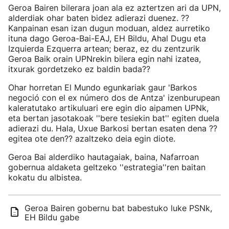
Geroa Bairen bilerara joan ala ez aztertzen ari da UPN,
alderdiak ohar baten bidez adierazi duenez. ??
Kanpainan esan izan dugun moduan, aldez aurretiko
ituna dago Geroa-Bai-EAJ, EH Bildu, Ahal Dugu eta
Izquierda Ezquerra artean; beraz, ez du zentzurik
Geroa Baik orain UPNrekin bilera egin nahi izatea,
itxurak gordetzeko ez baldin bada??
Ohar horretan El Mundo egunkariak gaur 'Barkos
negoció con el ex número dos de Antza' izenburupean
kaleratutako artikuluari ere egin dio aipamen UPNk,
eta bertan jasotakoak ''bere tesiekin bat'' egiten duela
adierazi du. Hala, Uxue Barkosi bertan esaten dena ??
egitea ote den?? azaltzeko deia egin diote.
Geroa Bai alderdiko hautagaiak, baina, Nafarroan
gobernua aldaketa geltzeko ''estrategia''ren baitan
kokatu du albistea.
Geroa Bairen gobernu bat babestuko luke PSNk,
EH Bildu gabe