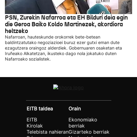
PSN, Zurekin Nafarroa eta EH Bilduri deia egin
die Geroa Baiko Koldo Martinezek, akordiora
heltzeko
Nafarroan, hauteskunde orokorrek bete-betean
baldintzatutako negoziazioei buruz ezer gutxi eman dute
ezagutzera oraingoz alderdiek. Gobernuaren osaketan eta
Iruñeako Alkatetzan, ikusteko dago nola jokatuko duten
Nafarroako sozialistek.
EITB taldea
Orain
EITB
Ekonomiako
Kirolak
berriak
Telebista nahieran
Gizarteko berriak