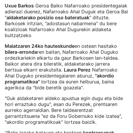
Uxue Barkos
Geroa Baiko Nafarroako presidentegaiak
adierazi duenez, Nafarroako Ahal Duguk eta Geroa Bai
"
aldaketarako posizio oso bateratuak
" dituzte.
Barkosek iritzian, "adostasun nabarmena" du bere
koalizioak Nafarroako Ahal Dugurekin aldaketa
bultzatzeko
Maiatzaren 24ko hauteskunde
en ostean hasitako
bilera-erronda
ren baitan, Nafarroako Ahal Duguko
ordezkariekin elkartu da gaur Barkosen lan-taldea.
Baikor atera dira bileratik, aldaketarako jarrera
bertsua elkarri erakutsita.
Laura Perez
Nafarroako
Ahal Duguko presidentegaiaren aburuz,
"akordio
programatikoa"
lortzea da euren helburua, baina
agerikoa da "bide beretik goazela".
"Guk aldaketaren aldeko apustua egin dugu eta bide
hori erraztuko dugu", esan du Perezek, prentsaren
aurreko agerraldian. Bere taldearentzat
garrantzitsuena "ez da Foru Gobernuko kide izatea",
"akordio programatikoak" lortzea baizik.
''Balio lezake batzuen eta besteen
kontraesanak