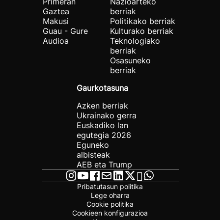
Primeran
Nazioarteko
Gaztea
berriak
Makusi
Politikako berriak
Guau - Gure
Kulturako berriak
Audioa
Teknologiako
berriak
Osasuneko
berriak
Gaurkotasuna
Azken berriak
Ukrainako gerra
Euskadiko lan
egutegia 2026
Eguneko
albisteak
AEB eta Trump
Pribatutasun politika
Lege oharra
Cookie politika
Cookieen konfigurazioa