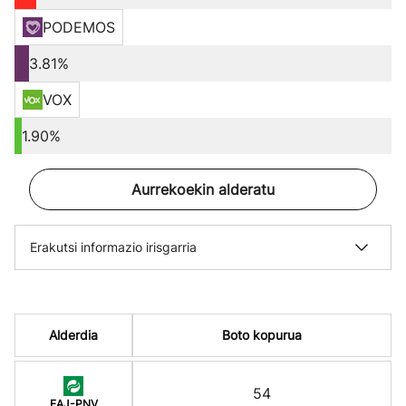
PODEMOS
3.81%
VOX
1.90%
Aurrekoekin alderatu
Erakutsi informazio irisgarria
Alderdia
Boto kopurua
54
EAJ-PNV