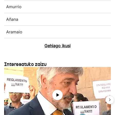
Amurrio
Añana
Aramaio
Gehiago ikusi
Interesatuko zaizu