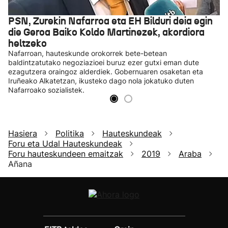
PSN, Zurekin Nafarroa eta EH Bilduri deia egin
die Geroa Baiko Koldo Martinezek, akordiora
heltzeko
Nafarroan, hauteskunde orokorrek bete-betean
baldintzatutako negoziazioei buruz ezer gutxi eman dute
ezagutzera oraingoz alderdiek. Gobernuaren osaketan eta
Iruñeako Alkatetzan, ikusteko dago nola jokatuko duten
Nafarroako sozialistek.
Hasiera
Politika
Hauteskundeak
Foru eta Udal Hauteskundeak
Foru hauteskundeen emaitzak
2019
Araba
Añana