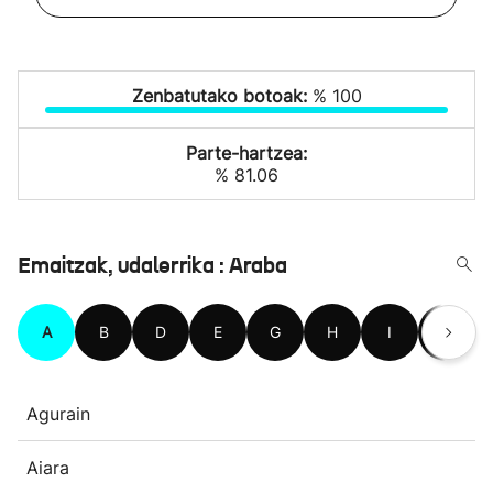
Zenbatutako botoak:
% 100
Parte-hartzea:
% 81.06
Emaitzak, udalerrika : Araba
A
B
D
E
G
H
I
K
Agurain
Aiara