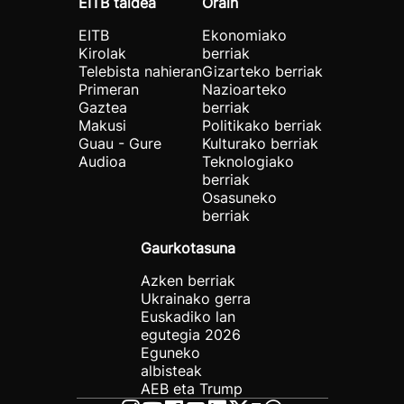
EITB taldea
Orain
EITB
Ekonomiako
Kirolak
berriak
Telebista nahieran
Gizarteko berriak
Primeran
Nazioarteko
Gaztea
berriak
Makusi
Politikako berriak
Guau - Gure
Kulturako berriak
Audioa
Teknologiako
berriak
Osasuneko
berriak
Gaurkotasuna
Azken berriak
Ukrainako gerra
Euskadiko lan
egutegia 2026
Eguneko
albisteak
AEB eta Trump