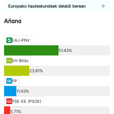
Europako hauteskundeak deialdi berean
Añana
EAJ-PNV
51.43%
EH Bildu
23.81%
PP
11.43%
PSE-EE (PSOE)
5.71%