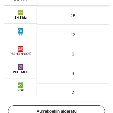
25
EH Bildu
12
PP
6
PSE-EE (PSOE)
PODEMOS
4
VOX
2
Aurrekoekin alderatu