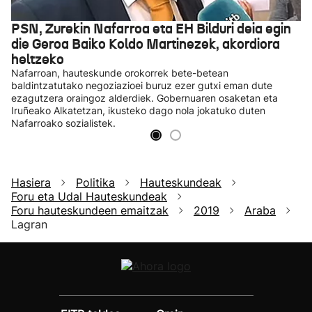
PSN, Zurekin Nafarroa eta EH Bilduri deia egin
die Geroa Baiko Koldo Martinezek, akordiora
heltzeko
Nafarroan, hauteskunde orokorrek bete-betean
baldintzatutako negoziazioei buruz ezer gutxi eman dute
ezagutzera oraingoz alderdiek. Gobernuaren osaketan eta
Iruñeako Alkatetzan, ikusteko dago nola jokatuko duten
Nafarroako sozialistek.
Hasiera
Politika
Hauteskundeak
Foru eta Udal Hauteskundeak
Foru hauteskundeen emaitzak
2019
Araba
Lagran