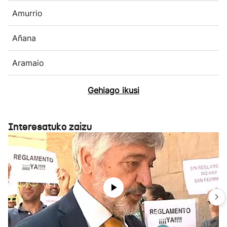
Amurrio
Añana
Aramaio
Gehiago ikusi
Interesatuko zaizu