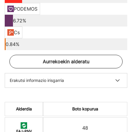
PODEMOS
6.72%
Cs
0.84%
Aurrekoekin alderatu
Erakutsi informazio irisgarria
Alderdia
Boto kopurua
48
EAJ-PNV