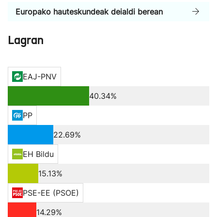
Europako hauteskundeak deialdi berean
Lagran
EAJ-PNV
40.34%
PP
22.69%
EH Bildu
15.13%
PSE-EE (PSOE)
14.29%