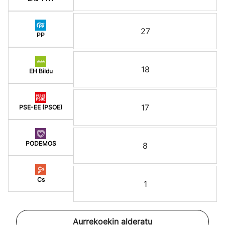
27
PP
18
EH Bildu
17
PSE-EE (PSOE)
PODEMOS
8
Cs
1
Aurrekoekin alderatu