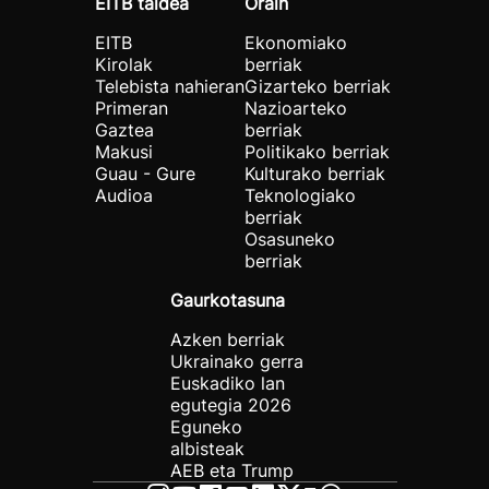
EITB taldea
Orain
EITB
Ekonomiako
Kirolak
berriak
Telebista nahieran
Gizarteko berriak
Primeran
Nazioarteko
Gaztea
berriak
Makusi
Politikako berriak
Guau - Gure
Kulturako berriak
Audioa
Teknologiako
berriak
Osasuneko
berriak
Gaurkotasuna
Azken berriak
Ukrainako gerra
Euskadiko lan
egutegia 2026
Eguneko
albisteak
AEB eta Trump