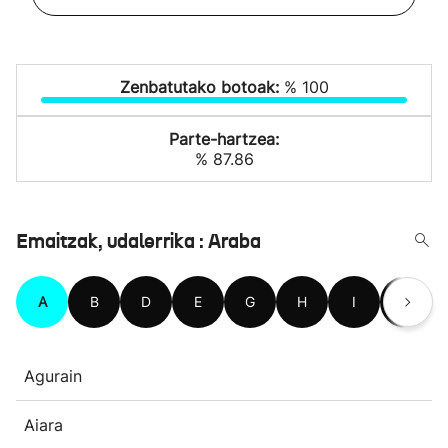
Zenbatutako botoak:
% 100
Parte-hartzea:
% 87.86
Emaitzak, udalerrika : Araba
A
B
D
E
G
H
I
K
Agurain
Aiara