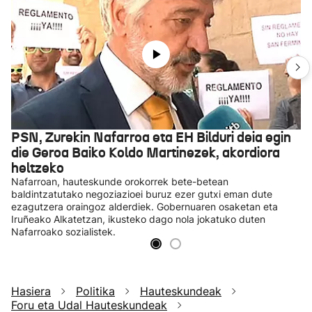
PSN, Zurekin Nafarroa eta EH Bilduri deia egin
die Geroa Baiko Koldo Martinezek, akordiora
heltzeko
Nafarroan, hauteskunde orokorrek bete-betean
baldintzatutako negoziazioei buruz ezer gutxi eman dute
ezagutzera oraingoz alderdiek. Gobernuaren osaketan eta
Iruñeako Alkatetzan, ikusteko dago nola jokatuko duten
Nafarroako sozialistek.
Hasiera
Politika
Hauteskundeak
Foru eta Udal Hauteskundeak