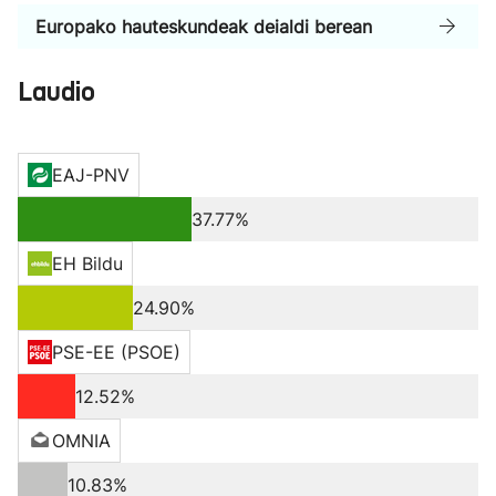
Europako hauteskundeak deialdi berean
Laudio
EAJ-PNV
37.77%
EH Bildu
24.90%
PSE-EE (PSOE)
12.52%
OMNIA
10.83%