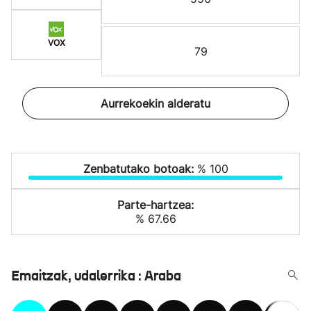
VOX
79
Aurrekoekin alderatu
Zenbatutako botoak:
% 100
Parte-hartzea:
% 67.66
Emaitzak, udalerrika : Araba