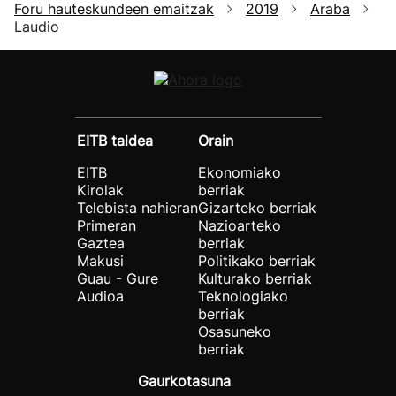
Foru hauteskundeen emaitzak
2019
Araba
Laudio
EITB taldea
Orain
EITB
Ekonomiako
Kirolak
berriak
Telebista nahieran
Gizarteko berriak
Primeran
Nazioarteko
Gaztea
berriak
Makusi
Politikako berriak
Guau - Gure
Kulturako berriak
Audioa
Teknologiako
berriak
Osasuneko
berriak
Gaurkotasuna