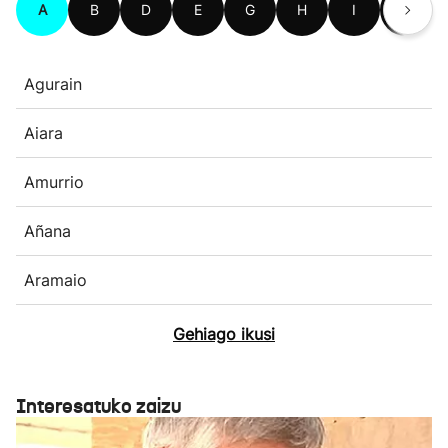
A
B
D
E
G
H
I
K
Agurain
Aiara
Amurrio
Añana
Aramaio
Gehiago ikusi
Interesatuko zaizu