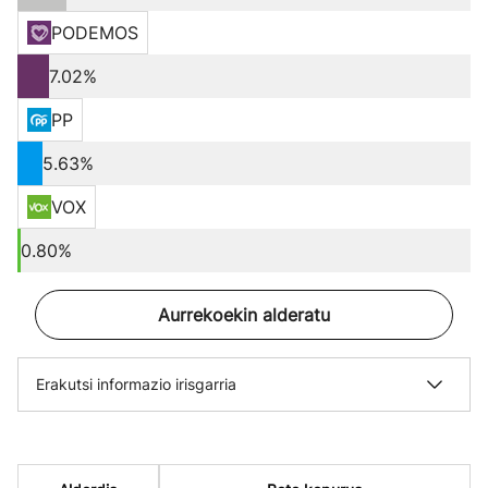
PODEMOS
7.02%
PP
5.63%
VOX
0.80%
Aurrekoekin alderatu
Erakutsi informazio irisgarria