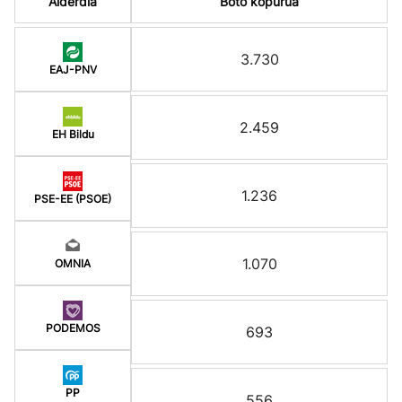
Alderdia
Boto kopurua
3.730
EAJ-PNV
2.459
EH Bildu
1.236
PSE-EE (PSOE)
1.070
OMNIA
PODEMOS
693
PP
556