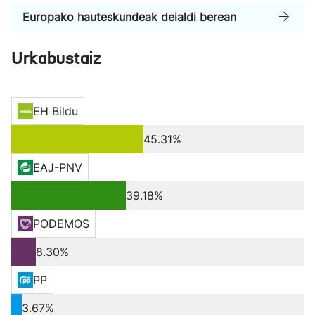
Europako hauteskundeak deialdi berean
Urkabustaiz
EH Bildu
45.31%
EAJ-PNV
39.18%
PODEMOS
8.30%
PP
3.67%