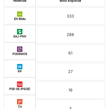
Alderdia
Boto kopurua
333
EH Bildu
288
EAJ-PNV
61
PODEMOS
27
PP
PSE-EE (PSOE)
16
Cs
3