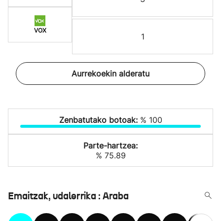
VOX
1
Aurrekoekin alderatu
Zenbatutako botoak:
% 100
Parte-hartzea:
% 75.89
Emaitzak, udalerrika : Araba