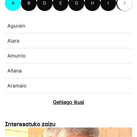
A
B
D
E
G
H
I
K
Agurain
Aiara
Amurrio
Añana
Aramaio
Gehiago ikusi
Interesatuko zaizu