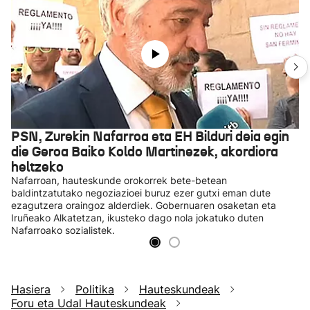
PSN, Zurekin Nafarroa eta EH Bilduri deia egin
die Geroa Baiko Koldo Martinezek, akordiora
heltzeko
Nafarroan, hauteskunde orokorrek bete-betean
baldintzatutako negoziazioei buruz ezer gutxi eman dute
ezagutzera oraingoz alderdiek. Gobernuaren osaketan eta
Iruñeako Alkatetzan, ikusteko dago nola jokatuko duten
Nafarroako sozialistek.
Hasiera
Politika
Hauteskundeak
Foru eta Udal Hauteskundeak