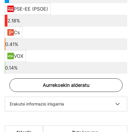
PSE-EE (PSOE)
2.18%
Cs
0.41%
VOX
0.14%
Aurrekoekin alderatu
Erakutsi informazio irisgarria