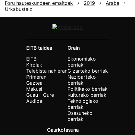
Foru hauteskundeen emaitzak
2019
Araba
Urkabustaiz
EITB taldea
Orain
EITB
Ekonomiako
Kirolak
berriak
Telebista nahieran
Gizarteko berriak
Primeran
Nazioarteko
Gaztea
berriak
Makusi
Politikako berriak
Guau - Gure
Kulturako berriak
Audioa
Teknologiako
berriak
Osasuneko
berriak
Gaurkotasuna