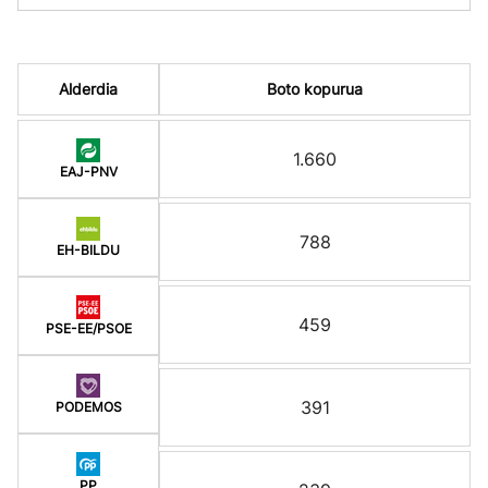
Alderdia
Boto kopurua
1.660
EAJ-PNV
788
EH-BILDU
459
PSE-EE/PSOE
391
PODEMOS
PP