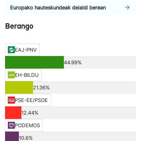
Europako hauteskundeak deialdi berean
Berango
EAJ-PNV
44.99%
EH-BILDU
21.36%
PSE-EE/PSOE
12.44%
PODEMOS
10.6%