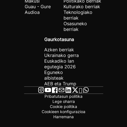
Makusi
Politikako berriak
Guau - Gure
Kulturako berriak
Audioa
Teknologiako
berriak
Osasuneko
berriak
Gaurkotasuna
Azken berriak
Ukrainako gerra
Euskadiko lan
egutegia 2026
Eguneko
albisteak
AEB eta Trump
Pribatutasun politika
Lege oharra
Cookie politika
Cookieen konfigurazioa
Harremana