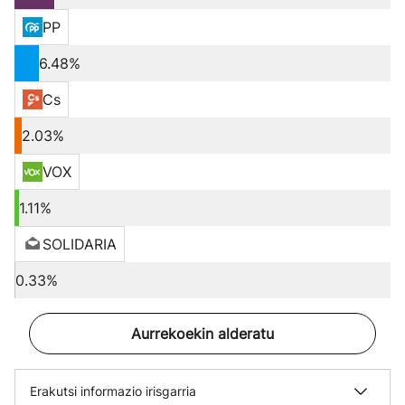
PP
6.48%
Cs
2.03%
VOX
1.11%
SOLIDARIA
0.33%
Aurrekoekin alderatu
Erakutsi informazio irisgarria