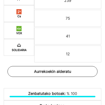
239
Cs
75
VOX
41
SOLIDARIA
12
Aurrekoekin alderatu
Zenbatutako botoak:
% 100