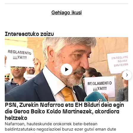
Gehiago ikusi
Interesatuko zaizu
PSN, Zurekin Nafarroa eta EH Bilduri deia egin
die Geroa Baiko Koldo Martinezek, akordiora
heltzeko
Nafarroan, hauteskunde orokorrek bete-betean
baldintzatutako negoziazioei buruz ezer gutxi eman dute