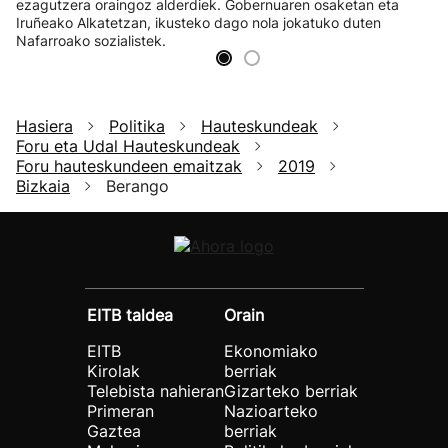
ezagutzera oraingoz alderdiek. Gobernuaren osaketan eta
Iruñeako Alkatetzan, ikusteko dago nola jokatuko duten
Nafarroako sozialistek.
Hasiera
Politika
Hauteskundeak
Foru eta Udal Hauteskundeak
Foru hauteskundeen emaitzak
2019
Bizkaia
Berango
EITB taldea
Orain
EITB
Ekonomiako
Kirolak
berriak
Telebista nahieran
Gizarteko berriak
Primeran
Nazioarteko
Gaztea
berriak