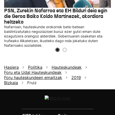
PSN, Zurekin Nafarroa eta EH Bilduri deia egin
die Geroa Baiko Koldo Martinezek, akordiora
heltzeko
Nafarroan, hauteskunde orokorrek bete-betean
baldintzatutako negoziazioei buruz ezer gutxi eman dute
ezagutzera oraingoz alderdiek. Gobernuaren osaketan eta
Iruñeako Alkatetzan, ikusteko dago nola jokatuko duten
Nafarroako sozialistek.
Hasiera
Politika
Hauteskundeak
Foru eta Udal Hauteskundeak
Foru hauteskundeen emaitzak
2019
Bizkaia
Fruiz