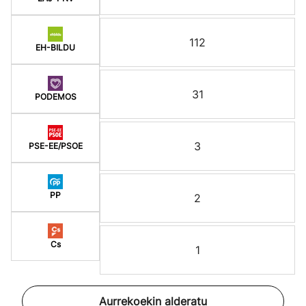
112
EH-BILDU
31
PODEMOS
3
PSE-EE/PSOE
PP
2
Cs
1
Aurrekoekin alderatu