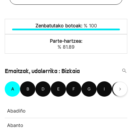
Zenbatutako botoak:
% 100
Parte-hartzea:
% 81.89
Emaitzak, udalerrika : Bizkaia
A
B
D
E
F
G
I
J
Abadiño
Abanto