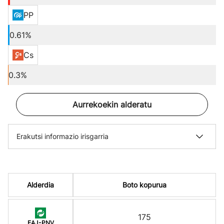
PP
0.61%
Cs
0.3%
Aurrekoekin alderatu
Erakutsi informazio irisgarria
Alderdia
Boto kopurua
175
EAJ-PNV