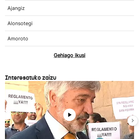
Ajangiz
Alonsotegi
Amoroto
Gehiago ikusi
Interesatuko zaizu