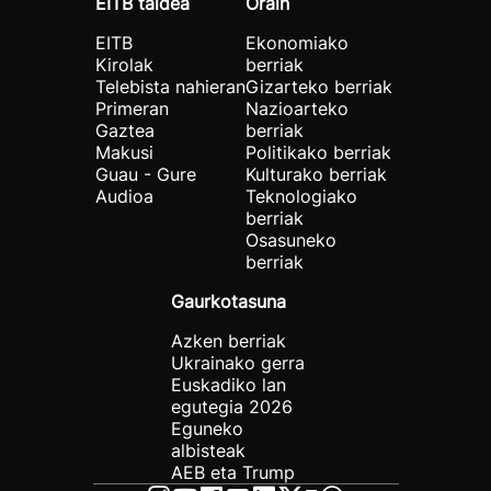
EITB taldea
Orain
EITB
Ekonomiako
Kirolak
berriak
Telebista nahieran
Gizarteko berriak
Primeran
Nazioarteko
Gaztea
berriak
Makusi
Politikako berriak
Guau - Gure
Kulturako berriak
Audioa
Teknologiako
berriak
Osasuneko
berriak
Gaurkotasuna
Azken berriak
Ukrainako gerra
Euskadiko lan
egutegia 2026
Eguneko
albisteak
AEB eta Trump