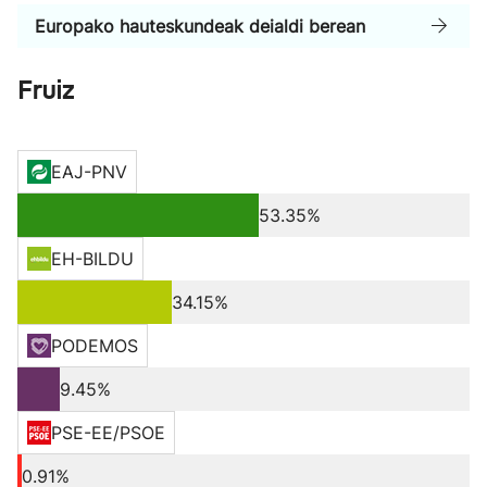
Europako hauteskundeak deialdi berean
Fruiz
EAJ-PNV
53.35%
EH-BILDU
34.15%
PODEMOS
9.45%
PSE-EE/PSOE
0.91%