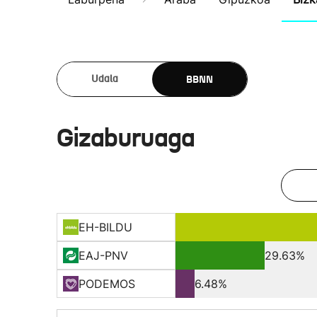
BBNN
Udala
Gizaburuaga
EH-BILDU
EAJ-PNV
29.63%
PODEMOS
6.48%