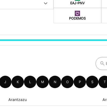
EAJ-PNV
PODEMOS
J
K
L
M
N
O
P
S
T
Arantzazu
Ar