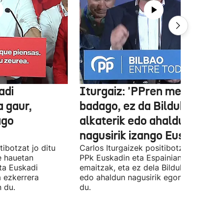
adi
Iturgaiz: 'PPren menpe
a gaur,
badago, ez da Bilduko
ago
alkaterik edo ahaldun
nagusirik izango Euskadin'
ibotzat jo ditu
Carlos Iturgaizek positibotzat jo ditu
 hauetan
PPk Euskadin eta Espainian lortutako
ta Euskadi
emaitzak, eta ez dela Bilduko alkateri
a ezkerrera
edo ahaldun nagusirik egongo ziurtat
 du.
du.