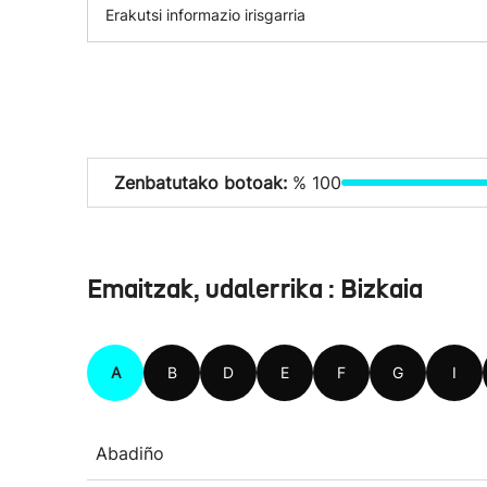
Erakutsi informazio irisgarria
Zenbatutako botoak:
% 100
Emaitzak, udalerrika : Bizkaia
A
B
D
E
F
G
I
Abadiño