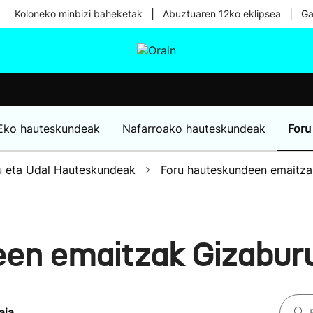
|
|
Koloneko minbizi baheketak
Abuztuaren 12ko eklipsea
Ga
tura
Ikusmiran
Egural
Osasuna
Teknologia
Eko hauteskundeak
Nafarroako hauteskundeak
Foru
u eta Udal Hauteskundeak
Foru hauteskundeen emaitza
een emaitzak Gizabur
aia