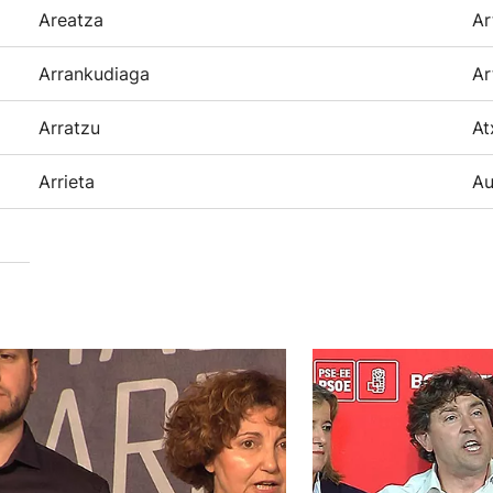
Areatza
Ar
Arrankudiaga
Ar
Arratzu
At
Arrieta
Au