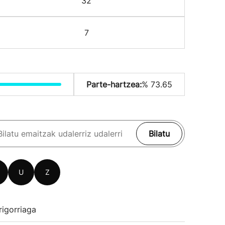
32
7
Parte-hartzea:
% 73.65
Bilatu
U
Z
rigorriaga