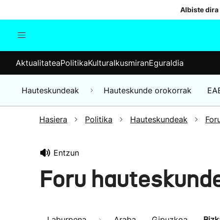
Albiste dira
Aktualitatea
Politika
Kul
Aktualitatea
Politika
Kultura
Ikusmiran
Eguraldia
Gizartea
Hauteskundeak
Ekonomia
Hauteskundeak
Hauteskunde orokorrak
EA
Munduko albisteak
Hasiera
Politika
Hauteskundeak
For
Entzun
Foru hauteskund
Laburpena
Araba
Gipuzkoa
Bizk