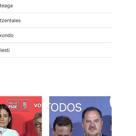
teaga
tzentales
xondo
lesti