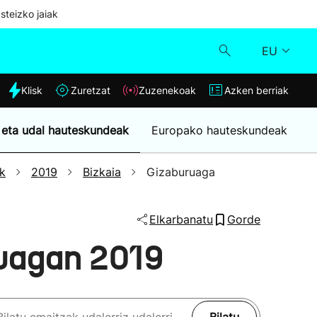
steizko jaiak
EU
dia
Klisk
Zuretzat
Zuzenekoak
Azken berriak
Klisk
 eta udal hauteskundeak
Europako hauteskundeak
Zuzenekoak
k
2019
Bizkaia
Gizaburuaga
Zuretzat
Elkarbanatu
Gorde
Azken berriak
uagan 2019