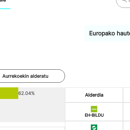
Europako haut
Aurrekoekin alderatu
62.04%
Alderdia
EH-BILDU