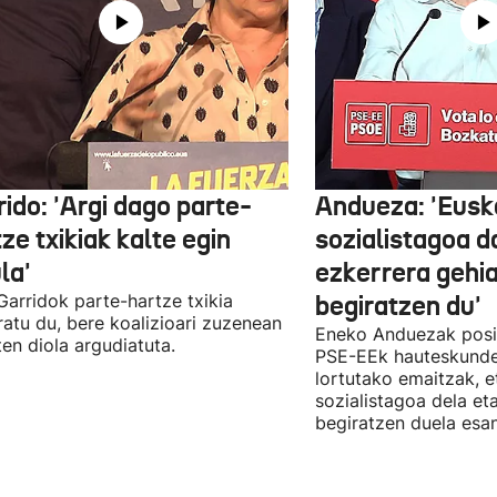
ido: 'Argi dago parte-
Andueza: 'Eusk
ze txikiak kalte egin
sozialistagoa d
la'
ezkerrera gehi
 Garridok parte-hartze txikia
begiratzen du'
ratu du, bere koalizioari zuzenean
Eneko Anduezak posit
ten diola argudiatuta.
PSE-EEk hauteskunde
lortutako emaitzak, e
sozialistagoa dela et
begiratzen duela esan