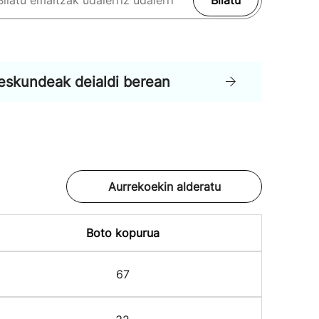
Bilatu
eskundeak deialdi berean
Aurrekoekin alderatu
Boto kopurua
67