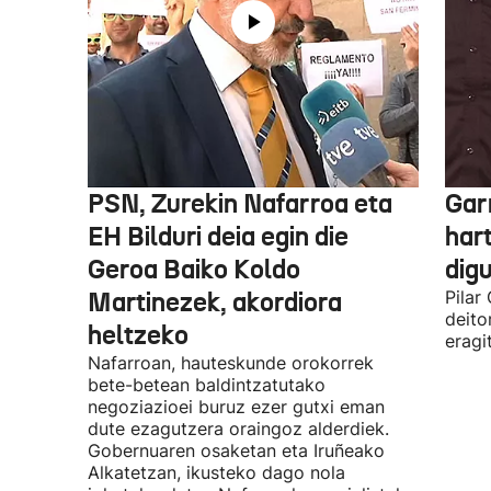
PSN, Zurekin Nafarroa eta
Garr
EH Bilduri deia egin die
hart
Geroa Baiko Koldo
digu
Martinezek, akordiora
Pilar
deito
heltzeko
eragi
Nafarroan, hauteskunde orokorrek
bete-betean baldintzatutako
negoziazioei buruz ezer gutxi eman
dute ezagutzera oraingoz alderdiek.
Gobernuaren osaketan eta Iruñeako
Alkatetzan, ikusteko dago nola