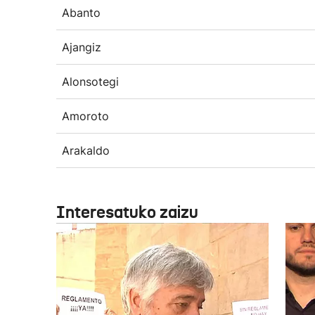
Abanto
Ajangiz
Alonsotegi
Amoroto
Arakaldo
Interesatuko zaizu