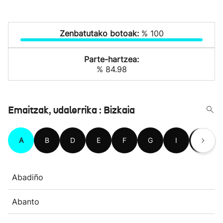
Zenbatutako botoak:
% 100
Parte-hartzea:
% 84.98
Emaitzak, udalerrika : Bizkaia
A
B
D
E
F
G
I
J
Abadiño
Abanto