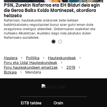
PSN, Zurekin Nafarroa eta EH Bilduri deia egin
die Geroa Baiko Koldo Martinezek, akordiora
heltzeko
Nafarroan, hauteskunde orokorrek bete-betean
baldintzatutako negoziazioei buruz ezer gutxi eman dute
ezagutzera oraingoz alderdiek. Gobernuaren osaketan eta
Iruñeako Alkatetzan, ikusteko dago nola jokatuko duten
Nafarroako sozialistek.
Hasiera
Politika
Hauteskundeak
Foru eta Udal Hauteskundeak
Foru hauteskundeen emaitzak
2019
Bizkaia
Mendata
EITB taldea
Orain