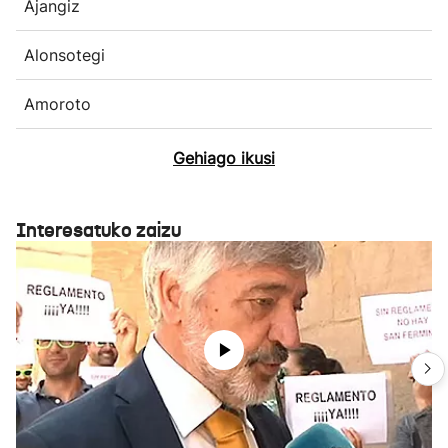
Ajangiz
Alonsotegi
Amoroto
Gehiago ikusi
Interesatuko zaizu