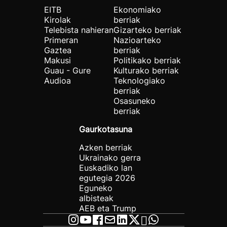
EITB
Ekonomiako
Kirolak
berriak
Telebista nahieran
Gizarteko berriak
Primeran
Nazioarteko
Gaztea
berriak
Makusi
Politikako berriak
Guau - Gure
Kulturako berriak
Audioa
Teknologiako
berriak
Osasuneko
berriak
Gaurkotasuna
Azken berriak
Ukrainako gerra
Euskadiko lan
egutegia 2026
Eguneko
albisteak
AEB eta Trump