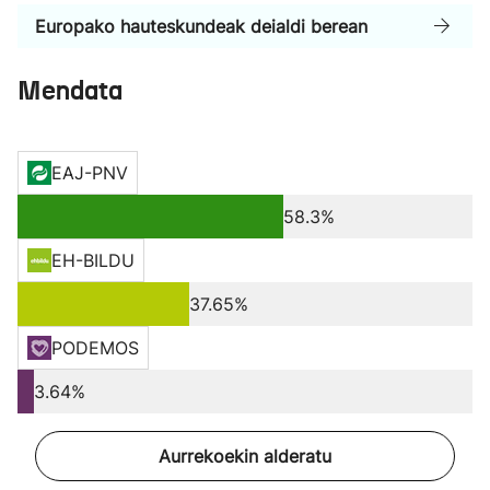
Europako hauteskundeak deialdi berean
Mendata
EAJ-PNV
58.3%
EH-BILDU
37.65%
PODEMOS
3.64%
Aurrekoekin alderatu