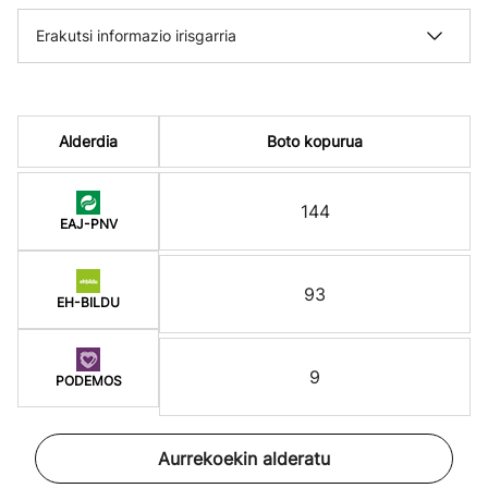
Erakutsi informazio irisgarria
Alderdia
Boto kopurua
144
EAJ-PNV
93
EH-BILDU
9
PODEMOS
Aurrekoekin alderatu