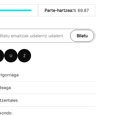
Parte-hartzea:
% 69.87
Bilatu
U
Z
rigorriaga
teaga
tzentales
xondo