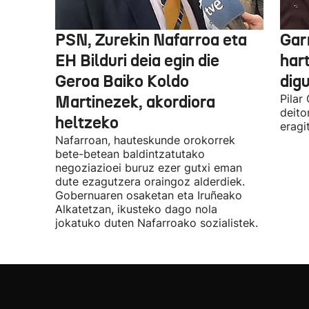
PSN, Zurekin Nafarroa eta
Garr
EH Bilduri deia egin die
hart
Geroa Baiko Koldo
digu
Martinezek, akordiora
Pilar
deito
heltzeko
eragi
Nafarroan, hauteskunde orokorrek
bete-betean baldintzatutako
negoziazioei buruz ezer gutxi eman
dute ezagutzera oraingoz alderdiek.
Gobernuaren osaketan eta Iruñeako
Alkatetzan, ikusteko dago nola
jokatuko duten Nafarroako sozialistek.