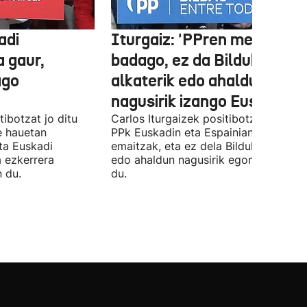
adi
Iturgaiz: 'PPren menpe
a gaur,
badago, ez da Bilduko
ago
alkaterik edo ahaldun
nagusirik izango Euskadin'
ibotzat jo ditu
Carlos Iturgaizek positibotzat jo ditu
 hauetan
PPk Euskadin eta Espainian lortutako
ta Euskadi
emaitzak, eta ez dela Bilduko alkateri
a ezkerrera
edo ahaldun nagusirik egongo ziurtat
 du.
du.