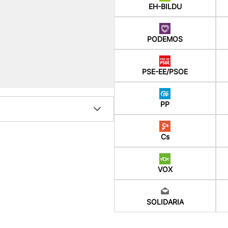
EH-BILDU
PODEMOS
PSE-EE/PSOE
PP
Cs
VOX
SOLIDARIA