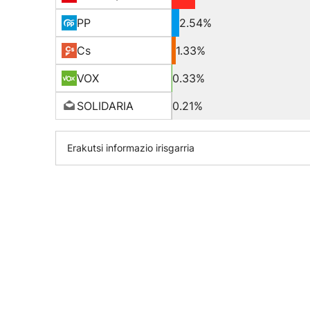
PP
2.54%
Cs
1.33%
VOX
0.33%
SOLIDARIA
0.21%
Erakutsi informazio irisgarria