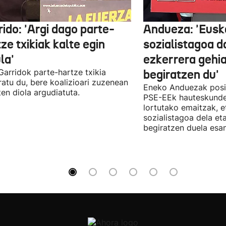
ido: 'Argi dago parte-
Andueza: 'Eusk
ze txikiak kalte egin
sozialistagoa d
la'
ezkerrera gehi
 Garridok parte-hartze txikia
begiratzen du'
ratu du, bere koalizioari zuzenean
Eneko Anduezak posit
ten diola argudiatuta.
PSE-EEk hauteskunde
lortutako emaitzak, e
sozialistagoa dela et
begiratzen duela esan