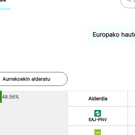
Europako haut
Aurrekoekin alderatu
48.56%
Alderdia
EAJ-PNV