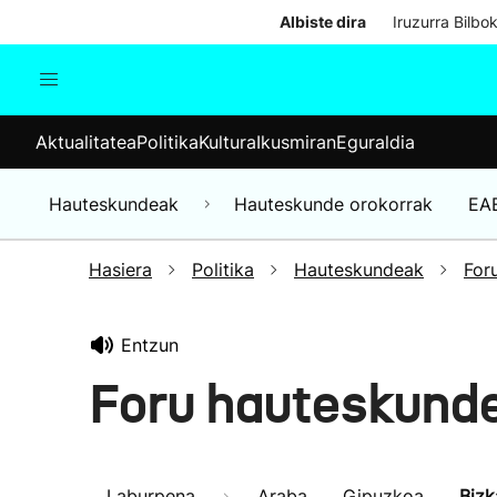
Albiste dira
Iruzurra Bilbo
Aktualitatea
Politika
Kul
Aktualitatea
Politika
Kultura
Ikusmiran
Eguraldia
Gizartea
Hauteskundeak
Ekonomia
Hauteskundeak
Hauteskunde orokorrak
EA
Munduko albisteak
Hasiera
Politika
Hauteskundeak
For
Entzun
Foru hauteskunde
Laburpena
Araba
Gipuzkoa
Bizk