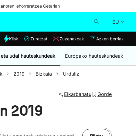
kanoren lehorreratzea Getarian
EU
dia
Klisk
Zuretzat
Zuzenekoak
Azken berriak
Klisk
 eta udal hauteskundeak
Europako hauteskundeak
Zuzenekoak
k
2019
Bizkaia
Urduliz
Zuretzat
Elkarbanatu
Gorde
Azken berriak
en 2019