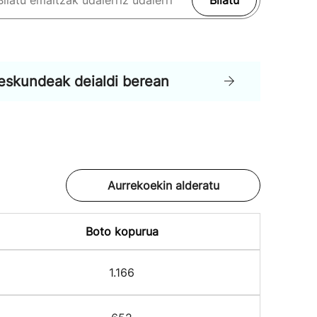
Bilatu
eskundeak deialdi berean
Aurrekoekin alderatu
Boto kopurua
1.166