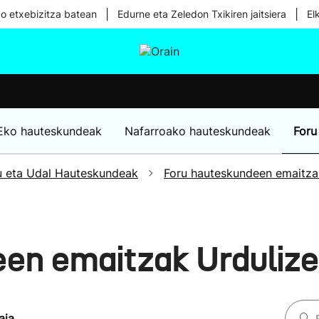
|
|
ko etxebizitza batean
Edurne eta Zeledon Txikiren jaitsiera
El
tura
Ikusmiran
Egural
Osasuna
Teknologia
Eko hauteskundeak
Nafarroako hauteskundeak
Foru
u eta Udal Hauteskundeak
Foru hauteskundeen emaitza
en emaitzak Urduliz
aia