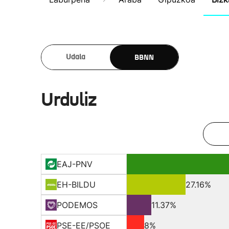
BBNN
Udala
Urduliz
EAJ-PNV
EH-BILDU
27.16%
PODEMOS
11.37%
PSE-EE/PSOE
8%