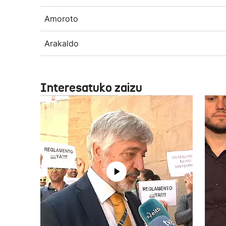
Amoroto
Arakaldo
Interesatuko zaizu