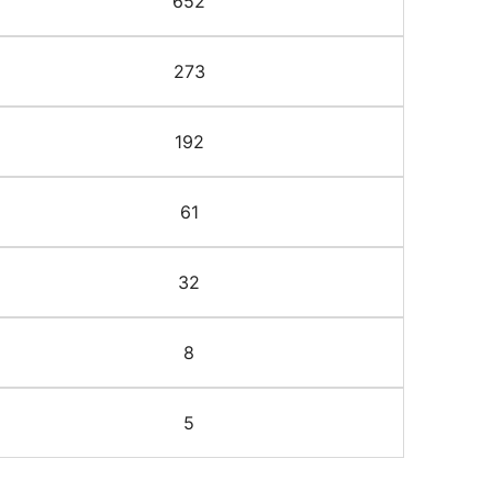
652
273
192
61
32
8
5