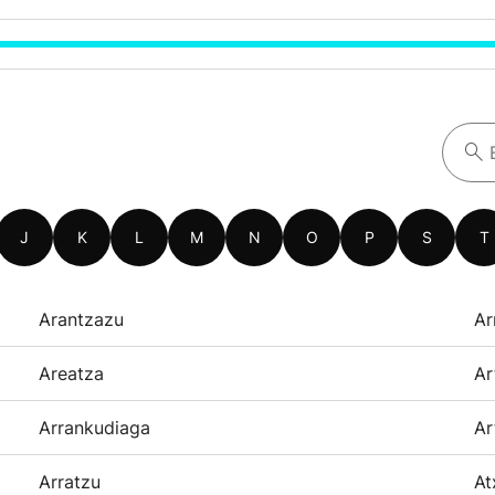
J
K
L
M
N
O
P
S
T
Arantzazu
Ar
Areatza
Ar
Arrankudiaga
Ar
Arratzu
At