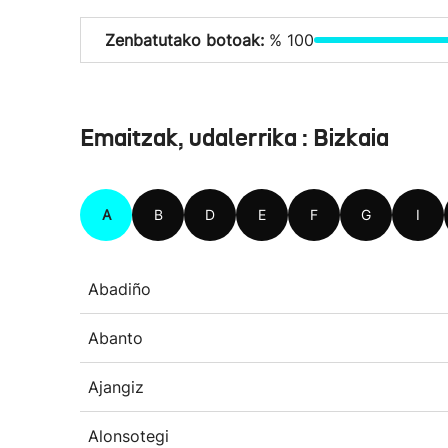
Zenbatutako botoak:
% 100
Emaitzak, udalerrika : Bizkaia
A
B
D
E
F
G
I
Abadiño
Abanto
Ajangiz
Alonsotegi