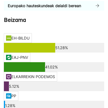
Europako hauteskundeak deialdi berean
Beizama
EH-BILDU
51.28%
EAJ-PNV
41.02%
ELKARREKIN PODEMOS
5.12%
PP
1.28%