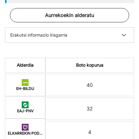
Aurrekoekin alderatu
Erakutsi informazio irisgarria
Alderdia
Boto kopurua
40
EH-BILDU
32
EAJ-PNV
4
ELKARREKIN PODEMOS