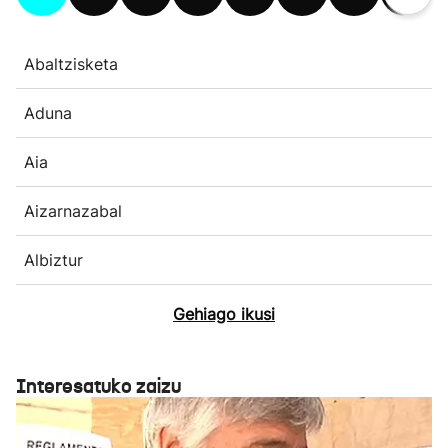
Abaltzisketa
Aduna
Aia
Aizarnazabal
Albiztur
Gehiago ikusi
Interesatuko zaizu