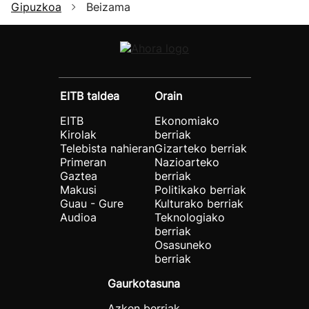
Gipuzkoa
Beizama
EITB taldea
Orain
EITB
Ekonomiako
Kirolak
berriak
Telebista nahieran
Gizarteko berriak
Primeran
Nazioarteko
Gaztea
berriak
Makusi
Politikako berriak
Guau - Gure
Kulturako berriak
Audioa
Teknologiako
berriak
Osasuneko
berriak
Gaurkotasuna
Azken berriak