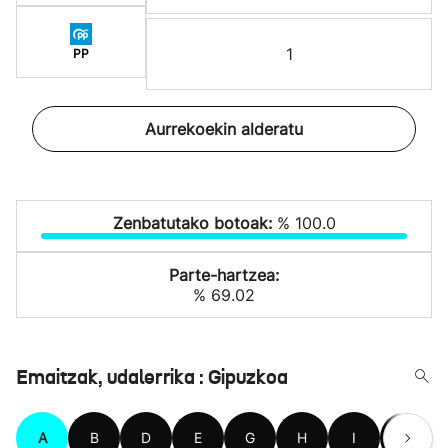
1
PP
Aurrekoekin alderatu
Zenbatutako botoak:
% 100.0
Parte-hartzea:
% 69.02
Emaitzak, udalerrika : Gipuzkoa
A
B
D
E
G
H
I
L