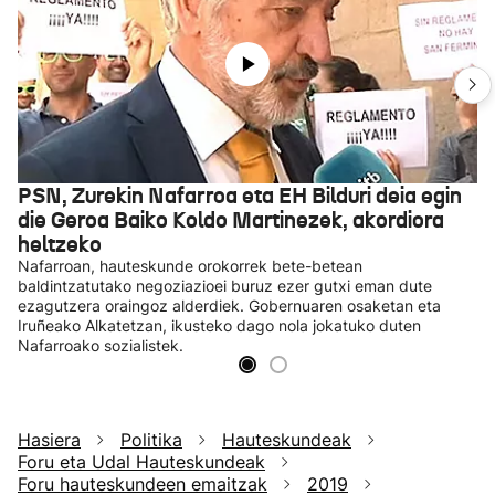
PSN, Zurekin Nafarroa eta EH Bilduri deia egin
die Geroa Baiko Koldo Martinezek, akordiora
heltzeko
Nafarroan, hauteskunde orokorrek bete-betean
baldintzatutako negoziazioei buruz ezer gutxi eman dute
ezagutzera oraingoz alderdiek. Gobernuaren osaketan eta
Iruñeako Alkatetzan, ikusteko dago nola jokatuko duten
Nafarroako sozialistek.
Hasiera
Politika
Hauteskundeak
Foru eta Udal Hauteskundeak
Foru hauteskundeen emaitzak
2019