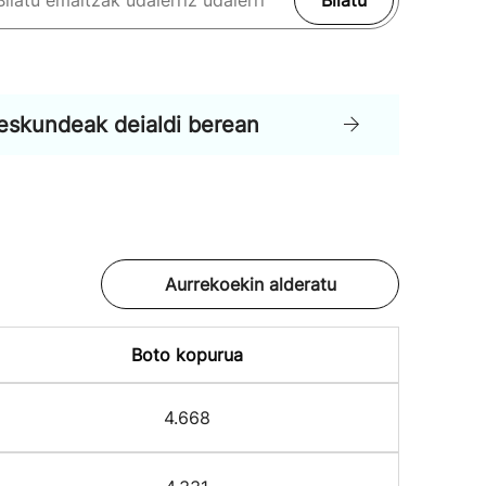
Bilatu
eskundeak deialdi berean
Aurrekoekin alderatu
Boto kopurua
4.668