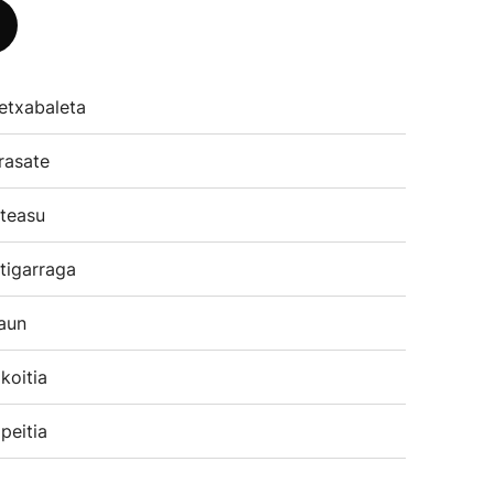
etxabaleta
rasate
teasu
tigarraga
aun
koitia
peitia