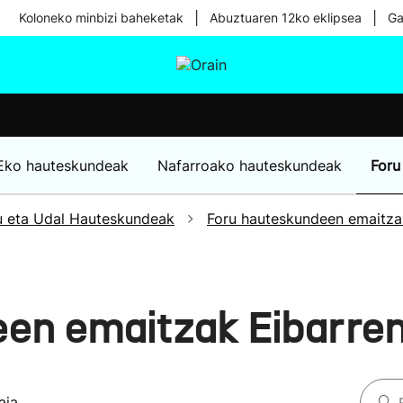
|
|
Koloneko minbizi baheketak
Abuztuaren 12ko eklipsea
Ga
tura
Ikusmiran
Egural
Osasuna
Teknologia
Eko hauteskundeak
Nafarroako hauteskundeak
Foru
u eta Udal Hauteskundeak
Foru hauteskundeen emaitza
en emaitzak Eibarre
aia