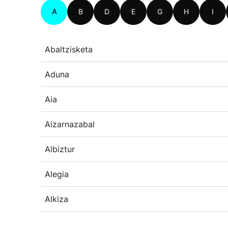
A
B
D
E
G
H
I
Abaltzisketa
Aduna
Aia
Aizarnazabal
Albiztur
Alegia
Alkiza