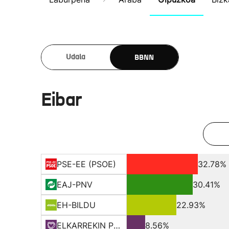
BBNN
Udala
Eibar
PSE-EE (PSOE)
32.78%
EAJ-PNV
30.41%
EH-BILDU
22.93%
ELKARREKIN PODEMOS
8.56%