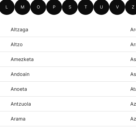
L
M
O
P
S
T
U
V
Z
Altzaga
Ar
Altzo
Ar
Amezketa
As
Andoain
As
Anoeta
At
Antzuola
Az
Arama
Az