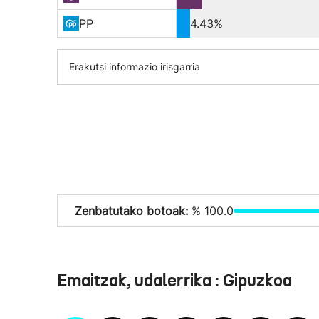
PP
4.43%
Erakutsi informazio irisgarria
Zenbatutako botoak:
% 100.0
Emaitzak, udalerrika : Gipuzkoa