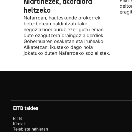
Martinezek, akordiora
Pilar
deito
heltzeko
eragi
Nafarroan, hauteskunde orokorrek
bete-betean baldintzatutako
negoziazioei buruz ezer gutxi eman
dute ezagutzera oraingoz alderdiek.
Gobernuaren osaketan eta Iruñeako
Alkatetzan, ikusteko dago nola
jokatuko duten Nafarroako sozialistek.
EITB taldea
EITB
Kirolak
Telebista nahieran