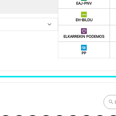
EAJ-PNV
EH-BILDU
ELKARREKIN PODEMOS
PP