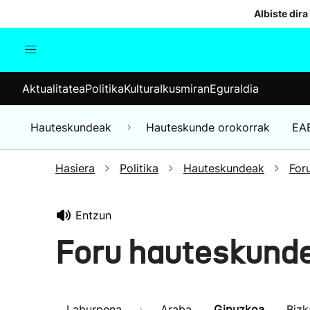
Albiste dira
Aktualitatea
Politika
Kul
Aktualitatea
Politika
Kultura
Ikusmiran
Eguraldia
Gizartea
Hauteskundeak
Ekonomia
Hauteskundeak
Hauteskunde orokorrak
EA
Munduko albisteak
Hasiera
Politika
Hauteskundeak
For
Entzun
Foru hauteskunde
Laburpena
Araba
Gipuzkoa
Bizk