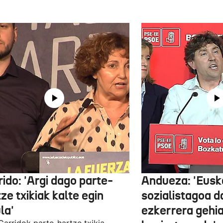
ido: 'Argi dago parte-
Andueza: 'Eusk
ze txikiak kalte egin
sozialistagoa d
la'
ezkerrera gehi