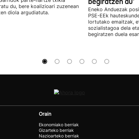
 Garridok parte-hartze txikia
begiratzen du'
ratu du, bere koalizioari zuzenean
Eneko Anduezak posit
ten diola argudiatuta.
PSE-EEk hauteskunde
lortutako emaitzak, e
sozialistagoa dela et
begiratzen duela esan
Orain
Ekonomiako berriak
Gizarteko berriak
Nazioarteko berriak