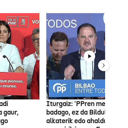
adi
Iturgaiz: 'PPren menpe
a gaur,
badago, ez da Bilduko
ago
alkaterik edo ahaldun