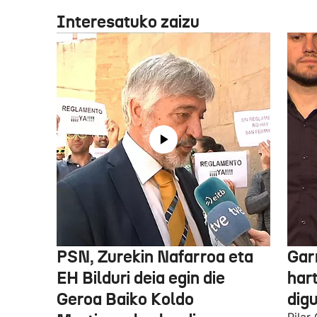
Interesatuko zaizu
PSN, Zurekin Nafarroa eta
Garr
EH Bilduri deia egin die
hart
Geroa Baiko Koldo
digu