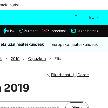
steizko jaiak
EU
dia
Klisk
Zuretzat
Zuzenekoak
Azken berriak
Klisk
 eta udal hauteskundeak
Europako hauteskundeak
Zuzenekoak
k
2019
Gipuzkoa
Eibar
Zuretzat
Elkarbanatu
Gorde
Azken berriak
n 2019