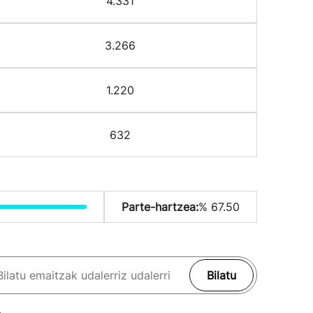
4.331
3.266
1.220
632
Parte-hartzea:
% 67.50
Bilatu