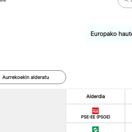
Europako haut
Aurrekoekin alderatu
Alderdia
PSE-EE (PSOE)