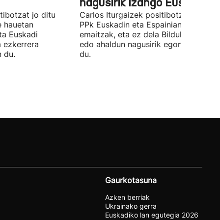
nagusirik izango Euskadin'
ibotzat jo ditu
Carlos Iturgaizek positibotzat jo ditu
 hauetan
PPk Euskadin eta Espainian lortutako
ta Euskadi
emaitzak, eta ez dela Bilduko alkateri
a ezkerrera
edo ahaldun nagusirik egongo ziurtat
 du.
du.
Gaurkotasuna
Azken berriak
Ukrainako gerra
Euskadiko lan egutegia 2026