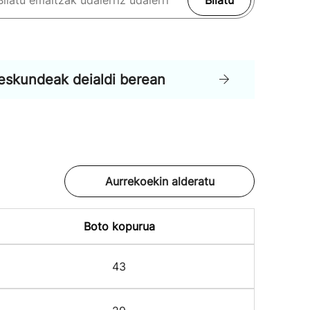
Bilatu
eskundeak deialdi berean
Aurrekoekin alderatu
Boto kopurua
43