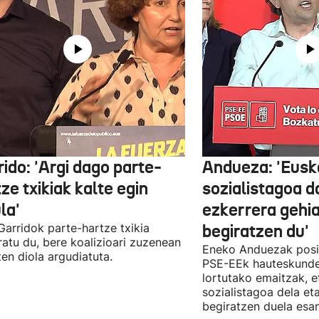
ido: 'Argi dago parte-
Andueza: 'Eusk
ze txikiak kalte egin
sozialistagoa d
la'
ezkerrera gehi
 Garridok parte-hartze txikia
begiratzen du'
ratu du, bere koalizioari zuzenean
Eneko Anduezak posit
ten diola argudiatuta.
PSE-EEk hauteskunde
lortutako emaitzak, e
sozialistagoa dela et
begiratzen duela esan