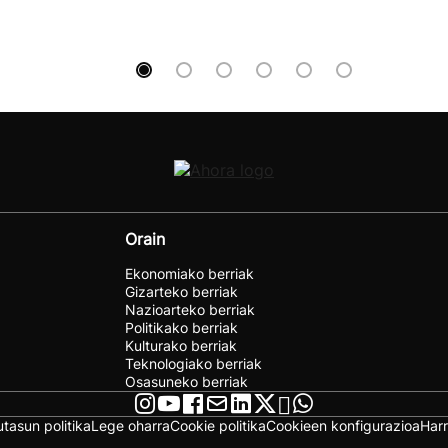
Orain
Ekonomiako berriak
Gizarteko berriak
Nazioarteko berriak
Politikako berriak
Kulturako berriak
Teknologiako berriak
Osasuneko berriak
utasun politika
Lege oharra
Cookie politika
Cookieen konfigurazioa
Har