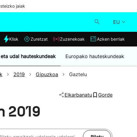
steizko jaiak
EU
dia
Klisk
Zuretzat
Zuzenekoak
Azken berriak
Klisk
 eta udal hauteskundeak
Europako hauteskundeak
Zuzenekoak
k
2019
Gipuzkoa
Gaztelu
Zuretzat
Elkarbanatu
Gorde
Azken berriak
n 2019