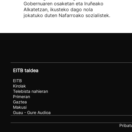
Gobernuaren osaketan eta Iruñeako
Alkatetzan, ikusteko dago nola
jokatuko duten Nafarroako sozialistek.
EITB taldea
EITB
Kirolak
Telebista nahieran
Primeran
Gaztea
Makusi
Guau - Gure Audioa
Pribat