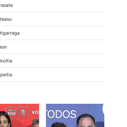
rasate
teasu
tigarraga
aun
koitia
peitia