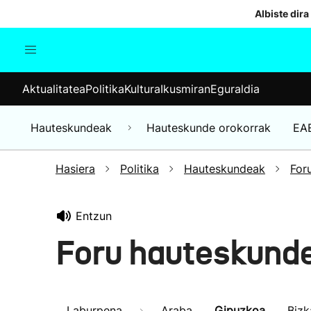
Albiste dira
Aktualitatea
Politika
Kul
Aktualitatea
Politika
Kultura
Ikusmiran
Eguraldia
Gizartea
Hauteskundeak
Ekonomia
Hauteskundeak
Hauteskunde orokorrak
EA
Munduko albisteak
Hasiera
Politika
Hauteskundeak
For
Entzun
Foru hauteskund
Laburpena
Araba
Gipuzkoa
Bizk