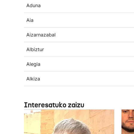
Aduna
Aia
Aizarnazabal
Albiztur
Alegia
Alkiza
Interesatuko zaizu