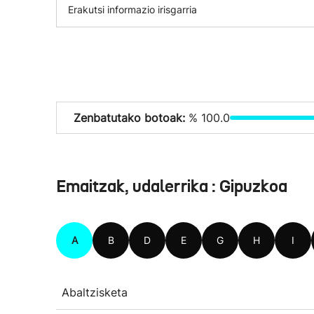
Erakutsi informazio irisgarria
Zenbatutako botoak:
% 100.0
Emaitzak, udalerrika : Gipuzkoa
A
B
D
E
G
H
I
Abaltzisketa