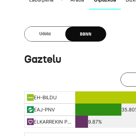
BBNN
Udala
Gaztelu
EH-BILDU
EAJ-PNV
35.80
ELKARREKIN PODEMOS
9.87%