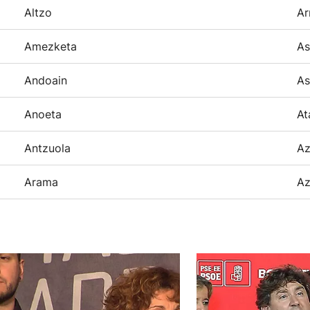
Altzo
Ar
Amezketa
As
Andoain
As
Anoeta
At
Antzuola
Az
Arama
Az