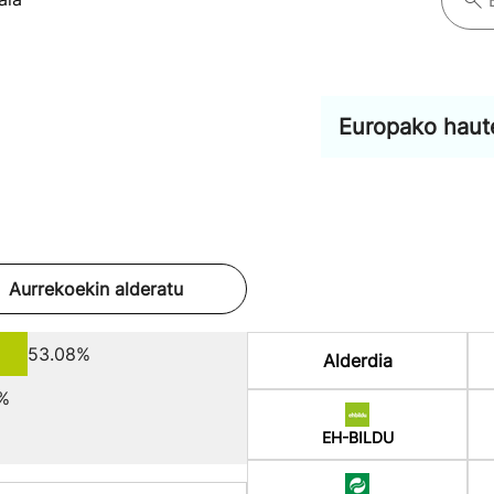
Europako haut
Aurrekoekin alderatu
53.08%
Alderdia
%
EH-BILDU