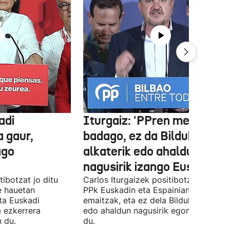
adi
Iturgaiz: 'PPren menpe
a gaur,
badago, ez da Bilduko
ago
alkaterik edo ahaldun
nagusirik izango Euskadin'
ibotzat jo ditu
Carlos Iturgaizek positibotzat jo ditu
 hauetan
PPk Euskadin eta Espainian lortutako
ta Euskadi
emaitzak, eta ez dela Bilduko alkateri
a ezkerrera
edo ahaldun nagusirik egongo ziurtat
 du.
du.