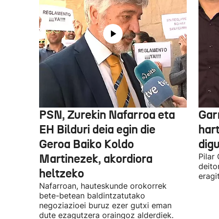
PSN, Zurekin Nafarroa eta
Garr
EH Bilduri deia egin die
hart
Geroa Baiko Koldo
digu
Martinezek, akordiora
Pilar
deito
heltzeko
eragi
Nafarroan, hauteskunde orokorrek
bete-betean baldintzatutako
negoziazioei buruz ezer gutxi eman
dute ezagutzera oraingoz alderdiek.