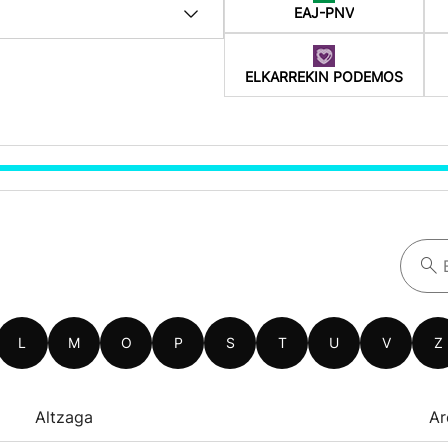
EAJ-PNV
ELKARREKIN PODEMOS
L
M
O
P
S
T
U
V
Z
Altzaga
Ar