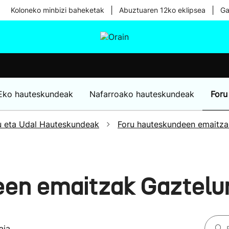
|
|
Koloneko minbizi baheketak
Abuztuaren 12ko eklipsea
Ga
tura
Ikusmiran
Egural
Osasuna
Teknologia
Eko hauteskundeak
Nafarroako hauteskundeak
Foru
u eta Udal Hauteskundeak
Foru hauteskundeen emaitza
een emaitzak Gaztelu
aia