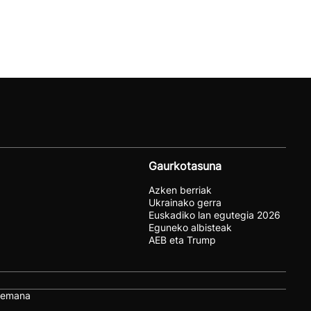
Gaurkotasuna
Azken berriak
Ukrainako gerra
Euskadiko lan egutegia 2026
Eguneko albisteak
AEB eta Trump
remana