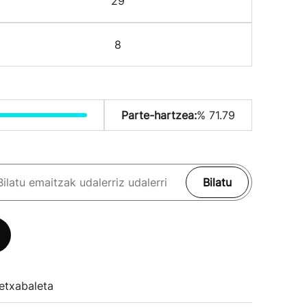
29
8
Parte-hartzea:
% 71.79
Bilatu
etxabaleta