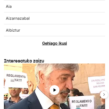
Aia
Aizarnazabal
Albiztur
Gehiago ikusi
Interesatuko zaizu