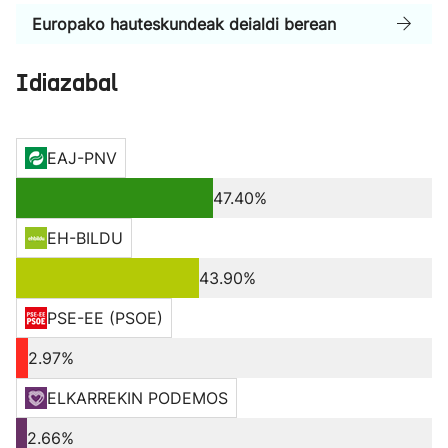
Europako hauteskundeak deialdi berean
Idiazabal
EAJ-PNV
47.40%
EH-BILDU
43.90%
PSE-EE (PSOE)
2.97%
ELKARREKIN PODEMOS
2.66%