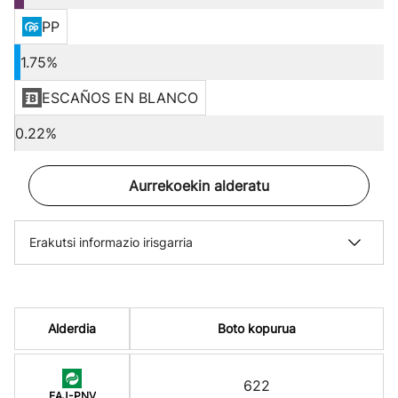
PP
1.75%
ESCAÑOS EN BLANCO
0.22%
Aurrekoekin alderatu
Erakutsi informazio irisgarria
Alderdia
Boto kopurua
622
EAJ-PNV