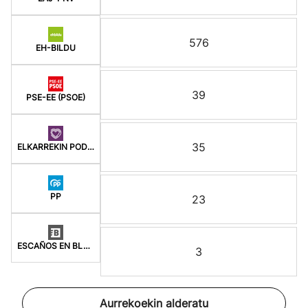
576
EH-BILDU
39
PSE-EE (PSOE)
35
ELKARREKIN PODEMOS
PP
23
ESCAÑOS EN BLANCO
3
Aurrekoekin alderatu