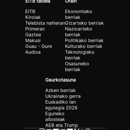
EITB taldea
Orain
EITB
Ekonomiako
Kirolak
berriak
Telebista nahieran
Gizarteko berriak
Primeran
Nazioarteko
Gaztea
berriak
Makusi
Politikako berriak
Guau - Gure
Kulturako berriak
Audioa
Teknologiako
berriak
Osasuneko
berriak
Gaurkotasuna
Azken berriak
Ukrainako gerra
Euskadiko lan
egutegia 2026
Eguneko
albisteak
AEB eta Trump