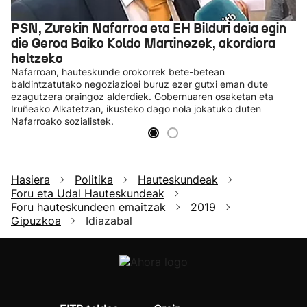
PSN, Zurekin Nafarroa eta EH Bilduri deia egin
die Geroa Baiko Koldo Martinezek, akordiora
heltzeko
Nafarroan, hauteskunde orokorrek bete-betean
baldintzatutako negoziazioei buruz ezer gutxi eman dute
ezagutzera oraingoz alderdiek. Gobernuaren osaketan eta
Iruñeako Alkatetzan, ikusteko dago nola jokatuko duten
Nafarroako sozialistek.
Hasiera
Politika
Hauteskundeak
Foru eta Udal Hauteskundeak
Foru hauteskundeen emaitzak
2019
Gipuzkoa
Idiazabal