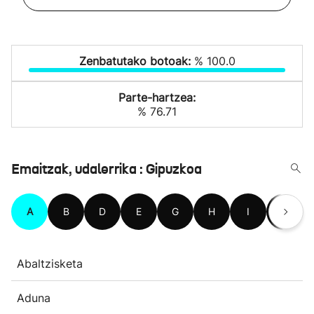
Zenbatutako botoak:
% 100.0
Parte-hartzea:
% 76.71
Emaitzak, udalerrika : Gipuzkoa
A
B
D
E
G
H
I
L
Abaltzisketa
Aduna