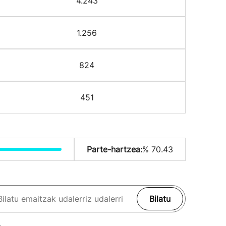
4.243
1.256
824
451
Parte-hartzea:
% 70.43
Bilatu