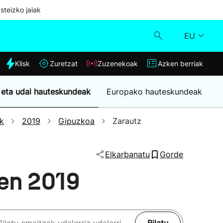
steizko jaiak
EU
dia
Klisk
Zuretzat
Zuzenekoak
Azken berriak
Klisk
 eta udal hauteskundeak
Europako hauteskundeak
Zuzenekoak
k
2019
Gipuzkoa
Zarautz
Zuretzat
Elkarbanatu
Gorde
Azken berriak
en 2019