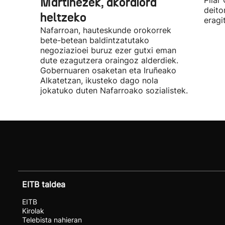
Martinezek, akordiora
Pilar
deito
heltzeko
eragi
Nafarroan, hauteskunde orokorrek
bete-betean baldintzatutako
negoziazioei buruz ezer gutxi eman
dute ezagutzera oraingoz alderdiek.
Gobernuaren osaketan eta Iruñeako
Alkatetzan, ikusteko dago nola
jokatuko duten Nafarroako sozialistek.
EITB taldea
EITB
Kirolak
Telebista nahieran