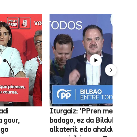
adi
Iturgaiz: 'PPren menpe
a gaur,
badago, ez da Bilduko
ago
alkaterik edo ahaldun