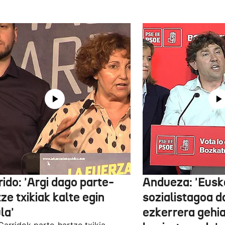
ido: 'Argi dago parte-
Andueza: 'Eusk
ze txikiak kalte egin
sozialistagoa d
la'
ezkerrera gehi