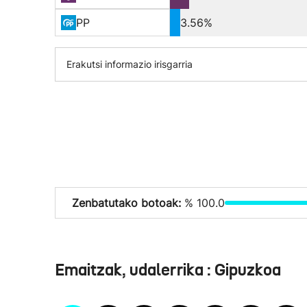
PP
3.56%
Erakutsi informazio irisgarria
Zenbatutako botoak:
% 100.0
Emaitzak, udalerrika : Gipuzkoa