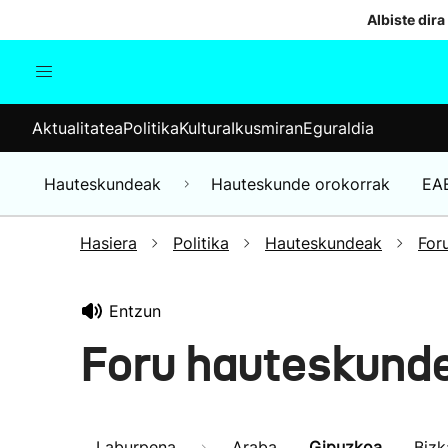
Albiste dira
Aktualitatea
Politika
Kul
Aktualitatea
Politika
Kultura
Ikusmiran
Eguraldia
Gizartea
Hauteskundeak
Ekonomia
Hauteskundeak
Hauteskunde orokorrak
EA
Munduko albisteak
Hasiera
Politika
Hauteskundeak
For
Entzun
Foru hauteskund
Laburpena
Araba
Gipuzkoa
Bizk