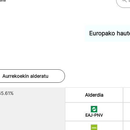
Europako haut
Aurrekoekin alderatu
45.61%
Alderdia
EAJ-PNV