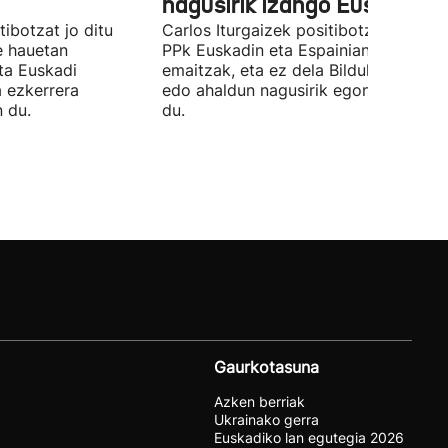
nagusirik izango Euskadin'
ibotzat jo ditu
Carlos Iturgaizek positibotzat jo ditu
 hauetan
PPk Euskadin eta Espainian lortutako
ta Euskadi
emaitzak, eta ez dela Bilduko alkateri
a ezkerrera
edo ahaldun nagusirik egongo ziurtat
 du.
du.
Gaurkotasuna
Azken berriak
Ukrainako gerra
Euskadiko lan egutegia 2026