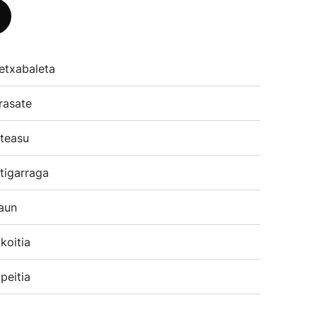
etxabaleta
rasate
teasu
tigarraga
aun
koitia
peitia