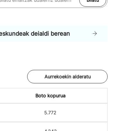
Bilatu
eskundeak deialdi berean
Aurrekoekin alderatu
Boto kopurua
5.772