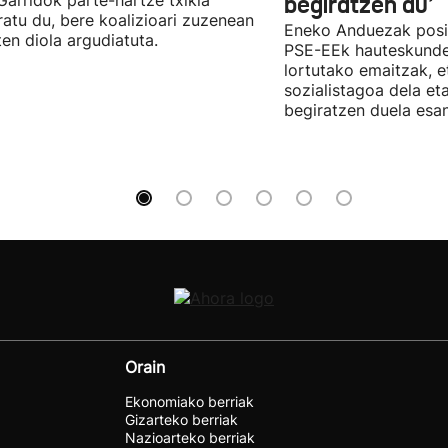
 Garridok parte-hartze txikia
begiratzen du'
ratu du, bere koalizioari zuzenean
Eneko Anduezak posit
ten diola argudiatuta.
PSE-EEk hauteskunde
lortutako emaitzak, e
sozialistagoa dela et
begiratzen duela esan
Orain
Ekonomiako berriak
Gizarteko berriak
Nazioarteko berriak