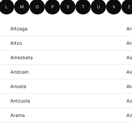
L
M
O
P
S
T
U
V
Z
Altzaga
Ar
Altzo
Ar
Amezketa
As
Andoain
As
Anoeta
At
Antzuola
Az
Arama
Az