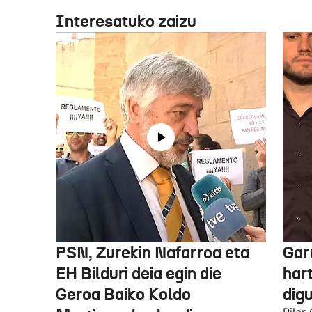
Interesatuko zaizu
PSN, Zurekin Nafarroa eta
Garr
EH Bilduri deia egin die
hart
Geroa Baiko Koldo
digu