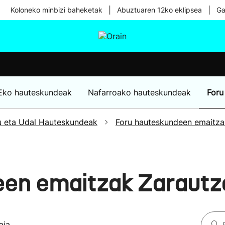
|
|
Koloneko minbizi baheketak
Abuztuaren 12ko eklipsea
Ga
tura
Ikusmiran
Egural
Osasuna
Teknologia
Eko hauteskundeak
Nafarroako hauteskundeak
Foru
u eta Udal Hauteskundeak
Foru hauteskundeen emaitza
een emaitzak Zarautz
aia