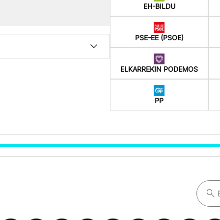
EH-BILDU
PSE-EE (PSOE)
ELKARREKIN PODEMOS
PP