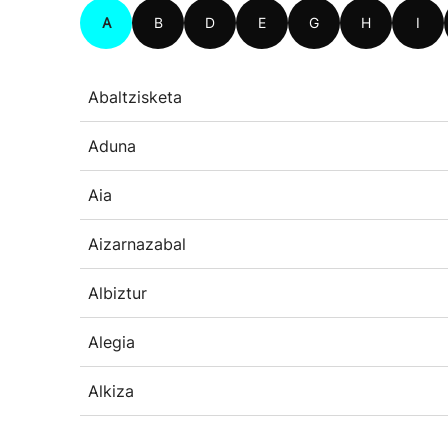
A
B
D
E
G
H
I
Abaltzisketa
Aduna
Aia
Aizarnazabal
Albiztur
Alegia
Alkiza