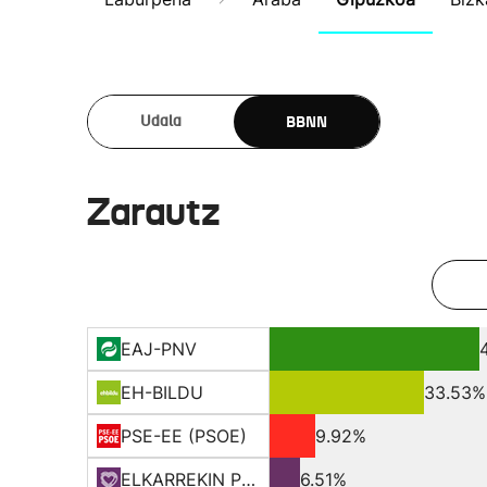
BBNN
Udala
Zarautz
EAJ-PNV
EH-BILDU
33.53%
PSE-EE (PSOE)
9.92%
ELKARREKIN PODEMOS
6.51%