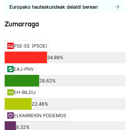
Europako hauteskundeak deialdi berean
Zumarraga
PSE-EE (PSOE)
34.98%
EAJ-PNV
28.62%
EH-BILDU
22.46%
ELKARREKIN PODEMOS
9.32%