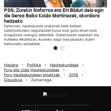
PSN, Zurekin Nafarroa eta EH Bilduri deia egin
die Geroa Baiko Koldo Martinezek, akordiora
heltzeko
Nafarroan, hauteskunde orokorrek bete-betean
baldintzatutako negoziazioei buruz ezer gutxi eman dute
ezagutzera oraingoz alderdiek. Gobernuaren osaketan eta
Iruñeako Alkatetzan, ikusteko dago nola jokatuko duten
Nafarroako sozialistek.
Hasiera
Politika
Hauteskundeak
Foru eta Udal Hauteskundeak
Foru hauteskundeen emaitzak
2019
Gipuzkoa
Zumarraga