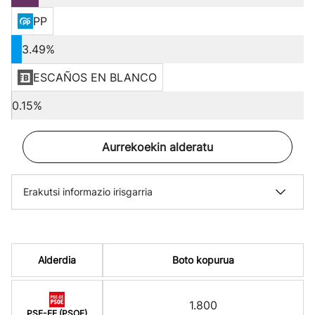
PP
3.49%
ESCAÑOS EN BLANCO
0.15%
Aurrekoekin alderatu
Erakutsi informazio irisgarria
Alderdia
Boto kopurua
1.800
PSE-EE (PSOE)