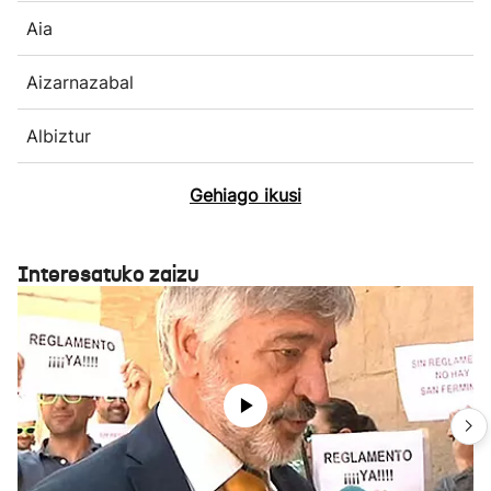
Aia
Aizarnazabal
Albiztur
Gehiago ikusi
Interesatuko zaizu