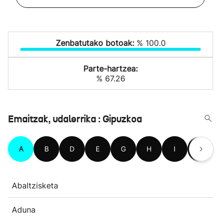
Zenbatutako botoak:
% 100.0
Parte-hartzea:
% 67.26
Emaitzak, udalerrika : Gipuzkoa
A
B
D
E
G
H
I
L
Abaltzisketa
Aduna