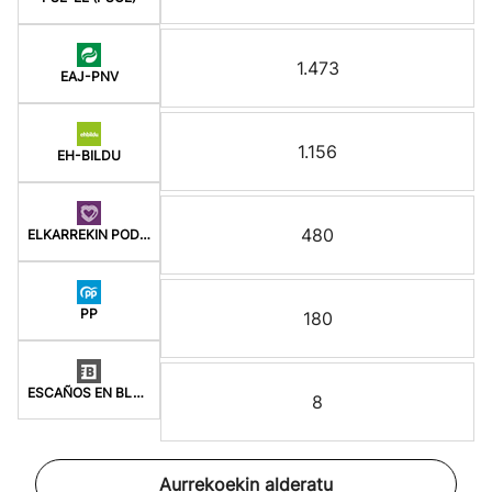
1.473
EAJ-PNV
1.156
EH-BILDU
480
ELKARREKIN PODEMOS
PP
180
ESCAÑOS EN BLANCO
8
Aurrekoekin alderatu