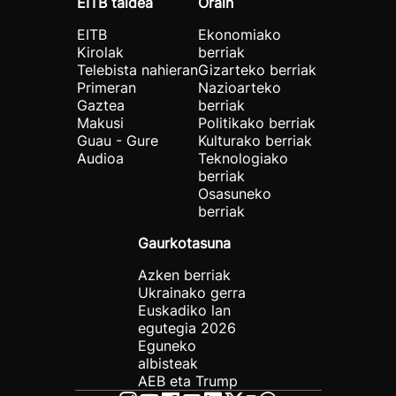
EITB taldea
Orain
EITB
Ekonomiako
Kirolak
berriak
Telebista nahieran
Gizarteko berriak
Primeran
Nazioarteko
Gaztea
berriak
Makusi
Politikako berriak
Guau - Gure
Kulturako berriak
Audioa
Teknologiako
berriak
Osasuneko
berriak
Gaurkotasuna
Azken berriak
Ukrainako gerra
Euskadiko lan
egutegia 2026
Eguneko
albisteak
AEB eta Trump