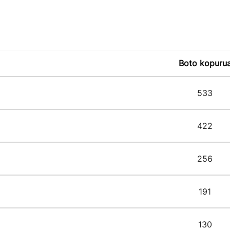
Boto kopuru
533
422
256
191
130