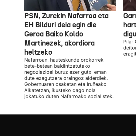
PSN, Zurekin Nafarroa eta
Garr
EH Bilduri deia egin die
hart
Geroa Baiko Koldo
digu
Martinezek, akordiora
Pilar
deito
heltzeko
eragi
Nafarroan, hauteskunde orokorrek
bete-betean baldintzatutako
negoziazioei buruz ezer gutxi eman
dute ezagutzera oraingoz alderdiek.
Gobernuaren osaketan eta Iruñeako
Alkatetzan, ikusteko dago nola
jokatuko duten Nafarroako sozialistek.