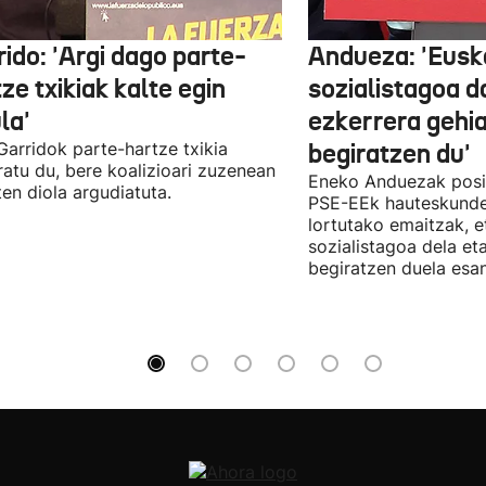
ido: 'Argi dago parte-
Andueza: 'Eusk
ze txikiak kalte egin
sozialistagoa d
la'
ezkerrera gehi
 Garridok parte-hartze txikia
begiratzen du'
ratu du, bere koalizioari zuzenean
Eneko Anduezak posit
ten diola argudiatuta.
PSE-EEk hauteskunde
lortutako emaitzak, e
sozialistagoa dela et
begiratzen duela esan