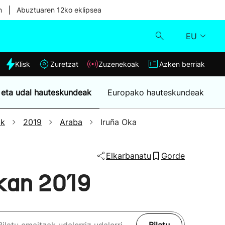
|
n
Abuztuaren 12ko eklipsea
EU
dia
Klisk
Zuretzat
Zuzenekoak
Azken berriak
Klisk
 eta udal hauteskundeak
Europako hauteskundeak
Zuzenekoak
ak
2019
Araba
Iruña Oka
Zuretzat
Elkarbanatu
Gorde
Azken berriak
kan 2019