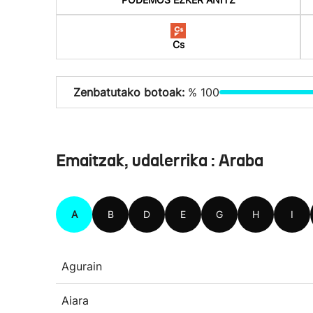
Cs
Zenbatutako botoak:
% 100
Emaitzak, udalerrika : Araba
A
B
D
E
G
H
I
Agurain
Aiara