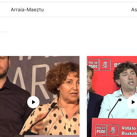
Arraia-Maeztu
As