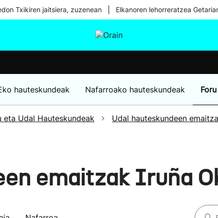
|
don Txikiren jaitsiera, zuzenean
Elkanoren lehorreratzea Getaria
tura
Ikusmiran
Egural
Osasuna
Teknologia
Eko hauteskundeak
Nafarroako hauteskundeak
Foru
u eta Udal Hauteskundeak
Udal hauteskundeen emaitz
een emaitzak Iruña O
aia
Nafarroa