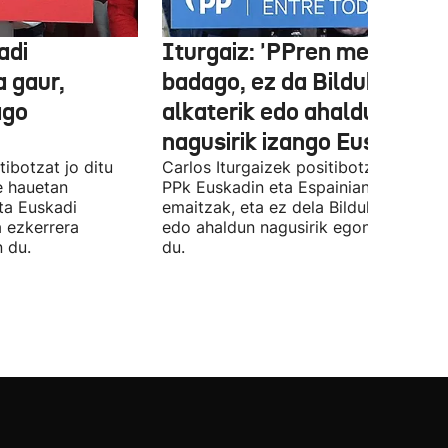
adi
Iturgaiz: 'PPren menpe
a gaur,
badago, ez da Bilduko
ago
alkaterik edo ahaldun
nagusirik izango Euskadin'
ibotzat jo ditu
Carlos Iturgaizek positibotzat jo ditu
 hauetan
PPk Euskadin eta Espainian lortutako
ta Euskadi
emaitzak, eta ez dela Bilduko alkateri
a ezkerrera
edo ahaldun nagusirik egongo ziurtat
 du.
du.