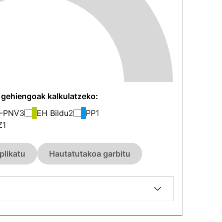
n gehiengoak kalkulatzeko:
-PNV
3
EH Bildu
2
PP
1
Z
1
plikatu
Hautatutakoa garbitu