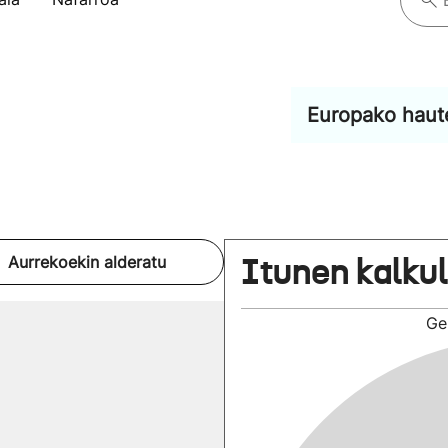
Europako haut
Itunen kalku
Aurrekoekin alderatu
Ge