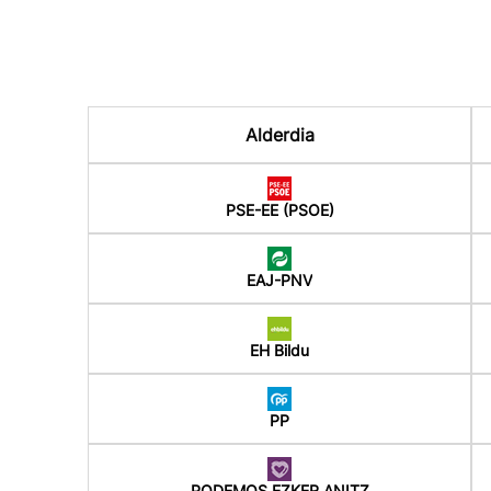
Alderdia
PSE-EE (PSOE)
EAJ-PNV
EH Bildu
PP
PODEMOS EZKER ANITZ