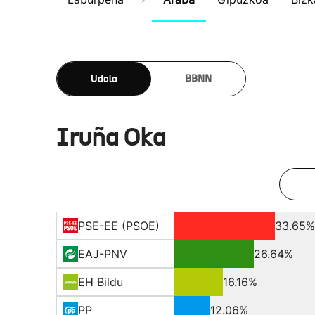
Udala
BBNN
Iruña Oka
PSE-EE (PSOE)
33.65%
EAJ-PNV
26.64%
EH Bildu
16.16%
PP
12.06%