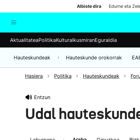
Albiste dira
Edurne eta Zele
Aktualitatea
Politika
Kul
Aktualitatea
Politika
Kultura
Ikusmiran
Eguraldia
Gizartea
Hauteskundeak
Ekonomia
Hauteskundeak
Hauteskunde orokorrak
EA
Munduko albisteak
Hasiera
Politika
Hauteskundeak
For
Entzun
Udal hauteskund
Laburpena
Araba
Gipuzkoa
Bizk