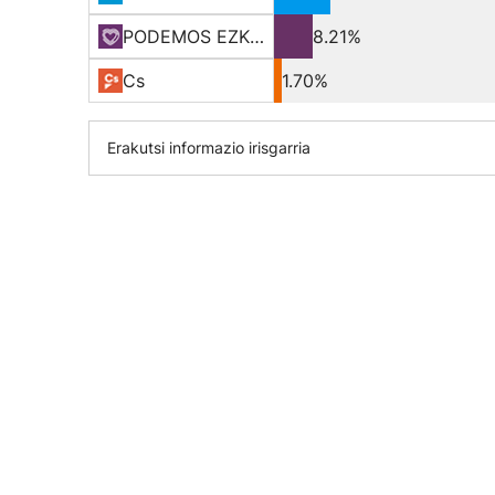
PODEMOS EZKER ANITZ
8.21%
Cs
1.70%
Erakutsi informazio irisgarria