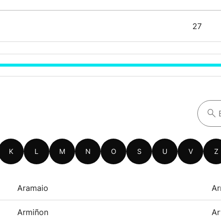
27
K
L
M
N
O
S
U
V
Z
Aramaio
Ar
Armiñon
Ar