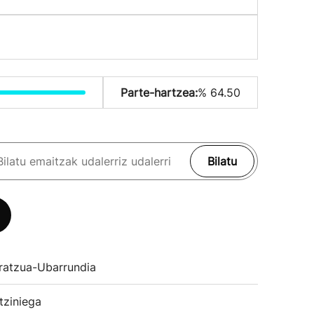
Parte-hartzea:
% 64.50
Bilatu
ratzua-Ubarrundia
tziniega