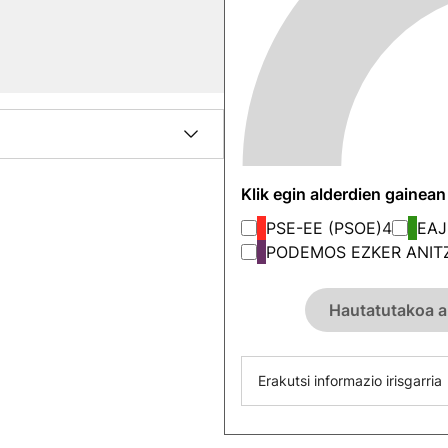
Klik egin alderdien gainea
PSE-EE (PSOE)
4
EAJ
PODEMOS EZKER ANIT
Hautatutakoa a
Erakutsi informazio irisgarria