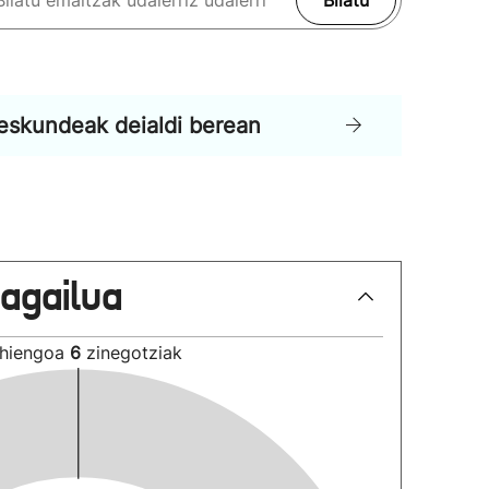
Bilatu
eskundeak deialdi berean
lagailua
hiengoa
6
zinegotziak