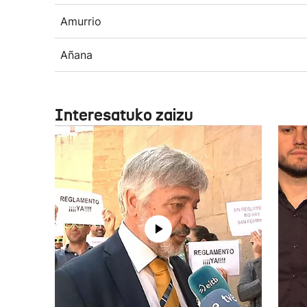
Amurrio
Añana
Interesatuko zaizu