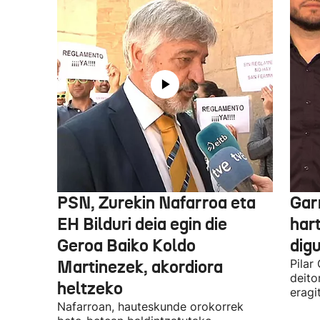
PSN, Zurekin Nafarroa eta
Garr
EH Bilduri deia egin die
hart
Geroa Baiko Koldo
digu
Martinezek, akordiora
Pilar
deito
heltzeko
eragi
Nafarroan, hauteskunde orokorrek