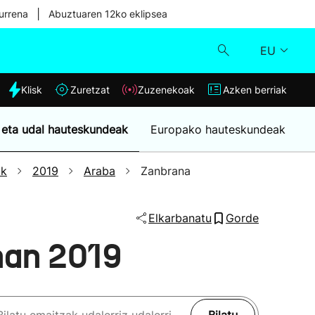
|
urrena
Abuztuaren 12ko eklipsea
EU
dia
Klisk
Zuretzat
Zuzenekoak
Azken berriak
Klisk
 eta udal hauteskundeak
Europako hauteskundeak
Zuzenekoak
ak
2019
Araba
Zanbrana
Zuretzat
Elkarbanatu
Gorde
Azken berriak
nan 2019