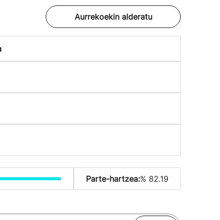
Aurrekoekin alderatu
a
Parte-hartzea:
% 82.19