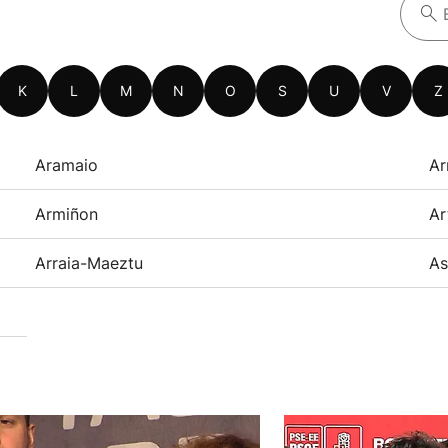
K
L
M
N
O
S
U
V
Z
Aramaio
Ar
Armiñon
Ar
Arraia-Maeztu
As