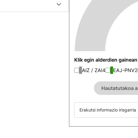
Klik egin alderdien gainea
AIZ / ZAI
4
EAJ-PNV
2
Hautatutakoa a
Erakutsi informazio irisgarria