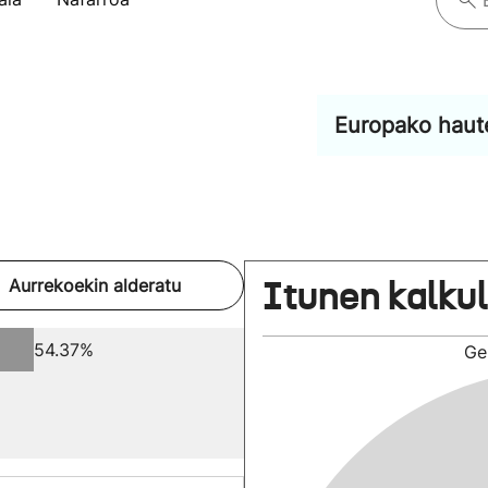
Europako haut
Itunen kalku
Aurrekoekin alderatu
54.37%
Ge