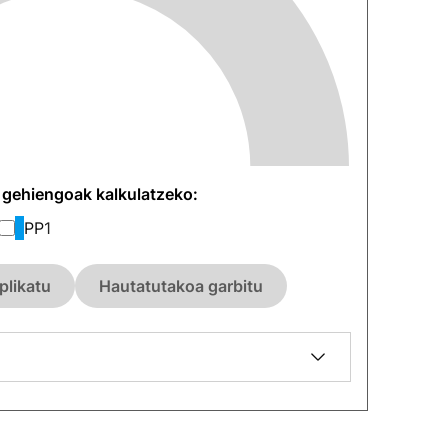
n gehiengoak kalkulatzeko:
PP
1
plikatu
Hautatutakoa garbitu