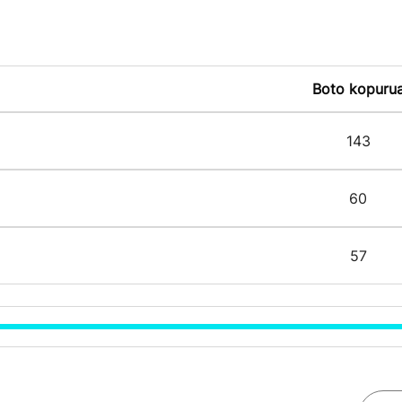
Boto kopuru
143
60
57