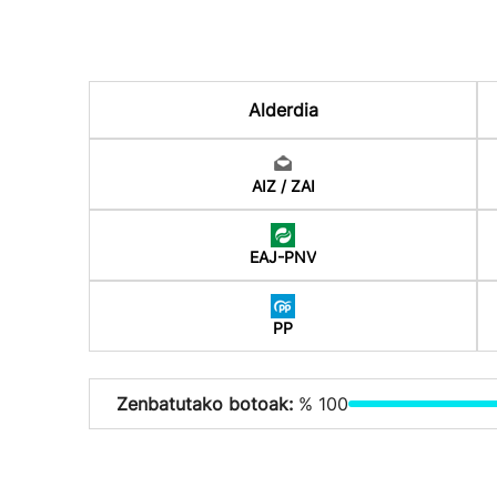
Alderdia
AIZ / ZAI
EAJ-PNV
PP
Zenbatutako botoak:
% 100