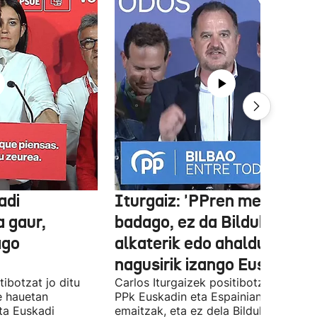
adi
Iturgaiz: 'PPren menpe
a gaur,
badago, ez da Bilduko
ago
alkaterik edo ahaldun
nagusirik izango Euskadin'
ibotzat jo ditu
Carlos Iturgaizek positibotzat jo ditu
 hauetan
PPk Euskadin eta Espainian lortutako
ta Euskadi
emaitzak, eta ez dela Bilduko alkateri