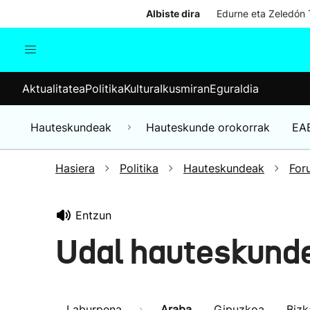
Albiste dira
Edurne eta Zeledón T
Aktualitatea
Politika
Kul
Aktualitatea
Politika
Kultura
Ikusmiran
Eguraldia
Gizartea
Hauteskundeak
Ekonomia
Hauteskundeak
Hauteskunde orokorrak
EA
Munduko albisteak
Hasiera
Politika
Hauteskundeak
For
Entzun
Udal hauteskund
Laburpena
Araba
Gipuzkoa
Bizk