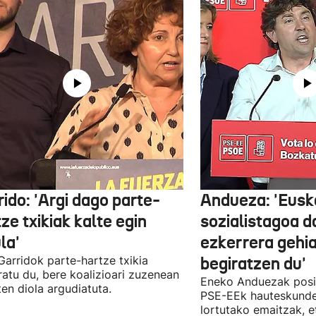
ido: 'Argi dago parte-
Andueza: 'Eusk
ze txikiak kalte egin
sozialistagoa d
la'
ezkerrera gehi
 Garridok parte-hartze txikia
begiratzen du'
ratu du, bere koalizioari zuzenean
Eneko Anduezak posit
ten diola argudiatuta.
PSE-EEk hauteskunde
lortutako emaitzak, e