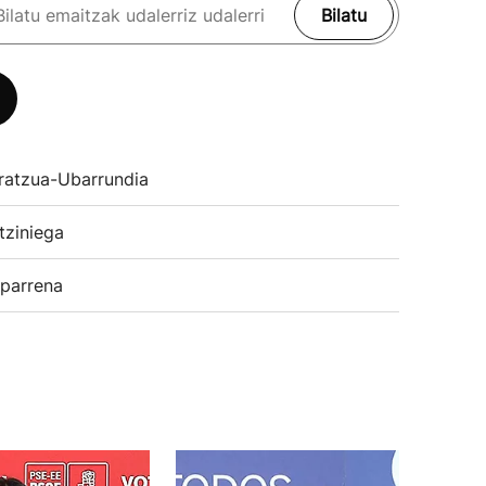
Bilatu
ratzua-Ubarrundia
tziniega
parrena