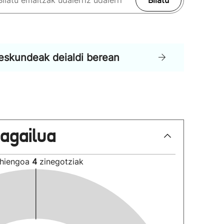
Bilatu
eskundeak deialdi berean
lagailua
hiengoa
4
zinegotziak