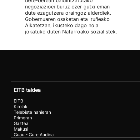
bete-betean baldintzatutako
negoziazioei buruz ezer gutxi eman
dute ezagutzera oraingoz alderdiek.
Gobernuaren osaketan eta Iruñeako
Alkatetzan, ikusteko dago nola
jokatuko duten Nafarroako sozialistek.
EITB taldea
EITB
Kirolak
Telebista nahieran
Primeran
Gaztea
Makusi
Guau - Gure Audioa