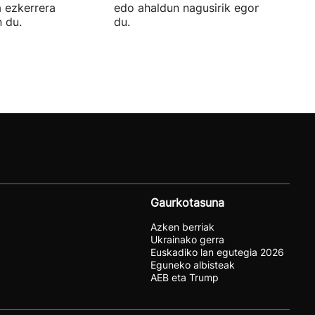
a ezkerrera
edo ahaldun nagusirik egongo ziurtat
 du.
du.
Gaurkotasuna
Azken berriak
Ukrainako gerra
Euskadiko lan egutegia 2026
Eguneko albisteak
AEB eta Trump