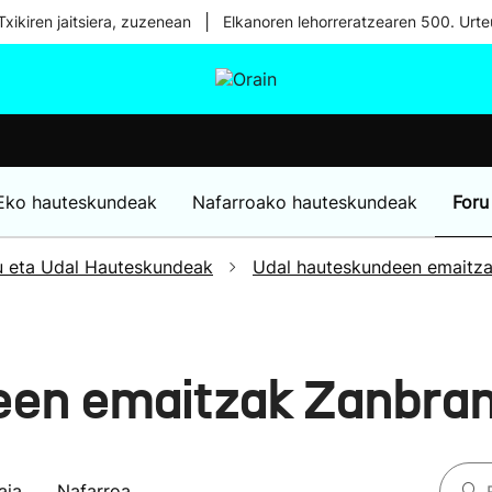
|
xikiren jaitsiera, zuzenean
Elkanoren lehorreratzearen 500. Urte
tura
Ikusmiran
Egural
Osasuna
Teknologia
Eko hauteskundeak
Nafarroako hauteskundeak
Foru
u eta Udal Hauteskundeak
Udal hauteskundeen emaitz
een emaitzak Zanbra
aia
Nafarroa