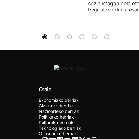
sozialistagoa dela et
begiratzen duela esan
Orain
Ekonomiako berriak
Gizarteko berriak
Nazioarteko berriak
Politikako berriak
Kulturako berriak
Teknologiako berriak
Osasuneko berriak