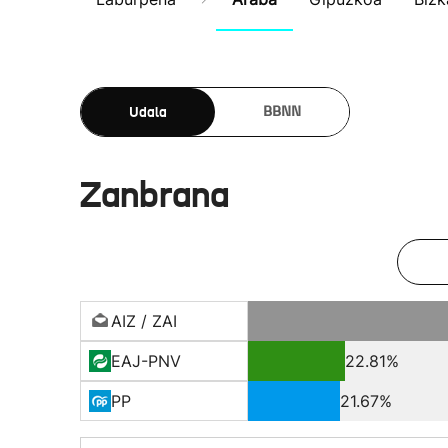
Udala
BBNN
Zanbrana
AIZ / ZAI
EAJ-PNV
22.81%
PP
21.67%