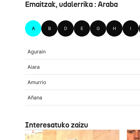
Emaitzak, udalerrika : Araba
A
B
D
E
G
H
I
Agurain
Aiara
Amurrio
Añana
Interesatuko zaizu