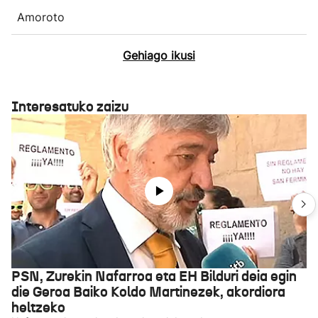
Amoroto
Gehiago ikusi
Interesatuko zaizu
PSN, Zurekin Nafarroa eta EH Bilduri deia egin
die Geroa Baiko Koldo Martinezek, akordiora
heltzeko