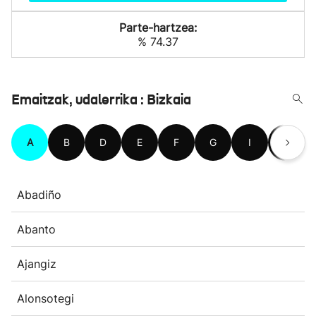
Parte-hartzea:
% 74.37
Emaitzak, udalerrika : Bizkaia
A
B
D
E
F
G
I
J
Abadiño
Abanto
Ajangiz
Alonsotegi