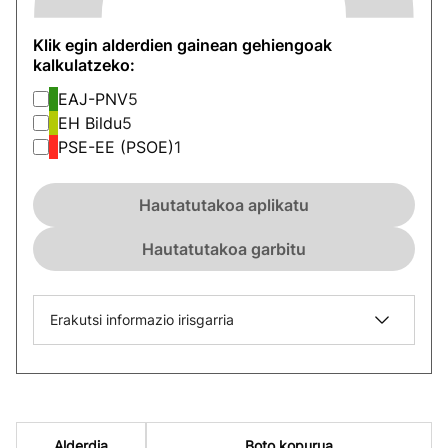
Klik egin alderdien gainean gehiengoak
kalkulatzeko:
EAJ-PNV
5
EH Bildu
5
PSE-EE (PSOE)
1
Hautatutakoa aplikatu
Hautatutakoa garbitu
Erakutsi informazio irisgarria
Alderdia
Boto kopurua