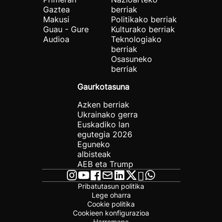
Gaztea
berriak
Makusi
Politikako berriak
Guau - Gure
Kulturako berriak
Audioa
Teknologiako
berriak
Osasuneko
berriak
Gaurkotasuna
Azken berriak
Ukrainako gerra
Euskadiko lan
egutegia 2026
Eguneko
albisteak
AEB eta Trump
Pribatutasun politika
Lege oharra
Cookie politika
Cookieen konfigurazioa
Harremana