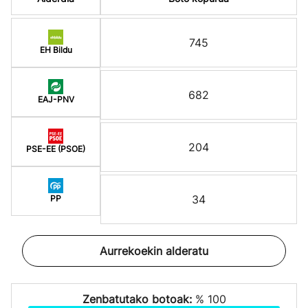
745
EH Bildu
682
EAJ-PNV
204
PSE-EE (PSOE)
34
PP
Aurrekoekin alderatu
Zenbatutako botoak:
% 100