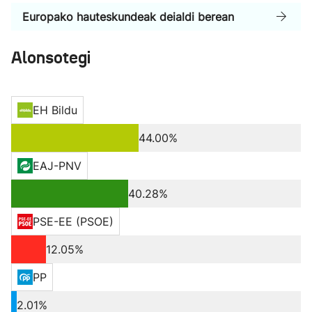
Europako hauteskundeak deialdi berean
Alonsotegi
EH Bildu
44.00%
EAJ-PNV
40.28%
PSE-EE (PSOE)
12.05%
PP
2.01%