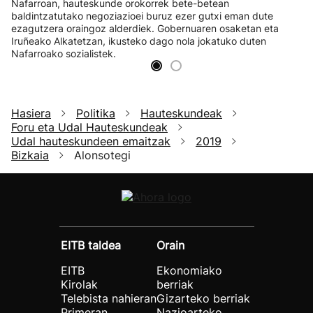
Nafarroan, hauteskunde orokorrek bete-betean
baldintzatutako negoziazioei buruz ezer gutxi eman dute
ezagutzera oraingoz alderdiek. Gobernuaren osaketan eta
Iruñeako Alkatetzan, ikusteko dago nola jokatuko duten
Nafarroako sozialistek.
Hasiera
Politika
Hauteskundeak
Foru eta Udal Hauteskundeak
Udal hauteskundeen emaitzak
2019
Bizkaia
Alonsotegi
EITB taldea
Orain
EITB
Ekonomiako
Kirolak
berriak
Telebista nahieran
Gizarteko berriak
Primeran
Nazioarteko