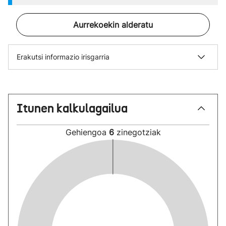
Aurrekoekin alderatu
Erakutsi informazio irisgarria
Itunen kalkulagailua
Gehiengoa
6
zinegotziak