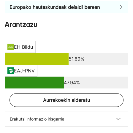
Europako hauteskundeak deialdi berean
Arantzazu
EH Bildu
51.69%
EAJ-PNV
47.94%
Aurrekoekin alderatu
Erakutsi informazio irisgarria