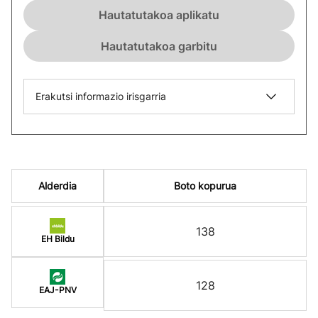
Hautatutakoa aplikatu
Hautatutakoa garbitu
Erakutsi informazio irisgarria
Alderdia
Boto kopurua
138
EH Bildu
128
EAJ-PNV