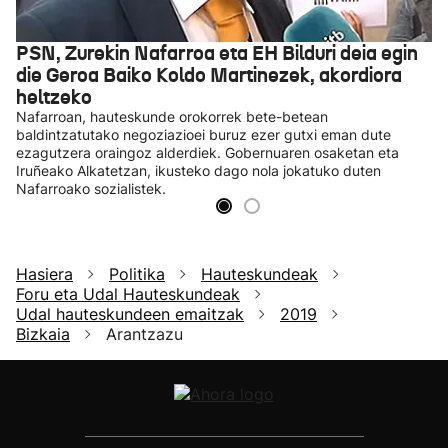
PSN, Zurekin Nafarroa eta EH Bilduri deia egin
die Geroa Baiko Koldo Martinezek, akordiora
heltzeko
Nafarroan, hauteskunde orokorrek bete-betean
baldintzatutako negoziazioei buruz ezer gutxi eman dute
ezagutzera oraingoz alderdiek. Gobernuaren osaketan eta
Iruñeako Alkatetzan, ikusteko dago nola jokatuko duten
Nafarroako sozialistek.
Hasiera
Politika
Hauteskundeak
Foru eta Udal Hauteskundeak
Udal hauteskundeen emaitzak
2019
Bizkaia
Arantzazu