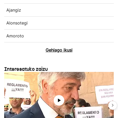
Ajangiz
Alonsotegi
Amoroto
Gehiago ikusi
Interesatuko zaizu