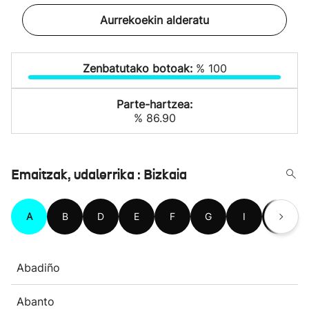
Aurrekoekin alderatu
Zenbatutako botoak:
% 100
Parte-hartzea:
% 86.90
Emaitzak, udalerrika : Bizkaia
A
B
D
E
F
G
I
J
Abadiño
Abanto