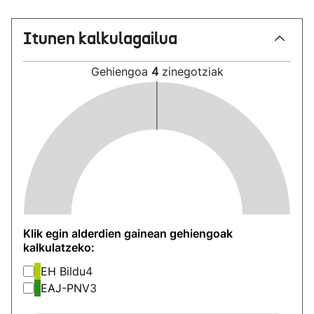
Itunen kalkulagailua
Gehiengoa
4
zinegotziak
Klik egin alderdien gainean gehiengoak
kalkulatzeko:
EH Bildu
4
EAJ-PNV
3