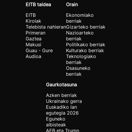
EITB taldea
Orain
EITB
Ekonomiako
Kirolak
berriak
Telebista nahieran
Gizarteko berriak
Primeran
Nazioarteko
Gaztea
berriak
Makusi
Politikako berriak
Guau - Gure
Kulturako berriak
Audioa
Teknologiako
berriak
Osasuneko
berriak
Gaurkotasuna
Azken berriak
Ukrainako gerra
Euskadiko lan
egutegia 2026
Eguneko
albisteak
AEB eta Trump