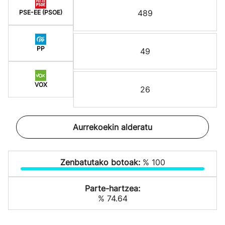
489
PSE-EE (PSOE)
PP
49
VOX
26
Aurrekoekin alderatu
Zenbatutako botoak:
% 100
Parte-hartzea:
% 74.64