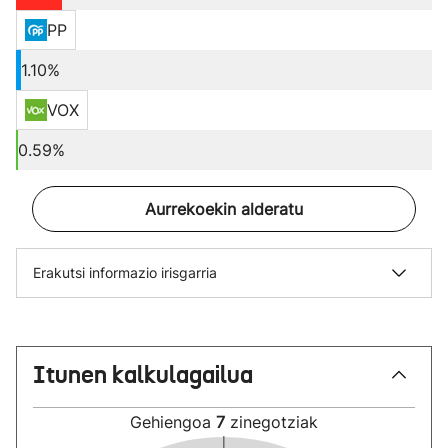
PP
1.10%
VOX
0.59%
Aurrekoekin alderatu
Erakutsi informazio irisgarria
Itunen kalkulagailua
Gehiengoa
7
zinegotziak