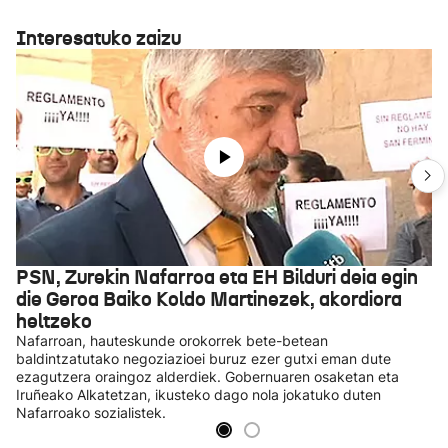
Interesatuko zaizu
PSN, Zurekin Nafarroa eta EH Bilduri deia egin
die Geroa Baiko Koldo Martinezek, akordiora
heltzeko
Nafarroan, hauteskunde orokorrek bete-betean
baldintzatutako negoziazioei buruz ezer gutxi eman dute
ezagutzera oraingoz alderdiek. Gobernuaren osaketan eta
Iruñeako Alkatetzan, ikusteko dago nola jokatuko duten
Nafarroako sozialistek.