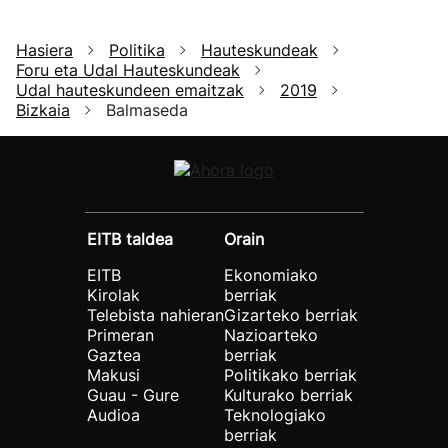
Hasiera
Politika
Hauteskundeak
Foru eta Udal Hauteskundeak
Udal hauteskundeen emaitzak
2019
Bizkaia
Balmaseda
EITB taldea
Orain
EITB
Ekonomiako
Kirolak
berriak
Telebista nahieran
Gizarteko berriak
Primeran
Nazioarteko
Gaztea
berriak
Makusi
Politikako berriak
Guau - Gure
Kulturako berriak
Audioa
Teknologiako
berriak