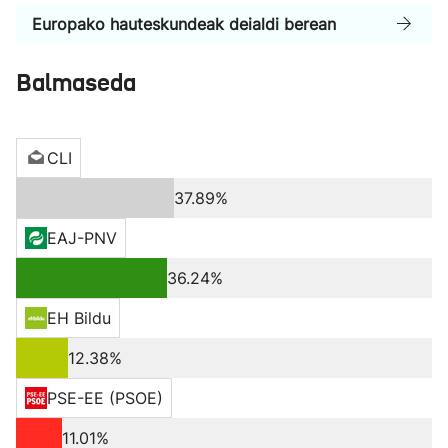
Europako hauteskundeak deialdi berean
Balmaseda
CLI
37.89%
EAJ-PNV
36.24%
EH Bildu
12.38%
PSE-EE (PSOE)
11.01%