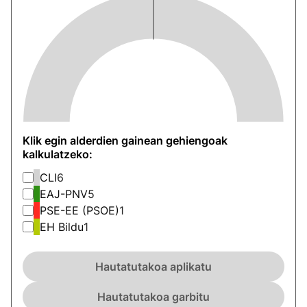
Klik egin alderdien gainean gehiengoak
kalkulatzeko:
CLI
6
EAJ-PNV
5
PSE-EE (PSOE)
1
EH Bildu
1
Hautatutakoa aplikatu
Hautatutakoa garbitu