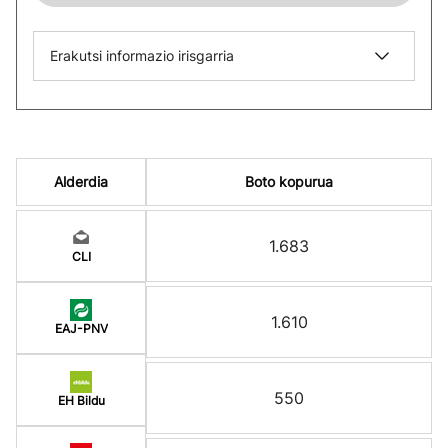
Erakutsi informazio irisgarria
Alderdia
Boto kopurua
1.683
CLI
1.610
EAJ-PNV
550
EH Bildu