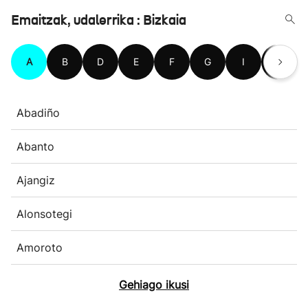
Emaitzak, udalerrika : Bizkaia
A
B
D
E
F
G
I
J
Abadiño
Abanto
Ajangiz
Alonsotegi
Amoroto
Gehiago ikusi