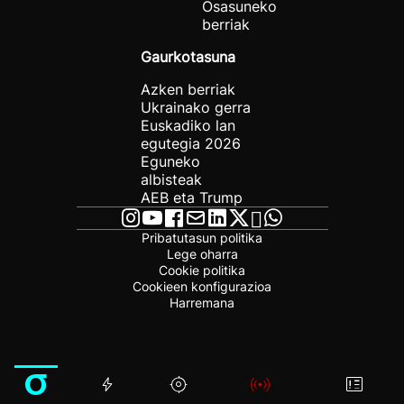
Osasuneko
berriak
Gaurkotasuna
Azken berriak
Ukrainako gerra
Euskadiko lan
egutegia 2026
Eguneko
albisteak
AEB eta Trump
Pribatutasun politika
Lege oharra
Cookie politika
Cookieen konfigurazioa
Harremana