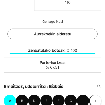
110
Gehiago ikusi
Aurrekoekin alderatu
Zenbatutako botoak:
% 100
Parte-hartzea:
% 67.51
Emaitzak, udalerrika : Bizkaia
A
B
D
E
F
G
I
J