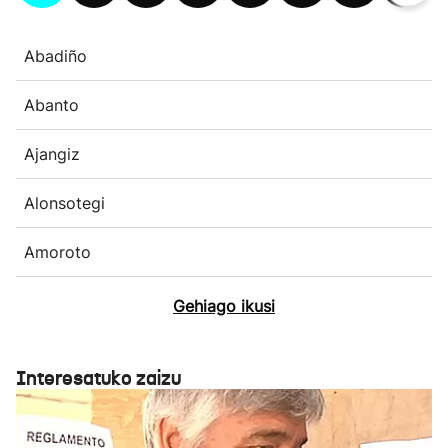
Abadiño
Abanto
Ajangiz
Alonsotegi
Amoroto
Gehiago ikusi
Interesatuko zaizu