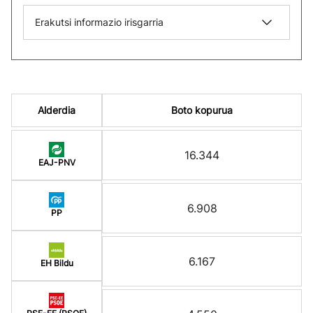
Erakutsi informazio irisgarria
Alderdia
Boto kopurua
16.344
EAJ-PNV
6.908
PP
6.167
EH Bildu