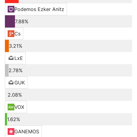
Podemos Ezker Anitz
7.88%
Cs
3.21%
LxE
2.78%
GUK
2.08%
VOX
1.62%
GANEMOS