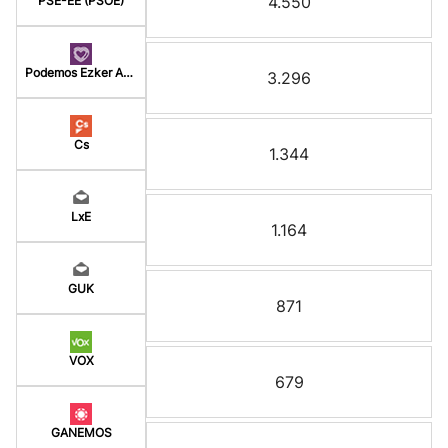
4.550
PSE-EE (PSOE)
Podemos Ezker Anitz
3.296
Cs
1.344
LxE
1.164
GUK
871
VOX
679
GANEMOS