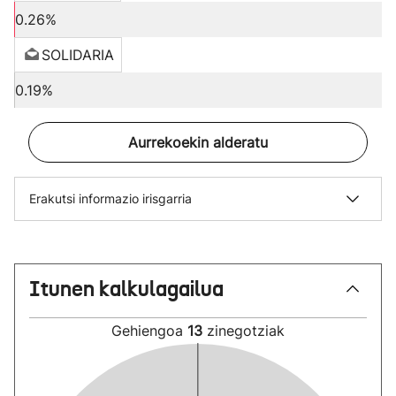
0.26%
SOLIDARIA
0.19%
Aurrekoekin alderatu
Erakutsi informazio irisgarria
Itunen kalkulagailua
Gehiengoa
13
zinegotziak