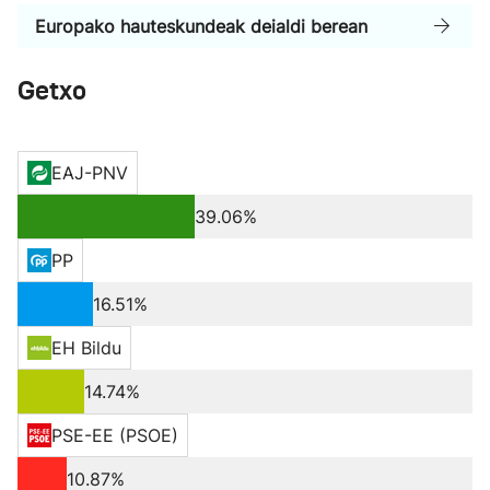
Europako hauteskundeak deialdi berean
Getxo
EAJ-PNV
39.06%
PP
16.51%
EH Bildu
14.74%
PSE-EE (PSOE)
10.87%