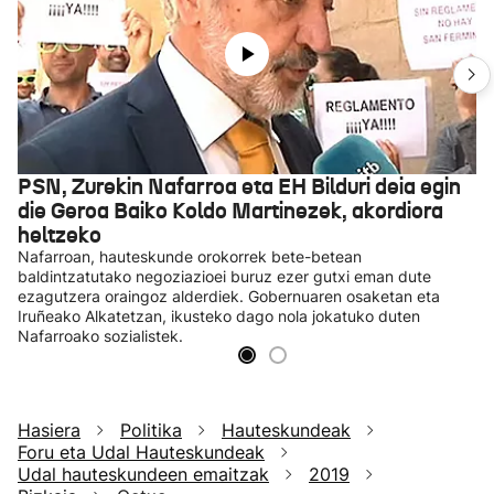
PSN, Zurekin Nafarroa eta EH Bilduri deia egin
die Geroa Baiko Koldo Martinezek, akordiora
heltzeko
Nafarroan, hauteskunde orokorrek bete-betean
baldintzatutako negoziazioei buruz ezer gutxi eman dute
ezagutzera oraingoz alderdiek. Gobernuaren osaketan eta
Iruñeako Alkatetzan, ikusteko dago nola jokatuko duten
Nafarroako sozialistek.
Hasiera
Politika
Hauteskundeak
Foru eta Udal Hauteskundeak
Udal hauteskundeen emaitzak
2019