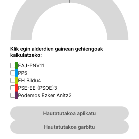
Klik egin alderdien gainean gehiengoak
kalkulatzeko:
EAJ-PNV
11
PP
5
EH Bildu
4
PSE-EE (PSOE)
3
Podemos Ezker Anitz
2
Hautatutakoa aplikatu
Hautatutakoa garbitu