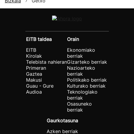
Bizkaia
Getxo
EITB taldea
Orain
EITB
Ekonomiako
Kirolak
berriak
Telebista nahieran
Gizarteko berriak
Primeran
Nazioarteko
Gaztea
berriak
Makusi
Politikako berriak
Guau - Gure
Kulturako berriak
Audioa
Teknologiako
berriak
Osasuneko
berriak
Gaurkotasuna
Azken berriak