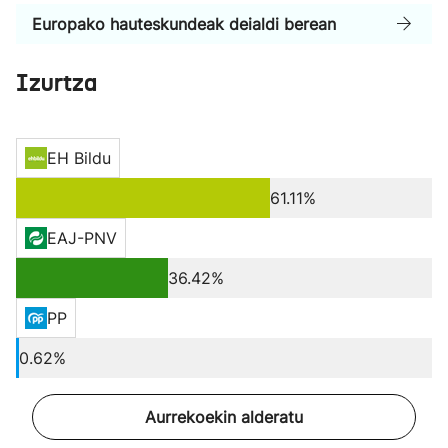
Europako hauteskundeak deialdi berean
Izurtza
EH Bildu
61.11%
EAJ-PNV
36.42%
PP
0.62%
Aurrekoekin alderatu