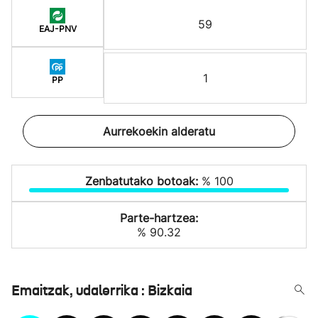
59
EAJ-PNV
1
PP
Aurrekoekin alderatu
Zenbatutako botoak:
% 100
Parte-hartzea:
% 90.32
Emaitzak, udalerrika : Bizkaia