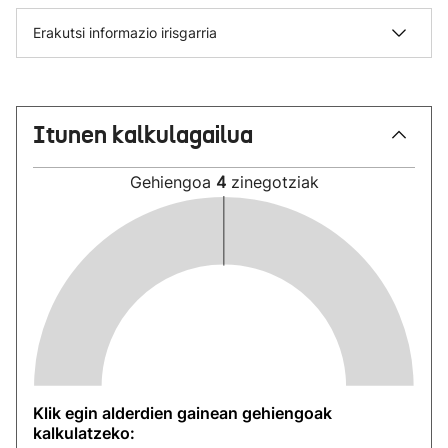
Erakutsi informazio irisgarria
Itunen kalkulagailua
Gehiengoa
4
zinegotziak
Klik egin alderdien gainean gehiengoak
kalkulatzeko: