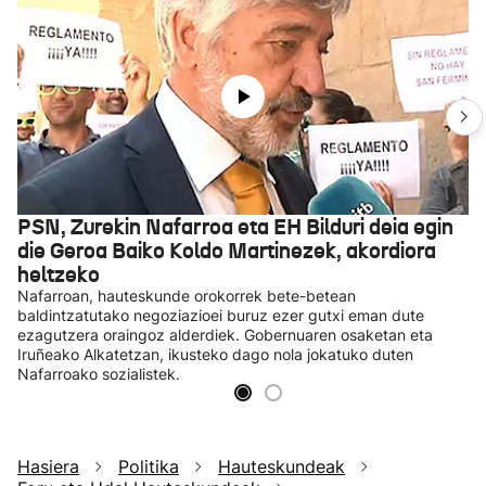
PSN, Zurekin Nafarroa eta EH Bilduri deia egin
die Geroa Baiko Koldo Martinezek, akordiora
heltzeko
Nafarroan, hauteskunde orokorrek bete-betean
baldintzatutako negoziazioei buruz ezer gutxi eman dute
ezagutzera oraingoz alderdiek. Gobernuaren osaketan eta
Iruñeako Alkatetzan, ikusteko dago nola jokatuko duten
Nafarroako sozialistek.
Hasiera
Politika
Hauteskundeak