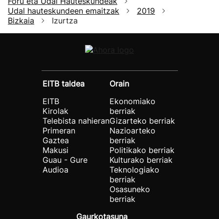
Foru eta Udal Hauteskundeak
Udal hauteskundeen emaitzak
2019
Bizkaia
Izurtza
EITB taldea
Orain
EITB
Ekonomiako
Kirolak
berriak
Telebista nahieran
Gizarteko berriak
Primeran
Nazioarteko
Gaztea
berriak
Makusi
Politikako berriak
Guau - Gure
Kulturako berriak
Audioa
Teknologiako
berriak
Osasuneko
berriak
Gaurkotasuna