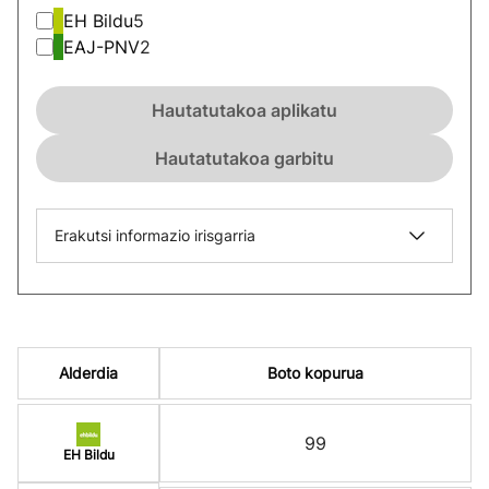
EH Bildu
5
EAJ-PNV
2
Hautatutakoa aplikatu
Hautatutakoa garbitu
Erakutsi informazio irisgarria
Alderdia
Boto kopurua
99
EH Bildu