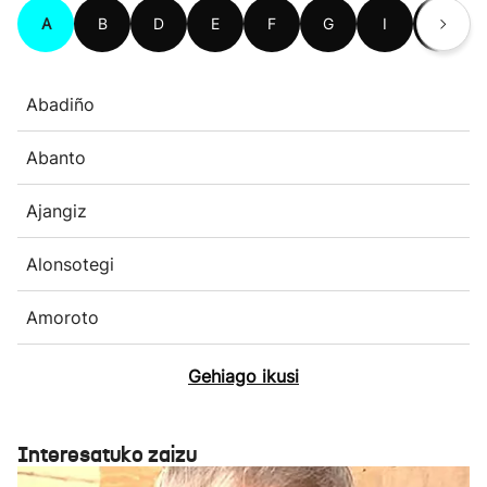
A
B
D
E
F
G
I
J
Abadiño
Abanto
Ajangiz
Alonsotegi
Amoroto
Gehiago ikusi
Interesatuko zaizu