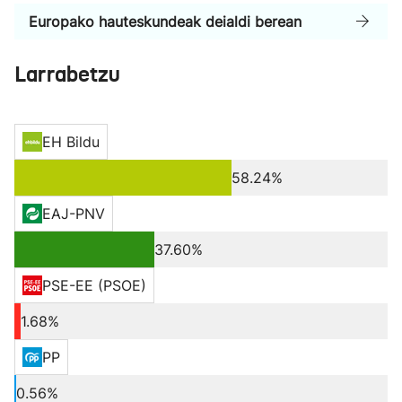
Europako hauteskundeak deialdi berean
Larrabetzu
EH Bildu
58.24%
EAJ-PNV
37.60%
PSE-EE (PSOE)
1.68%
PP
0.56%