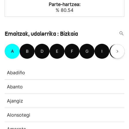
Parte-hartzea:
% 80.54
Emaitzak, udalerrika : Bizkaia
A
B
D
E
F
G
I
J
Abadiño
Abanto
Ajangiz
Alonsotegi
Amoroto