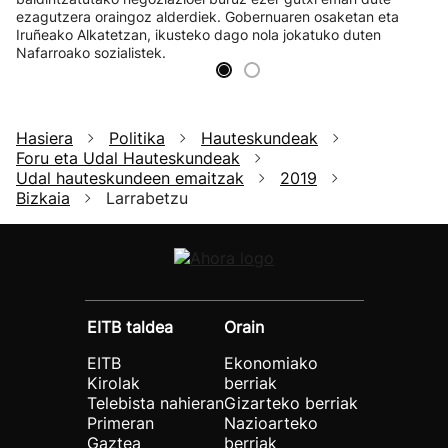
ezagutzera oraingoz alderdiek. Gobernuaren osaketan eta
Iruñeako Alkatetzan, ikusteko dago nola jokatuko duten
Nafarroako sozialistek.
Hasiera
Politika
Hauteskundeak
Foru eta Udal Hauteskundeak
Udal hauteskundeen emaitzak
2019
Bizkaia
Larrabetzu
EITB taldea
Orain
EITB
Ekonomiako
Kirolak
berriak
Telebista nahieran
Gizarteko berriak
Primeran
Nazioarteko
Gaztea
berriak