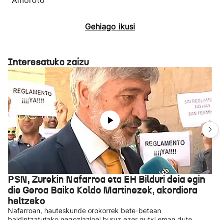
Gehiago ikusi
Interesatuko zaizu
PSN, Zurekin Nafarroa eta EH Bilduri deia egin
die Geroa Baiko Koldo Martinezek, akordiora
heltzeko
Nafarroan, hauteskunde orokorrek bete-betean
baldintzatutako negoziazioei buruz ezer gutxi eman dute