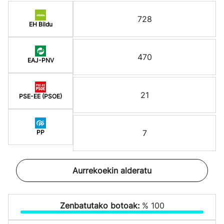
728
EH Bildu
470
EAJ-PNV
21
PSE-EE (PSOE)
7
PP
Aurrekoekin alderatu
Zenbatutako botoak:
% 100