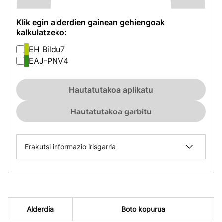
Klik egin alderdien gainean gehiengoak
kalkulatzeko:
EH Bildu
7
EAJ-PNV
4
Hautatutakoa aplikatu
Hautatutakoa garbitu
Erakutsi informazio irisgarria
Alderdia
Boto kopurua