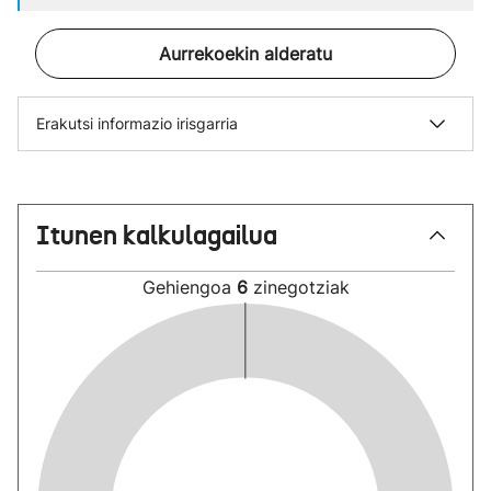
Aurrekoekin alderatu
Erakutsi informazio irisgarria
Itunen kalkulagailua
Gehiengoa
6
zinegotziak