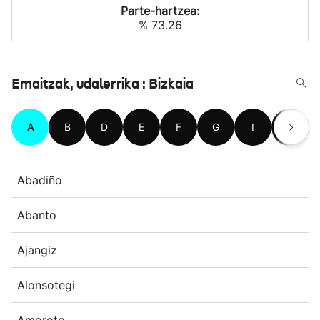
Parte-hartzea:
% 73.26
Emaitzak, udalerrika : Bizkaia
A
B
D
E
F
G
I
J
Abadiño
Abanto
Ajangiz
Alonsotegi
Amoroto