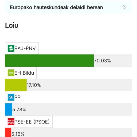
Europako hauteskundeak deialdi berean
Loiu
EAJ-PNV
70.03%
EH Bildu
17.10%
PP
5.78%
PSE-EE (PSOE)
5.16%