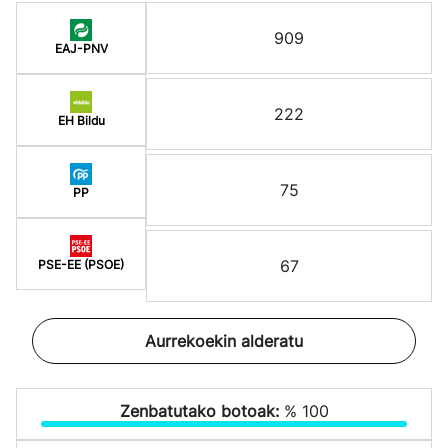
909
EAJ-PNV
222
EH Bildu
75
PP
67
PSE-EE (PSOE)
Aurrekoekin alderatu
Zenbatutako botoak:
% 100