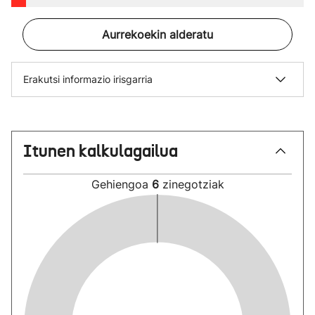
Aurrekoekin alderatu
Erakutsi informazio irisgarria
Itunen kalkulagailua
Gehiengoa
6
zinegotziak