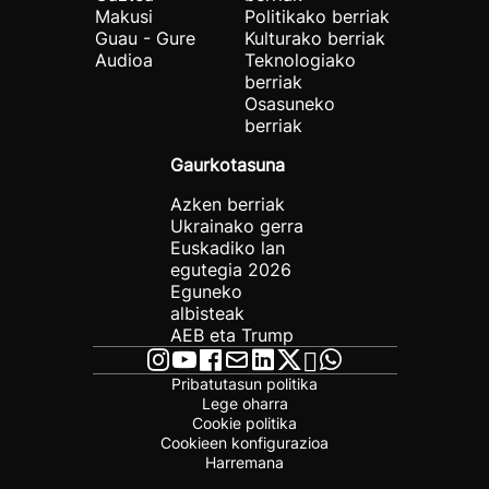
Makusi
Politikako berriak
Guau - Gure
Kulturako berriak
Audioa
Teknologiako
berriak
Osasuneko
berriak
Gaurkotasuna
Azken berriak
Ukrainako gerra
Euskadiko lan
egutegia 2026
Eguneko
albisteak
AEB eta Trump
Pribatutasun politika
Lege oharra
Cookie politika
Cookieen konfigurazioa
Harremana