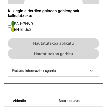
Klik egin alderdien gainean gehiengoak
kalkulatzeko:
EAJ-PNV
9
EH Bildu
2
Hautatutakoa aplikatu
Hautatutakoa garbitu
Erakutsi informazio irisgarria
Alderdia
Boto kopurua