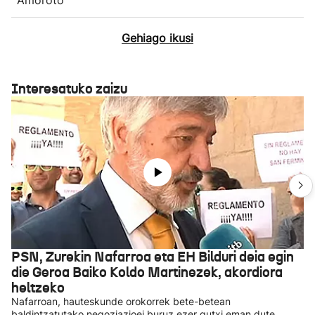
Gehiago ikusi
Interesatuko zaizu
PSN, Zurekin Nafarroa eta EH Bilduri deia egin
die Geroa Baiko Koldo Martinezek, akordiora
heltzeko
Nafarroan, hauteskunde orokorrek bete-betean
baldintzatutako negoziazioei buruz ezer gutxi eman dute