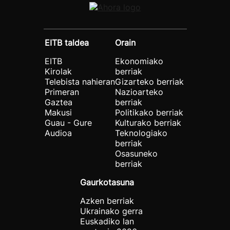
EITB taldea
Orain
EITB
Ekonomiako
Kirolak
berriak
Telebista nahieran
Gizarteko berriak
Primeran
Nazioarteko
Gaztea
berriak
Makusi
Politikako berriak
Guau - Gure
Kulturako berriak
Audioa
Teknologiako
berriak
Osasuneko
berriak
Gaurkotasuna
Azken berriak
Ukrainako gerra
Euskadiko lan