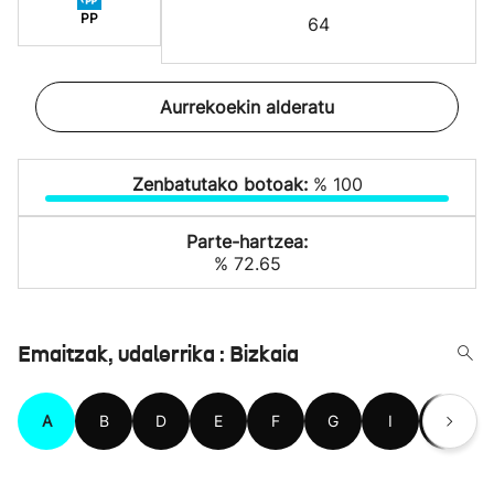
PP
64
Aurrekoekin alderatu
Zenbatutako botoak:
% 100
Parte-hartzea:
% 72.65
Emaitzak, udalerrika : Bizkaia
A
B
D
E
F
G
I
J