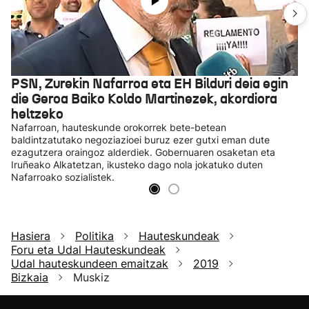
PSN, Zurekin Nafarroa eta EH Bilduri deia egin
die Geroa Baiko Koldo Martinezek, akordiora
heltzeko
Nafarroan, hauteskunde orokorrek bete-betean
baldintzatutako negoziazioei buruz ezer gutxi eman dute
ezagutzera oraingoz alderdiek. Gobernuaren osaketan eta
Iruñeako Alkatetzan, ikusteko dago nola jokatuko duten
Nafarroako sozialistek.
Hasiera
Politika
Hauteskundeak
Foru eta Udal Hauteskundeak
Udal hauteskundeen emaitzak
2019
Bizkaia
Muskiz