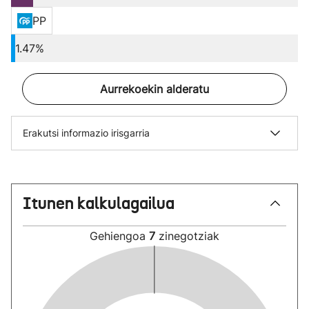
PP
1.47%
Aurrekoekin alderatu
Erakutsi informazio irisgarria
Itunen kalkulagailua
Gehiengoa
7
zinegotziak