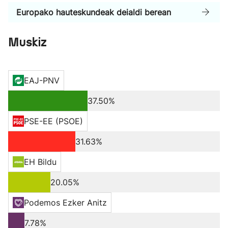
Europako hauteskundeak deialdi berean
Muskiz
EAJ-PNV
37.50%
PSE-EE (PSOE)
31.63%
EH Bildu
20.05%
Podemos Ezker Anitz
7.78%