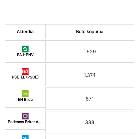
Alderdia
Boto kopurua
1.629
EAJ-PNV
1.374
PSE-EE (PSOE)
871
EH Bildu
338
Podemos Ezker Anitz