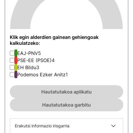
Klik egin alderdien gainean gehiengoak
kalkulatzeko:
EAJ-PNV
5
PSE-EE (PSOE)
4
EH Bildu
3
Podemos Ezker Anitz
1
Hautatutakoa aplikatu
Hautatutakoa garbitu
Erakutsi informazio irisgarria