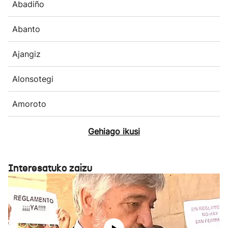
Abadiño
Abanto
Ajangiz
Alonsotegi
Amoroto
Gehiago ikusi
Interesatuko zaizu