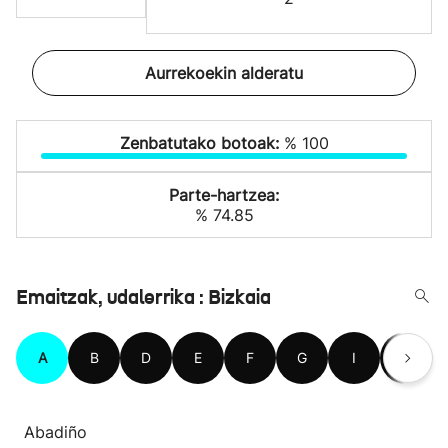
Aurrekoekin alderatu
Zenbatutako botoak:
% 100
Parte-hartzea:
% 74.85
Emaitzak, udalerrika : Bizkaia
A
B
D
E
F
G
I
J
Abadiño