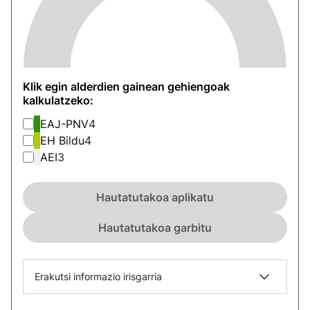
Klik egin alderdien gainean gehiengoak
kalkulatzeko:
EAJ-PNV
4
EH Bildu
4
AEI
3
Hautatutakoa aplikatu
Hautatutakoa garbitu
Erakutsi informazio irisgarria