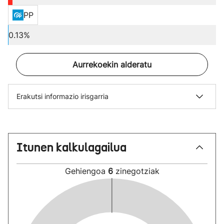
PP
0.13%
Aurrekoekin alderatu
Erakutsi informazio irisgarria
Itunen kalkulagailua
Gehiengoa
6
zinegotziak