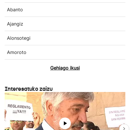
Abanto
Ajangiz
Alonsotegi
Amoroto
Gehiago ikusi
Interesatuko zaizu