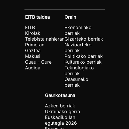
EITB taldea
Orain
EITB
Ekonomiako
Kirolak
berriak
Telebista nahieran
Gizarteko berriak
Primeran
Nazioarteko
Gaztea
berriak
Makusi
Politikako berriak
Guau - Gure
Kulturako berriak
Audioa
Teknologiako
berriak
Osasuneko
berriak
Gaurkotasuna
Azken berriak
Ukrainako gerra
Euskadiko lan
egutegia 2026
Eguneko