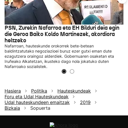
PSN, Zurekin Nafarroa eta EH Bilduri deia egin
die Geroa Baiko Koldo Martinezek, akordiora
heltzeko
Nafarroan, hauteskunde orokorrek bete-betean
baldintzatutako negoziazioei buruz ezer gutxi eman dute
ezagutzera oraingoz alderdiek. Gobernuaren osaketan eta
Iruñeako Alkatetzan, ikusteko dago nola jokatuko duten
Nafarroako sozialistek.
Hasiera
Politika
Hauteskundeak
Foru eta Udal Hauteskundeak
Udal hauteskundeen emaitzak
2019
Bizkaia
Sopuerta