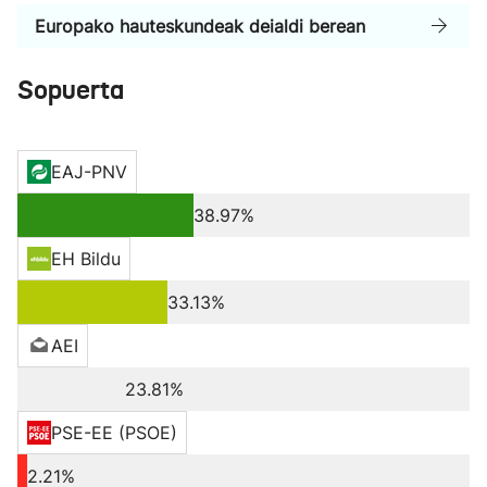
Europako hauteskundeak deialdi berean
Sopuerta
EAJ-PNV
38.97%
EH Bildu
33.13%
AEI
23.81%
PSE-EE (PSOE)
2.21%