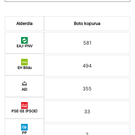
Alderdia
Boto kopurua
581
EAJ-PNV
494
EH Bildu
355
AEI
33
PSE-EE (PSOE)
PP
2