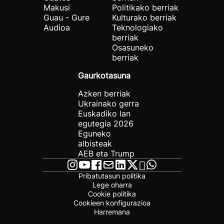
Makusi
Politikako berriak
Guau - Gure
Kulturako berriak
Audioa
Teknologiako
berriak
Osasuneko
berriak
Gaurkotasuna
Azken berriak
Ukrainako gerra
Euskadiko lan
egutegia 2026
Eguneko
albisteak
AEB eta Trump
Pribatutasun politika
Lege oharra
Cookie politika
Cookieen konfigurazioa
Harremana