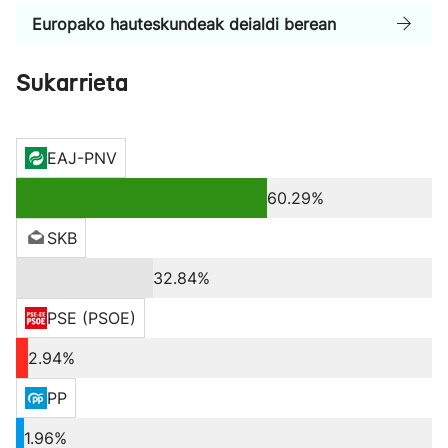
Europako hauteskundeak deialdi berean
Sukarrieta
EAJ-PNV
60.29%
SKB
32.84%
PSE (PSOE)
2.94%
PP
1.96%