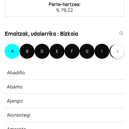
Parte-hartzea:
% 76.22
Emaitzak, udalerrika : Bizkaia
A
B
D
E
F
G
I
J
Abadiño
Abanto
Ajangiz
Alonsotegi
Amoroto