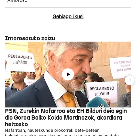
Gehiago ikusi
Interesatuko zaizu
PSN, Zurekin Nafarroa eta EH Bilduri deia egin
die Geroa Baiko Koldo Martinezek, akordiora
heltzeko
Nafarroan, hauteskunde orokorrek bete-betean
baldintzatutako negoziazioei buruz ezer gutxi eman dute