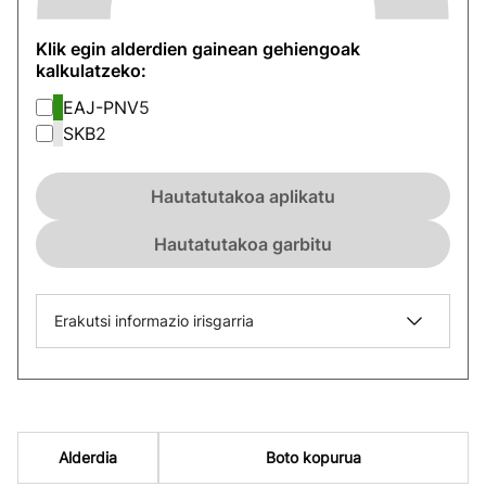
Klik egin alderdien gainean gehiengoak
kalkulatzeko:
EAJ-PNV
5
SKB
2
Hautatutakoa aplikatu
Hautatutakoa garbitu
Erakutsi informazio irisgarria
Alderdia
Boto kopurua