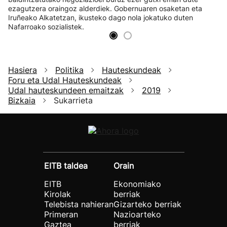
ezagutzera oraingoz alderdiek. Gobernuaren osaketan eta
Iruñeako Alkatetzan, ikusteko dago nola jokatuko duten
Nafarroako sozialistek.
Hasiera
Politika
Hauteskundeak
Foru eta Udal Hauteskundeak
Udal hauteskundeen emaitzak
2019
Bizkaia
Sukarrieta
EITB taldea
Orain
EITB
Ekonomiako
Kirolak
berriak
Telebista nahieran
Gizarteko berriak
Primeran
Nazioarteko
Gaztea
berriak