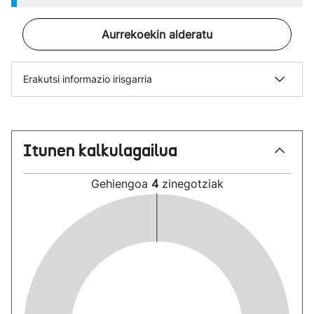
Aurrekoekin alderatu
Erakutsi informazio irisgarria
Itunen kalkulagailua
Gehiengoa
4
zinegotziak