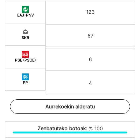
123
EAJ-PNV
67
SKB
6
PSE (PSOE)
4
PP
Aurrekoekin alderatu
Zenbatutako botoak:
% 100