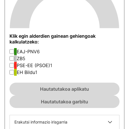
Klik egin alderdien gainean gehiengoak
kalkulatzeko:
EAJ-PNV
6
ZB
5
PSE-EE (PSOE)
1
EH Bildu
1
Hautatutakoa aplikatu
Hautatutakoa garbitu
Erakutsi informazio irisgarria