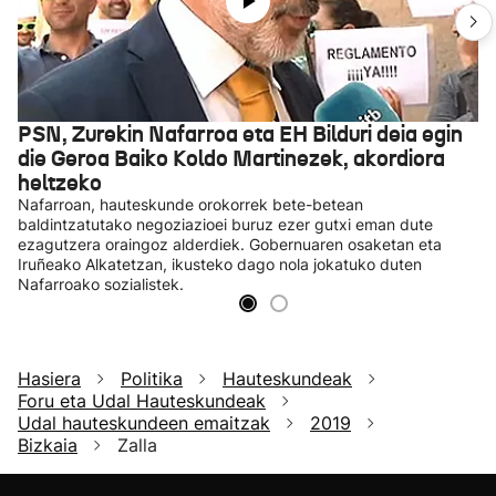
PSN, Zurekin Nafarroa eta EH Bilduri deia egin
die Geroa Baiko Koldo Martinezek, akordiora
heltzeko
Nafarroan, hauteskunde orokorrek bete-betean
baldintzatutako negoziazioei buruz ezer gutxi eman dute
ezagutzera oraingoz alderdiek. Gobernuaren osaketan eta
Iruñeako Alkatetzan, ikusteko dago nola jokatuko duten
Nafarroako sozialistek.
Hasiera
Politika
Hauteskundeak
Foru eta Udal Hauteskundeak
Udal hauteskundeen emaitzak
2019
Bizkaia
Zalla