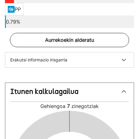
PP
0.79%
Aurrekoekin alderatu
Erakutsi informazio irisgarria
Itunen kalkulagailua
Gehiengoa
7
zinegotziak