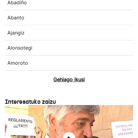
Abadiño
Abanto
Ajangiz
Alonsotegi
Amoroto
Gehiago ikusi
Interesatuko zaizu