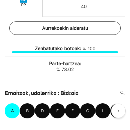
PP
40
Aurrekoekin alderatu
Zenbatutako botoak:
% 100
Parte-hartzea:
% 78.02
Emaitzak, udalerrika : Bizkaia
A
B
D
E
F
G
I
J