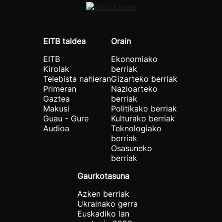
EITB taldea
Orain
EITB
Ekonomiako
Kirolak
berriak
Telebista nahieran
Gizarteko berriak
Primeran
Nazioarteko
Gaztea
berriak
Makusi
Politikako berriak
Guau - Gure
Kulturako berriak
Audioa
Teknologiako
berriak
Osasuneko
berriak
Gaurkotasuna
Azken berriak
Ukrainako gerra
Euskadiko lan