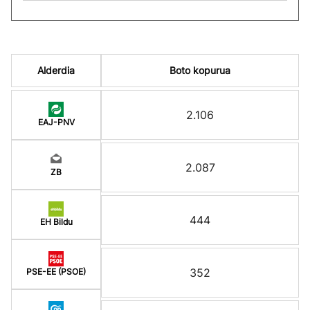
Alderdia
Boto kopurua
2.106
EAJ-PNV
2.087
ZB
444
EH Bildu
352
PSE-EE (PSOE)