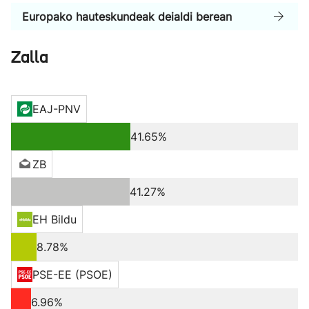
Europako hauteskundeak deialdi berean
Zalla
EAJ-PNV
41.65%
ZB
41.27%
EH Bildu
8.78%
PSE-EE (PSOE)
6.96%