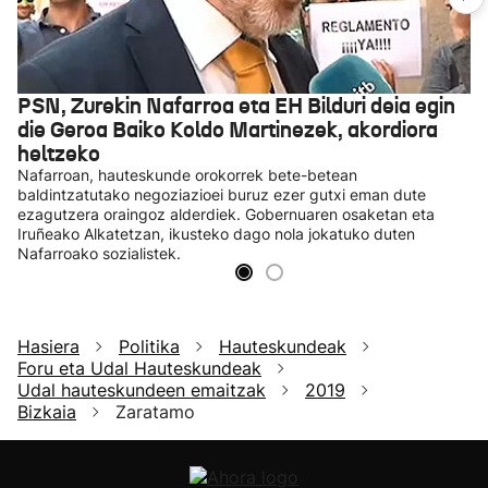
PSN, Zurekin Nafarroa eta EH Bilduri deia egin
die Geroa Baiko Koldo Martinezek, akordiora
heltzeko
Nafarroan, hauteskunde orokorrek bete-betean
baldintzatutako negoziazioei buruz ezer gutxi eman dute
ezagutzera oraingoz alderdiek. Gobernuaren osaketan eta
Iruñeako Alkatetzan, ikusteko dago nola jokatuko duten
Nafarroako sozialistek.
Hasiera
Politika
Hauteskundeak
Foru eta Udal Hauteskundeak
Udal hauteskundeen emaitzak
2019
Bizkaia
Zaratamo