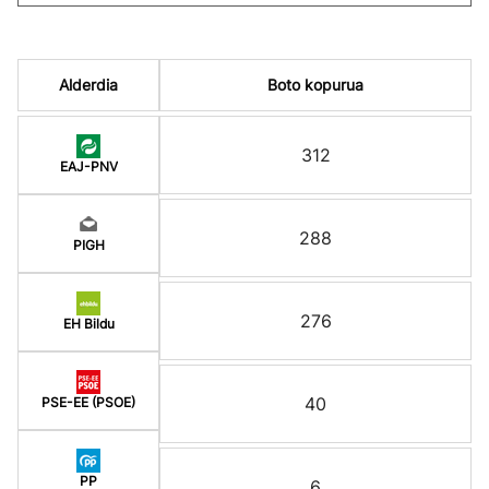
Alderdia
Boto kopurua
312
EAJ-PNV
288
PIGH
276
EH Bildu
40
PSE-EE (PSOE)
PP
6