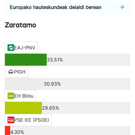
Europako hauteskundeak deialdi berean
Zaratamo
EAJ-PNV
33.51%
PIGH
30.93%
EH Bildu
29.65%
PSE-EE (PSOE)
4.30%