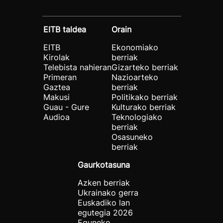
EITB taldea
Orain
EITB
Ekonomiako
Kirolak
berriak
Telebista nahieran
Gizarteko berriak
Primeran
Nazioarteko
Gaztea
berriak
Makusi
Politikako berriak
Guau - Gure
Kulturako berriak
Audioa
Teknologiako
berriak
Osasuneko
berriak
Gaurkotasuna
Azken berriak
Ukrainako gerra
Euskadiko lan
egutegia 2026
Eguneko