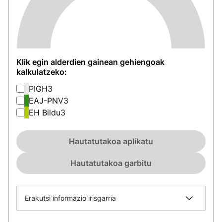
Klik egin alderdien gainean gehiengoak
kalkulatzeko:
PIGH
3
EAJ-PNV
3
EH Bildu
3
Hautatutakoa aplikatu
Hautatutakoa garbitu
Erakutsi informazio irisgarria