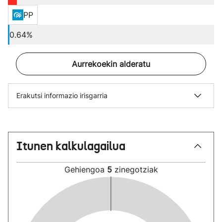
PP
0.64%
Aurrekoekin alderatu
Erakutsi informazio irisgarria
Itunen kalkulagailua
Gehiengoa
5
zinegotziak