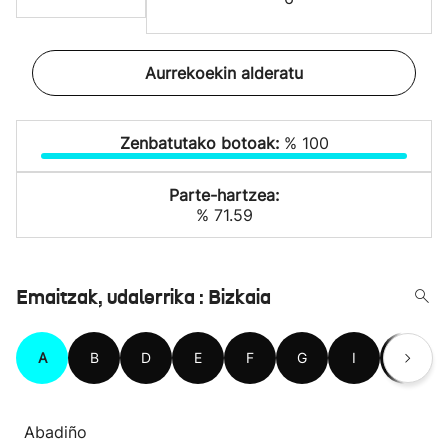
Aurrekoekin alderatu
Zenbatutako botoak:
% 100
Parte-hartzea:
% 71.59
Emaitzak, udalerrika : Bizkaia
A
B
D
E
F
G
I
J
Abadiño