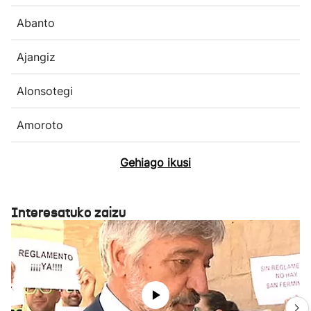
Abanto
Ajangiz
Alonsotegi
Amoroto
Gehiago ikusi
Interesatuko zaizu