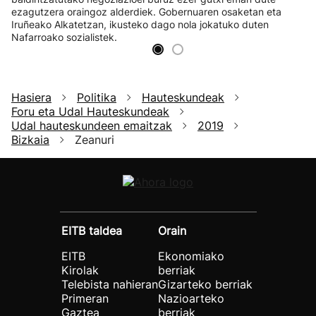
ezagutzera oraingoz alderdiek. Gobernuaren osaketan eta
Iruñeako Alkatetzan, ikusteko dago nola jokatuko duten
Nafarroako sozialistek.
Hasiera
Politika
Hauteskundeak
Foru eta Udal Hauteskundeak
Udal hauteskundeen emaitzak
2019
Bizkaia
Zeanuri
EITB taldea
Orain
EITB
Ekonomiako
Kirolak
berriak
Telebista nahieran
Gizarteko berriak
Primeran
Nazioarteko
Gaztea
berriak