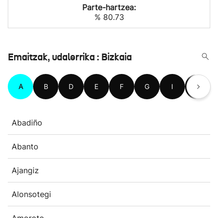
Parte-hartzea:
% 80.73
Emaitzak, udalerrika : Bizkaia
A
B
D
E
F
G
I
J
Abadiño
Abanto
Ajangiz
Alonsotegi
Amoroto