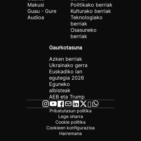
Makusi
Politikako berriak
Guau - Gure
Kulturako berriak
Audioa
Teknologiako
berriak
Osasuneko
berriak
Gaurkotasuna
Azken berriak
Ukrainako gerra
Euskadiko lan
egutegia 2026
Eguneko
albisteak
AEB eta Trump
Pribatutasun politika
Lege oharra
Cookie politika
Cookieen konfigurazioa
Harremana