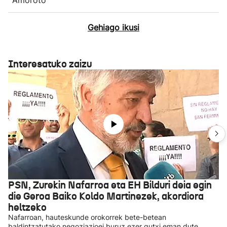
Gehiago ikusi
Interesatuko zaizu
PSN, Zurekin Nafarroa eta EH Bilduri deia egin
die Geroa Baiko Koldo Martinezek, akordiora
heltzeko
Nafarroan, hauteskunde orokorrek bete-betean
baldintzatutako negoziazioei buruz ezer gutxi eman dute