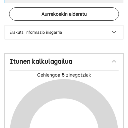
Aurrekoekin alderatu
Erakutsi informazio irisgarria
Itunen kalkulagailua
Gehiengoa
5
zinegotziak