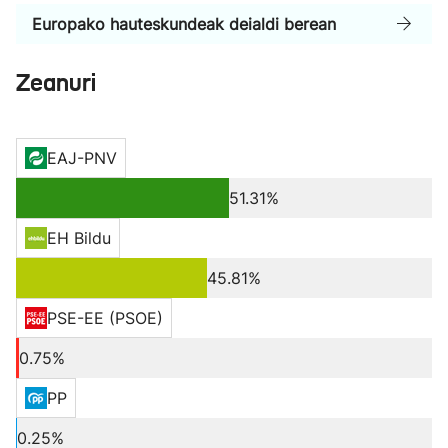
Europako hauteskundeak deialdi berean
Zeanuri
EAJ-PNV
51.31%
EH Bildu
45.81%
PSE-EE (PSOE)
0.75%
PP
0.25%