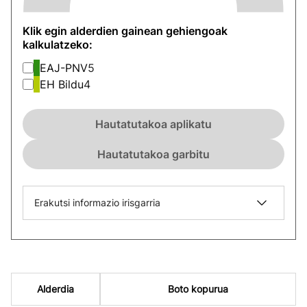
Klik egin alderdien gainean gehiengoak
kalkulatzeko:
EAJ-PNV
5
EH Bildu
4
Hautatutakoa aplikatu
Hautatutakoa garbitu
Erakutsi informazio irisgarria
Alderdia
Boto kopurua