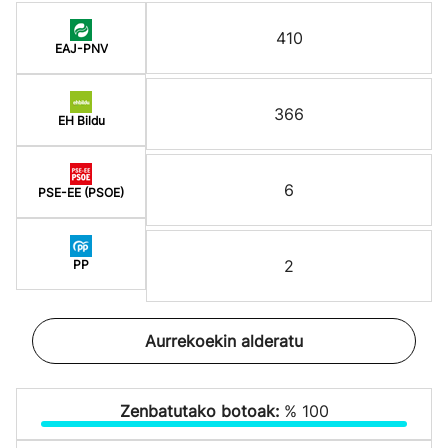
410
EAJ-PNV
366
EH Bildu
6
PSE-EE (PSOE)
2
PP
Aurrekoekin alderatu
Zenbatutako botoak:
% 100