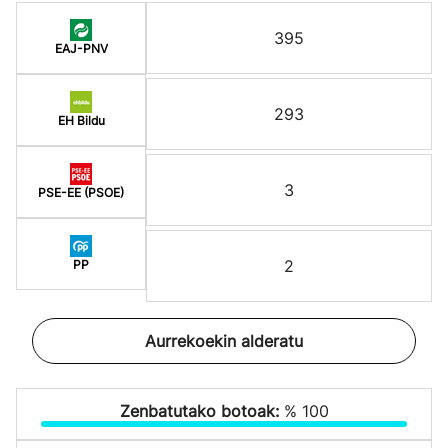
395
EAJ-PNV
293
EH Bildu
3
PSE-EE (PSOE)
2
PP
Aurrekoekin alderatu
Zenbatutako botoak:
% 100