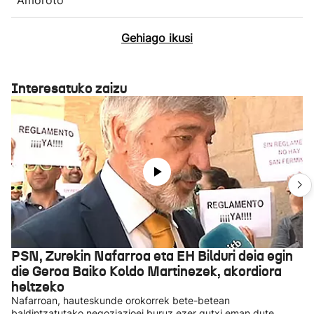
Gehiago ikusi
Interesatuko zaizu
PSN, Zurekin Nafarroa eta EH Bilduri deia egin
die Geroa Baiko Koldo Martinezek, akordiora
heltzeko
Nafarroan, hauteskunde orokorrek bete-betean
baldintzatutako negoziazioei buruz ezer gutxi eman dute