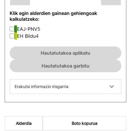
Klik egin alderdien gainean gehiengoak
kalkulatzeko:
EAJ-PNV
5
EH Bildu
4
Hautatutakoa aplikatu
Hautatutakoa garbitu
Erakutsi informazio irisgarria
Alderdia
Boto kopurua