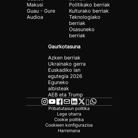
Makusi
Politikako berriak
Guau - Gure
Kulturako berriak
Audioa
Teknologiako
berriak
Osasuneko
berriak
Gaurkotasuna
Azken berriak
Ukrainako gerra
Euskadiko lan
egutegia 2026
Eguneko
albisteak
AEB eta Trump
Pribatutasun politika
Lege oharra
Cookie politika
Cookieen konfigurazioa
Harremana