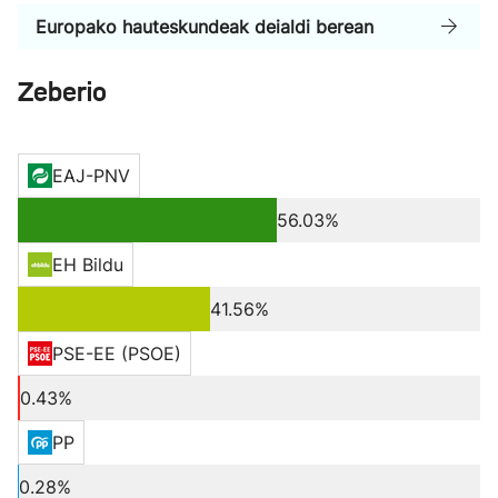
Europako hauteskundeak deialdi berean
Zeberio
EAJ-PNV
56.03%
EH Bildu
41.56%
PSE-EE (PSOE)
0.43%
PP
0.28%