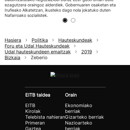
ezagutzera oraingoz alderdiek. Gobernuaren osaketan eta
Iruñeako Alkatetzan, ikusteko dago nola jokatuko duten
Nafarroako sozialistek.
Hasiera
Politika
Hauteskundeak
Foru eta Udal Hauteskundeak
Udal hauteskundeen emaitzak
2019
Bizkaia
Zeberio
EITB taldea
Orain
EITB
Ekonomiako
Kirolak
berriak
Telebista nahieran
Gizarteko berriak
Primeran
Nazioarteko
Gaztea
berriak