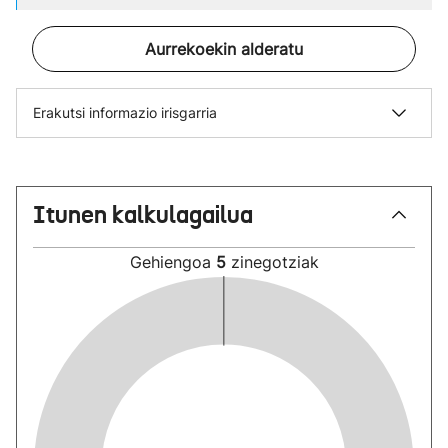
Aurrekoekin alderatu
Erakutsi informazio irisgarria
Itunen kalkulagailua
Gehiengoa
5
zinegotziak