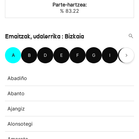
Parte-hartzea:
% 83.22
Emaitzak, udalerrika : Bizkaia
A
B
D
E
F
G
I
J
Abadiño
Abanto
Ajangiz
Alonsotegi
Amoroto