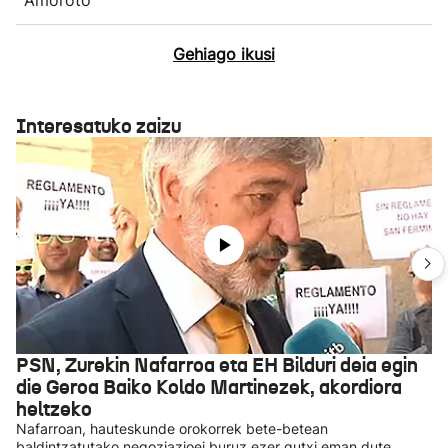
Gehiago ikusi
Interesatuko zaizu
PSN, Zurekin Nafarroa eta EH Bilduri deia egin
die Geroa Baiko Koldo Martinezek, akordiora
heltzeko
Nafarroan, hauteskunde orokorrek bete-betean
baldintzatutako negoziazioei buruz ezer gutxi eman dute