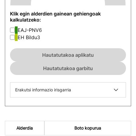
Klik egin alderdien gainean gehiengoak
kalkulatzeko:
EAJ-PNV
6
EH Bildu
3
Hautatutakoa aplikatu
Hautatutakoa garbitu
Erakutsi informazio irisgarria
Alderdia
Boto kopurua