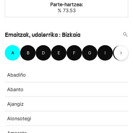
Parte-hartzea:
% 73.53
Emaitzak, udalerrika : Bizkaia
A
B
D
E
F
G
I
J
Abadiño
Abanto
Ajangiz
Alonsotegi
Amoroto