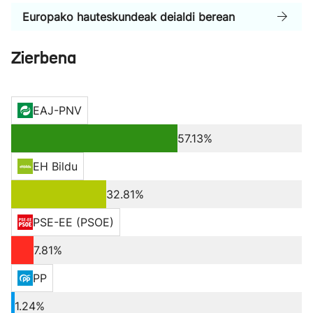
Europako hauteskundeak deialdi berean
Zierbena
EAJ-PNV
57.13%
EH Bildu
32.81%
PSE-EE (PSOE)
7.81%
PP
1.24%