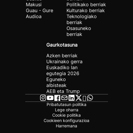
Makusi
Politikako berriak
Guau - Gure
Kulturako berriak
Audioa
Teknologiako
berriak
Osasuneko
berriak
Gaurkotasuna
Azken berriak
Ukrainako gerra
Euskadiko lan
egutegia 2026
Eguneko
albisteak
AEB eta Trump
Pribatutasun politika
Lege oharra
Cookie politika
Cookieen konfigurazioa
Harremana