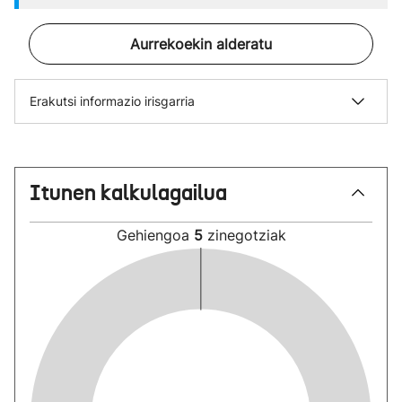
Aurrekoekin alderatu
Erakutsi informazio irisgarria
Itunen kalkulagailua
Gehiengoa
5
zinegotziak