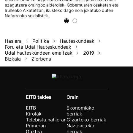
ezagutzera oraingoz alderdiek. Gobernuaren osaketan eta
Iruñeako Alkatetzan, ikusteko dago nola jokatuko duten
Nafarroako sozialistek.
Hasiera
Politika
Hauteskundeak
Foru eta Udal Hauteskundeak
Udal hauteskundeen emaitzak
2019
Bizkaia
Zierbena
EITB taldea
Orain
EITB
Ekonomiako
Kirolak
berriak
Telebista nahieran
Gizarteko berriak
Primeran
Nazioarteko
Gaztea
berriak