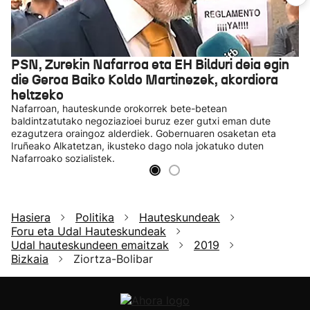
PSN, Zurekin Nafarroa eta EH Bilduri deia egin
die Geroa Baiko Koldo Martinezek, akordiora
heltzeko
Nafarroan, hauteskunde orokorrek bete-betean
baldintzatutako negoziazioei buruz ezer gutxi eman dute
ezagutzera oraingoz alderdiek. Gobernuaren osaketan eta
Iruñeako Alkatetzan, ikusteko dago nola jokatuko duten
Nafarroako sozialistek.
Hasiera
Politika
Hauteskundeak
Foru eta Udal Hauteskundeak
Udal hauteskundeen emaitzak
2019
Bizkaia
Ziortza-Bolibar