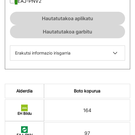
EAJ-PNV
2
Hautatutakoa aplikatu
Hautatutakoa garbitu
Erakutsi informazio irisgarria
Alderdia
Boto kopurua
164
EH Bildu
97