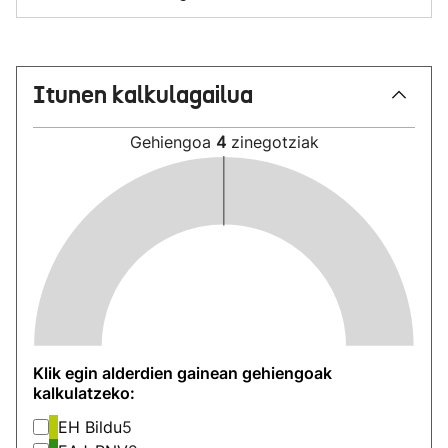
Itunen kalkulagailua
Gehiengoa
4
zinegotziak
Klik egin alderdien gainean gehiengoak
kalkulatzeko:
EH Bildu
5