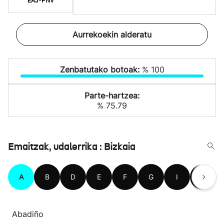
EAJ-PNV
Aurrekoekin alderatu
Zenbatutako botoak:
% 100
Parte-hartzea:
% 75.79
Emaitzak, udalerrika : Bizkaia
A
B
D
E
F
G
I
J
Abadiño