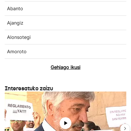
Abanto
Ajangiz
Alonsotegi
Amoroto
Gehiago ikusi
Interesatuko zaizu