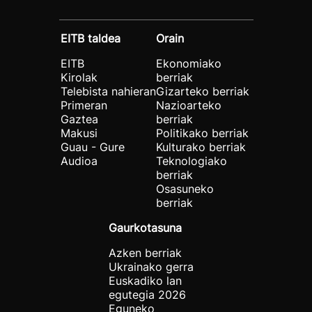
EITB taldea
Orain
EITB
Ekonomiako
Kirolak
berriak
Telebista nahieran
Gizarteko berriak
Primeran
Nazioarteko
Gaztea
berriak
Makusi
Politikako berriak
Guau - Gure
Kulturako berriak
Audioa
Teknologiako
berriak
Osasuneko
berriak
Gaurkotasuna
Azken berriak
Ukrainako gerra
Euskadiko lan
egutegia 2026
Eguneko