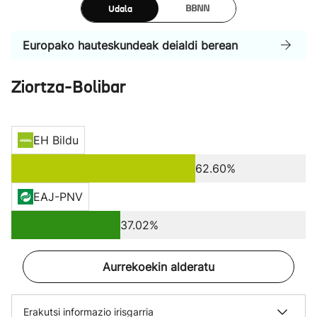
Udala
BBNN
Europako hauteskundeak deialdi berean
Ziortza-Bolibar
EH Bildu
62.60%
EAJ-PNV
37.02%
Aurrekoekin alderatu
Erakutsi informazio irisgarria