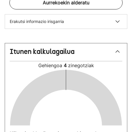
Aurrekoekin alderatu
Erakutsi informazio irisgarria
Itunen kalkulagailua
Gehiengoa
4
zinegotziak