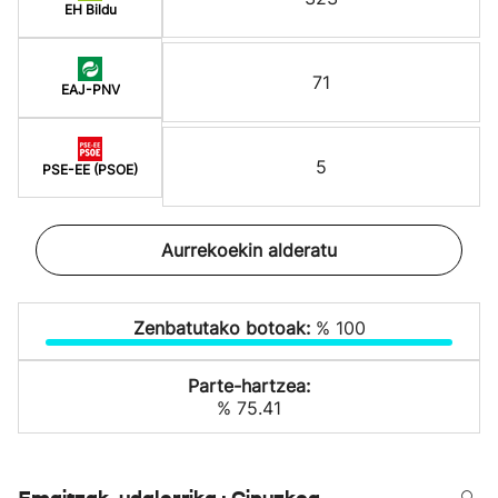
EH Bildu
71
EAJ-PNV
5
PSE-EE (PSOE)
Aurrekoekin alderatu
Zenbatutako botoak:
% 100
Parte-hartzea:
% 75.41