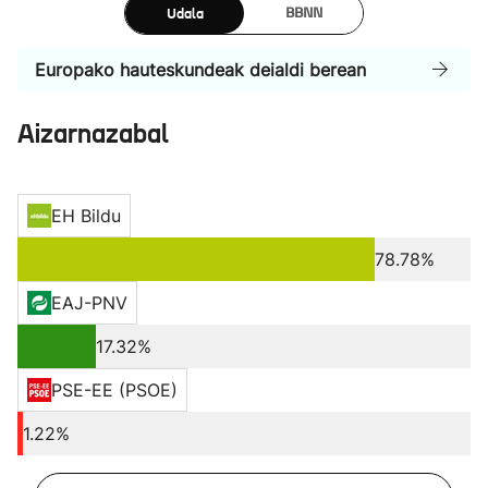
Udala
BBNN
Europako hauteskundeak deialdi berean
Aizarnazabal
EH Bildu
78.78%
EAJ-PNV
17.32%
PSE-EE (PSOE)
1.22%