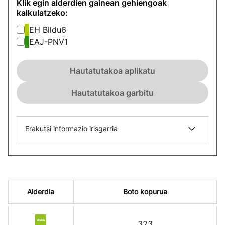
Klik egin alderdien gainean gehiengoak
kalkulatzeko:
EH Bildu
6
EAJ-PNV
1
Hautatutakoa aplikatu
Hautatutakoa garbitu
Erakutsi informazio irisgarria
Alderdia
Boto kopurua
323