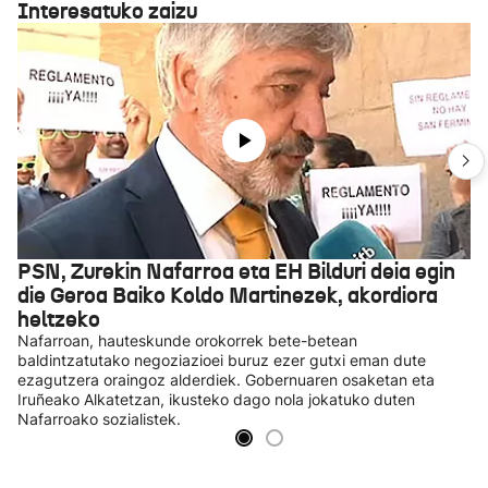
Interesatuko zaizu
PSN, Zurekin Nafarroa eta EH Bilduri deia egin
die Geroa Baiko Koldo Martinezek, akordiora
heltzeko
Nafarroan, hauteskunde orokorrek bete-betean
baldintzatutako negoziazioei buruz ezer gutxi eman dute
ezagutzera oraingoz alderdiek. Gobernuaren osaketan eta
Iruñeako Alkatetzan, ikusteko dago nola jokatuko duten
Nafarroako sozialistek.