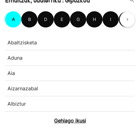
Emaitzak, udalerrika : Gipuzkoa
A
B
D
E
G
H
I
L
Abaltzisketa
Aduna
Aia
Aizarnazabal
Albiztur
Gehiago ikusi