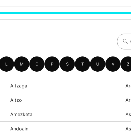
L
M
O
P
S
T
U
V
Z
Altzaga
Ar
Altzo
Ar
Amezketa
As
Andoain
As