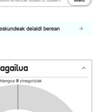
Bilatu
eskundeak deialdi berean
lagailua
hiengoa
9
zinegotziak