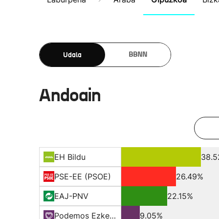
Udala
BBNN
Andoain
EH Bildu
38.
PSE-EE (PSOE)
26.49%
EAJ-PNV
22.15%
Podemos Ezker Anitz
9.05%