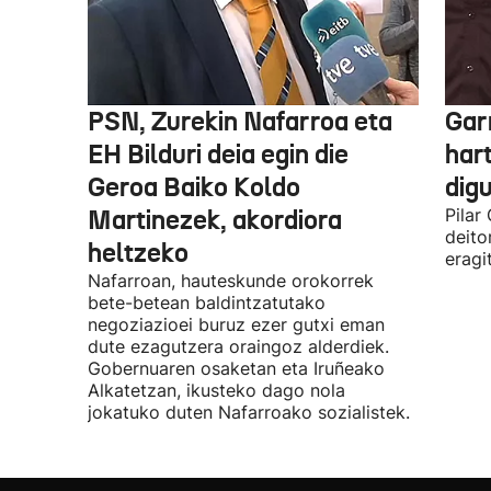
PSN, Zurekin Nafarroa eta
Garr
EH Bilduri deia egin die
hart
Geroa Baiko Koldo
digu
Martinezek, akordiora
Pilar
deito
heltzeko
eragi
Nafarroan, hauteskunde orokorrek
bete-betean baldintzatutako
negoziazioei buruz ezer gutxi eman
dute ezagutzera oraingoz alderdiek.
Gobernuaren osaketan eta Iruñeako
Alkatetzan, ikusteko dago nola
jokatuko duten Nafarroako sozialistek.