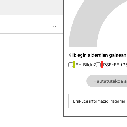
Klik egin alderdien gainea
EH Bildu
7
PSE-EE (P
Hautatutakoa a
Erakutsi informazio irisgarria