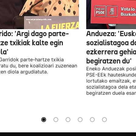
ido: 'Argi dago parte-
Andueza: 'Eusk
ze txikiak kalte egin
sozialistagoa d
la'
ezkerrera gehi
 Garridok parte-hartze txikia
begiratzen du'
ratu du, bere koalizioari zuzenean
Eneko Anduezak posit
ten diola argudiatuta.
PSE-EEk hauteskunde
lortutako emaitzak, e
sozialistagoa dela et
begiratzen duela esan