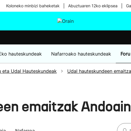
|
|
Koloneko minbizi baheketak
Abuztuaren 12ko eklipsea
Ga
tura
Ikusmiran
Egural
Osasuna
Teknologia
Eko hauteskundeak
Nafarroako hauteskundeak
Foru
u eta Udal Hauteskundeak
Udal hauteskundeen emaitz
een emaitzak Andoai
aia
Nafarroa