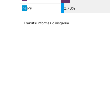
PP
2.78%
Erakutsi informazio irisgarria