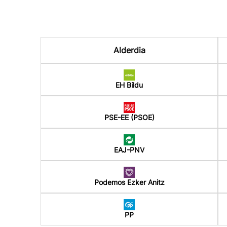
Alderdia
EH Bildu
PSE-EE (PSOE)
EAJ-PNV
Podemos Ezker Anitz
PP