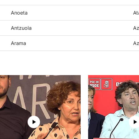
Anoeta
At
Antzuola
Az
Arama
Az