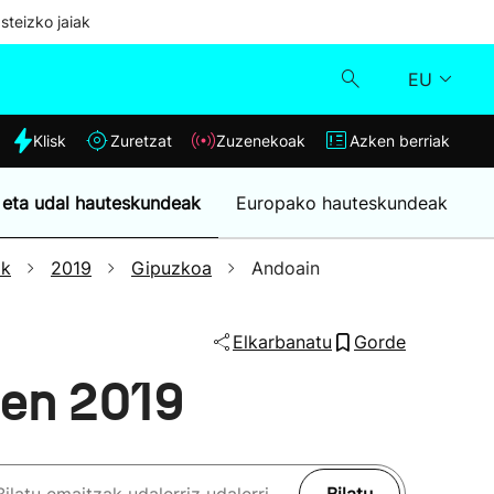
steizko jaiak
EU
dia
Klisk
Zuretzat
Zuzenekoak
Azken berriak
Klisk
 eta udal hauteskundeak
Europako hauteskundeak
Zuzenekoak
ak
2019
Gipuzkoa
Andoain
Zuretzat
Elkarbanatu
Gorde
Azken berriak
nen 2019