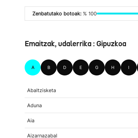
Zenbatutako botoak:
% 100
Emaitzak, udalerrika : Gipuzkoa
A
B
D
E
G
H
I
Abaltzisketa
Aduna
Aia
Aizarnazabal