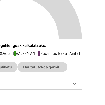
n gehiengoak kalkulatzeko:
SOE)
5
EAJ-PNV
4
Podemos Ezker Anitz
1
plikatu
Hautatutakoa garbitu