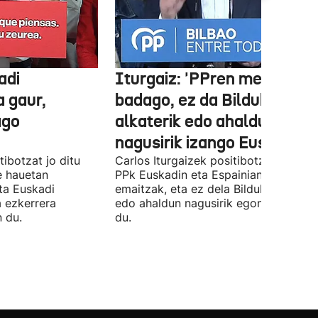
adi
Iturgaiz: 'PPren menpe
a gaur,
badago, ez da Bilduko
ago
alkaterik edo ahaldun
nagusirik izango Euskadin'
ibotzat jo ditu
Carlos Iturgaizek positibotzat jo ditu
 hauetan
PPk Euskadin eta Espainian lortutako
ta Euskadi
emaitzak, eta ez dela Bilduko alkateri
a ezkerrera
edo ahaldun nagusirik egongo ziurtat
 du.
du.