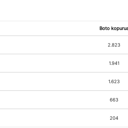
Boto kopuru
2.823
1.941
1.623
663
204