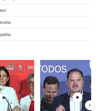
aun
koitia
peitia