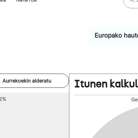
Europako haut
Itunen kalku
Aurrekoekin alderatu
52%
Ge