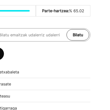
Parte-hartzea:
% 65.02
Bilatu
etxabaleta
rasate
teasu
tigarraga