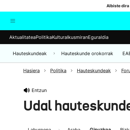
Albiste dira
Aktualitatea
Politika
Kul
Aktualitatea
Politika
Kultura
Ikusmiran
Eguraldia
Gizartea
Hauteskundeak
Ekonomia
Hauteskundeak
Hauteskunde orokorrak
EA
Munduko albisteak
Hasiera
Politika
Hauteskundeak
For
Entzun
Udal hauteskund
Laburpena
Araba
Gipuzkoa
Bizk