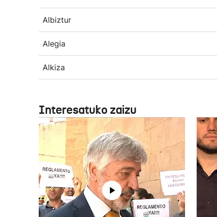
Albiztur
Alegia
Alkiza
Interesatuko zaizu