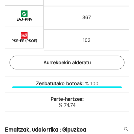
367
EAJ-PNV
102
PSE-EE (PSOE)
Aurrekoekin alderatu
Zenbatutako botoak:
% 100
Parte-hartzea:
% 74.74
Emaitzak, udalerrika : Gipuzkoa