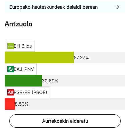
Europako hauteskundeak deialdi berean
Antzuola
EH Bildu
57.27%
EAJ-PNV
30.69%
PSE-EE (PSOE)
8.53%
Aurrekoekin alderatu