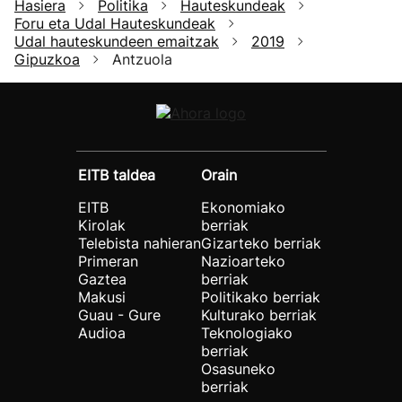
Hasiera
Politika
Hauteskundeak
Foru eta Udal Hauteskundeak
Udal hauteskundeen emaitzak
2019
Gipuzkoa
Antzuola
EITB taldea
Orain
EITB
Ekonomiako
Kirolak
berriak
Telebista nahieran
Gizarteko berriak
Primeran
Nazioarteko
Gaztea
berriak
Makusi
Politikako berriak
Guau - Gure
Kulturako berriak
Audioa
Teknologiako
berriak
Osasuneko
berriak