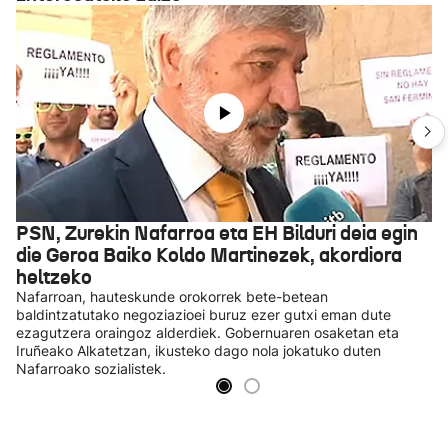
PSN, Zurekin Nafarroa eta EH Bilduri deia egin
die Geroa Baiko Koldo Martinezek, akordiora
heltzeko
Nafarroan, hauteskunde orokorrek bete-betean
baldintzatutako negoziazioei buruz ezer gutxi eman dute
ezagutzera oraingoz alderdiek. Gobernuaren osaketan eta
Iruñeako Alkatetzan, ikusteko dago nola jokatuko duten
Nafarroako sozialistek.