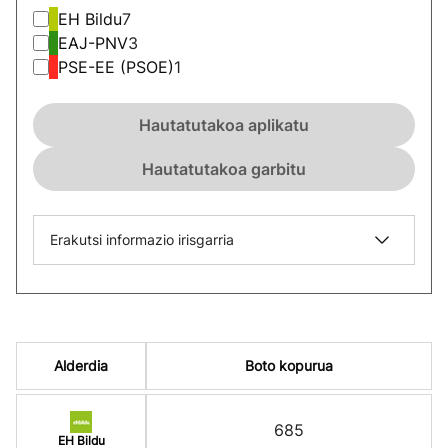
EH Bildu
7
EAJ-PNV
3
PSE-EE (PSOE)
1
Hautatutakoa aplikatu
Hautatutakoa garbitu
Erakutsi informazio irisgarria
Alderdia
Boto kopurua
685
EH Bildu