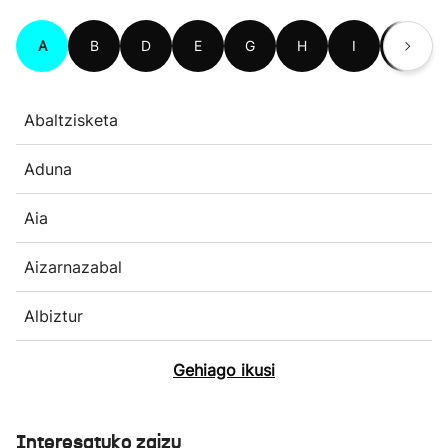
A
B
D
E
G
H
I
L
Abaltzisketa
Aduna
Aia
Aizarnazabal
Albiztur
Gehiago ikusi
Interesatuko zaizu