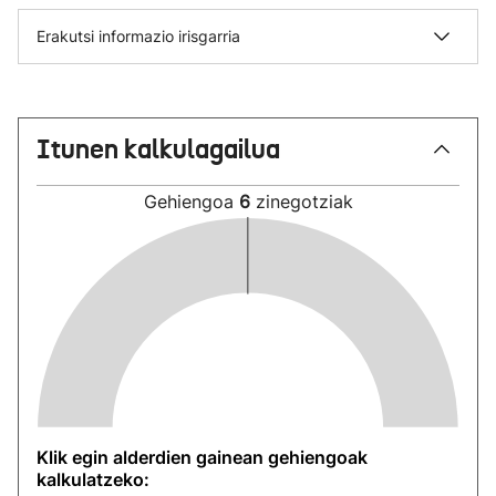
Erakutsi informazio irisgarria
Itunen kalkulagailua
Gehiengoa
6
zinegotziak
Klik egin alderdien gainean gehiengoak
kalkulatzeko: