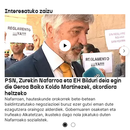
Interesatuko zaizu
PSN, Zurekin Nafarroa eta EH Bilduri deia egin
die Geroa Baiko Koldo Martinezek, akordiora
heltzeko
Nafarroan, hauteskunde orokorrek bete-betean
baldintzatutako negoziazioei buruz ezer gutxi eman dute
ezagutzera oraingoz alderdiek. Gobernuaren osaketan eta
Iruñeako Alkatetzan, ikusteko dago nola jokatuko duten
Nafarroako sozialistek.