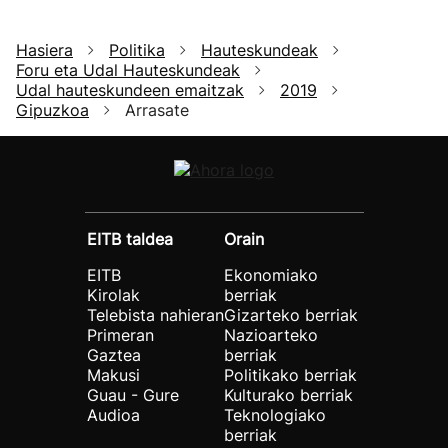
Hasiera
Politika
Hauteskundeak
Foru eta Udal Hauteskundeak
Udal hauteskundeen emaitzak
2019
Gipuzkoa
Arrasate
EITB taldea
Orain
EITB
Ekonomiako
Kirolak
berriak
Telebista nahieran
Gizarteko berriak
Primeran
Nazioarteko
Gaztea
berriak
Makusi
Politikako berriak
Guau - Gure
Kulturako berriak
Audioa
Teknologiako
berriak