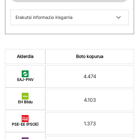
Erakutsi informazio irisgarria
Alderdia
Boto kopurua
4.474
EAJ-PNV
4.103
EH Bildu
1.373
PSE-EE (PSOE)