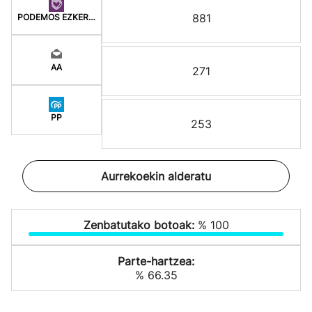
881
PODEMOS EZKER ANITZ
AA
271
PP
253
Aurrekoekin alderatu
Zenbatutako botoak:
% 100
Parte-hartzea:
% 66.35