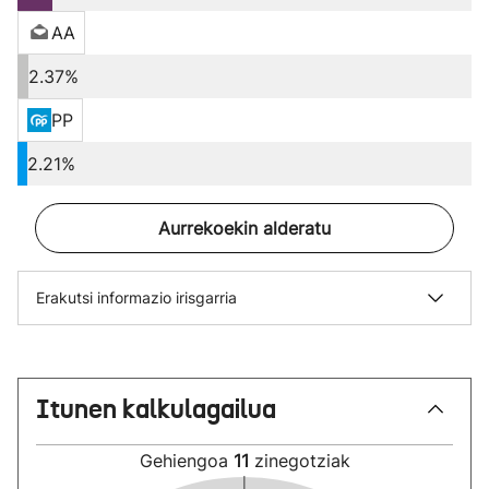
AA
2.37%
PP
2.21%
Aurrekoekin alderatu
Erakutsi informazio irisgarria
Itunen kalkulagailua
Gehiengoa
11
zinegotziak