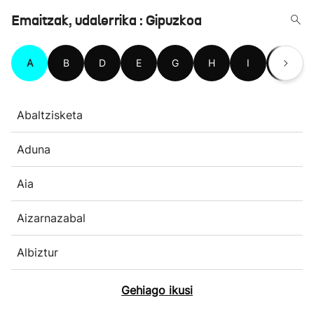
Emaitzak, udalerrika : Gipuzkoa
A
B
D
E
G
H
I
L
Abaltzisketa
Aduna
Aia
Aizarnazabal
Albiztur
Gehiago ikusi