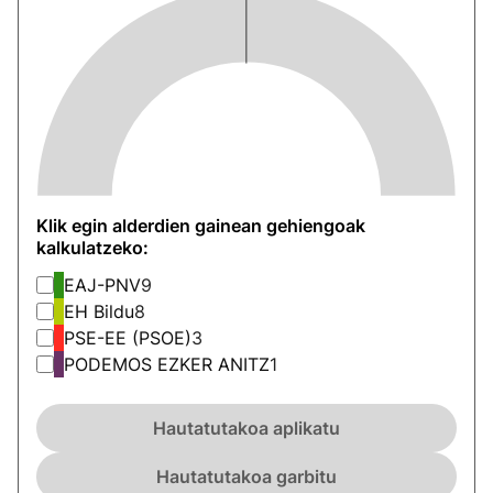
Klik egin alderdien gainean gehiengoak
kalkulatzeko:
EAJ-PNV
9
EH Bildu
8
PSE-EE (PSOE)
3
PODEMOS EZKER ANITZ
1
Hautatutakoa aplikatu
Hautatutakoa garbitu