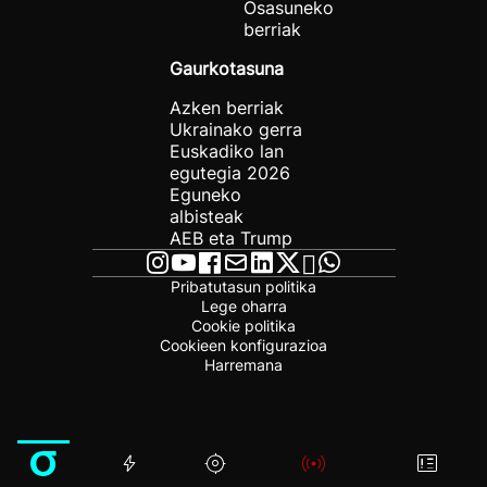
Osasuneko
berriak
Gaurkotasuna
Azken berriak
Ukrainako gerra
Euskadiko lan
egutegia 2026
Eguneko
albisteak
AEB eta Trump
Pribatutasun politika
Lege oharra
Cookie politika
Cookieen konfigurazioa
Harremana