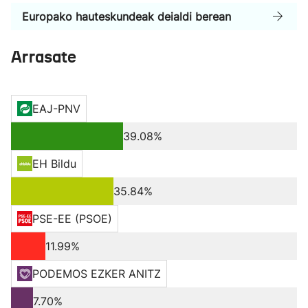
Europako hauteskundeak deialdi berean
Arrasate
EAJ-PNV
39.08%
EH Bildu
35.84%
PSE-EE (PSOE)
11.99%
PODEMOS EZKER ANITZ
7.70%