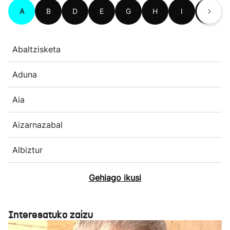
A
B
D
E
G
H
I
L
Abaltzisketa
Aduna
Aia
Aizarnazabal
Albiztur
Gehiago ikusi
Interesatuko zaizu