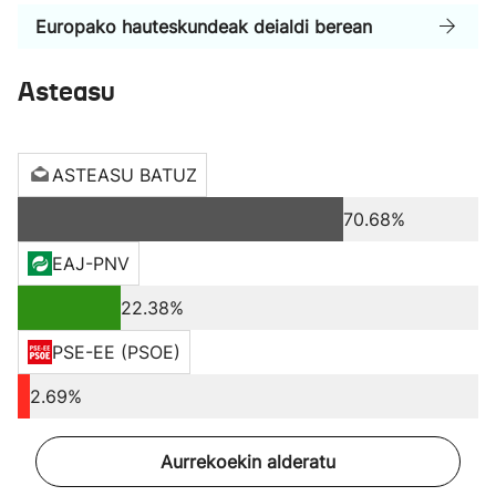
Europako hauteskundeak deialdi berean
Asteasu
ASTEASU BATUZ
70.68%
EAJ-PNV
22.38%
PSE-EE (PSOE)
2.69%
Aurrekoekin alderatu