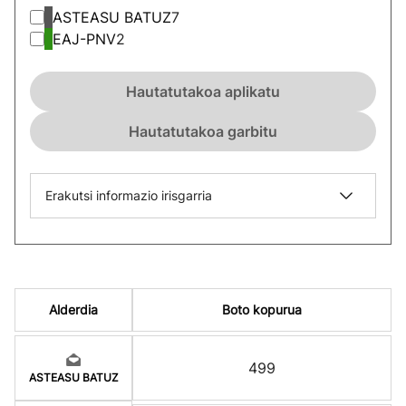
ASTEASU BATUZ
7
EAJ-PNV
2
Hautatutakoa aplikatu
Hautatutakoa garbitu
Erakutsi informazio irisgarria
Alderdia
Boto kopurua
499
ASTEASU BATUZ