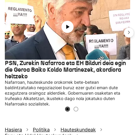
PSN, Zurekin Nafarroa eta EH Bilduri deia egin
die Geroa Baiko Koldo Martinezek, akordiora
heltzeko
Nafarroan, hauteskunde orokorrek bete-betean
baldintzatutako negoziazioei buruz ezer gutxi eman dute
ezagutzera oraingoz alderdiek. Gobernuaren osaketan eta
Iruñeako Alkatetzan, ikusteko dago nola jokatuko duten
Nafarroako sozialistek.
Hasiera
Politika
Hauteskundeak