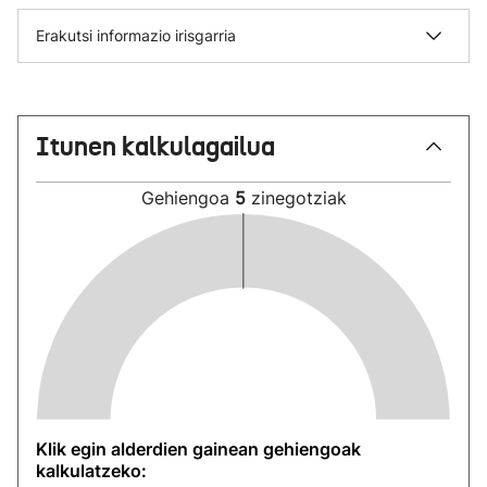
Erakutsi informazio irisgarria
Itunen kalkulagailua
Gehiengoa
5
zinegotziak
Klik egin alderdien gainean gehiengoak
kalkulatzeko: