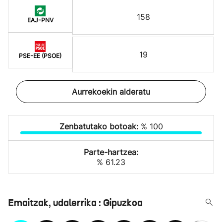
158
EAJ-PNV
19
PSE-EE (PSOE)
Aurrekoekin alderatu
Zenbatutako botoak:
% 100
Parte-hartzea:
% 61.23
Emaitzak, udalerrika : Gipuzkoa